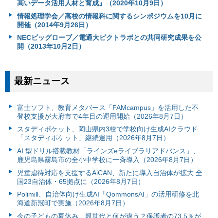
高いデータ活用人材と育成』（2020年10月9日）
情報処理学会／高校の情報科に関するシンポジウムを10月に
開催（2014年9月26日）
NECビッグローブ／電通大ピクトラボとの共同研究成果を公
開（2013年10月2日）
最新ニュース
富⼠ソフト、教育メタバース「FAMcampus」を活用した不
登校支援が大府市で4年目の運用開始（2026年8月7日）
スタディポケット、岡山県内3校で学校向け生成AIクラウド
「スタディポケット」継続運用（2026年8月7日）
AI 型ドリル搭載教材「ラインズeライブラリアドバンス」、
鹿児島県霧島市の全小中学校に一斉導入（2026年8月7日）
児童虐待対応を支援するAiCAN、新たに導入自治体が拡大 全
国23自治体・65拠点に（2026年8月7日）
Polimill、自治体向け生成AI「QommonsAI」の活用研修を北
海道新冠町で実施（2026年8月7日）
今の子どもの夏休み、親世代と何が違う？保護者の73.5％が