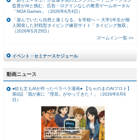
「あそぶ＋学ぶ」が反復学習のエンジンに ─ アニメーション
監督がAIと挑む、広告・ログインなしの教育ゲームポータル
「NOA Games」（2026年6月4日）
「遊んでいたら自然と速くなる」を学校へ ─ 大学1年生が個
人開発した対戦型タイピング練習サイト「タイピング無双」
（2026年5月29日）
ズームイン一覧 >>
イベント・セミナースケジュール
動画ニュース
●絵も文もAIが作ったペラペラ漫画● 【ちゃのまのAIプロト】
第0話「我が家に『理屈』がやってきた！」（2026年8月6
日）