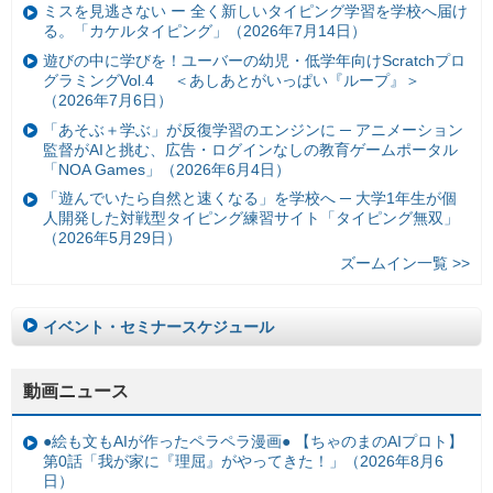
ミスを見逃さない ー 全く新しいタイピング学習を学校へ届け
る。「カケルタイピング」（2026年7月14日）
遊びの中に学びを！ユーバーの幼児・低学年向けScratchプロ
グラミングVol.4 ＜あしあとがいっぱい『ループ』＞
（2026年7月6日）
「あそぶ＋学ぶ」が反復学習のエンジンに ─ アニメーション
監督がAIと挑む、広告・ログインなしの教育ゲームポータル
「NOA Games」（2026年6月4日）
「遊んでいたら自然と速くなる」を学校へ ─ 大学1年生が個
人開発した対戦型タイピング練習サイト「タイピング無双」
（2026年5月29日）
ズームイン一覧 >>
イベント・セミナースケジュール
動画ニュース
●絵も文もAIが作ったペラペラ漫画● 【ちゃのまのAIプロト】
第0話「我が家に『理屈』がやってきた！」（2026年8月6
日）