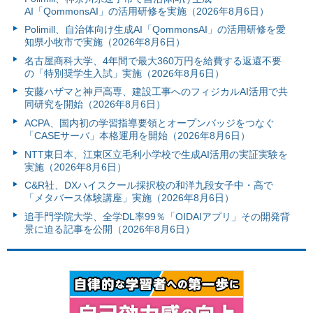
AI「QommonsAI」の活用研修を実施（2026年8月6日）
Polimill、自治体向け生成AI「QommonsAI」の活用研修を愛
知県小牧市で実施（2026年8月6日）
名古屋商科大学、4年間で最大360万円を給費する返還不要
の「特別奨学生入試」実施（2026年8月6日）
安藤ハザマと神戸高専、建設工事へのフィジカルAI活用で共
同研究を開始（2026年8月6日）
ACPA、国内初の学習指導要領とオープンバッジをつなぐ
「CASEサーバ」本格運用を開始（2026年8月6日）
NTT東日本、江東区立毛利小学校で生成AI活用の実証実験を
実施（2026年8月6日）
C&R社、DXハイスクール採択校の和洋九段女子中・高で
「メタバース体験講座」実施（2026年8月6日）
追手門学院大学、全学DL率99％「OIDAIアプリ」その開発背
景に迫る記事を公開（2026年8月6日）