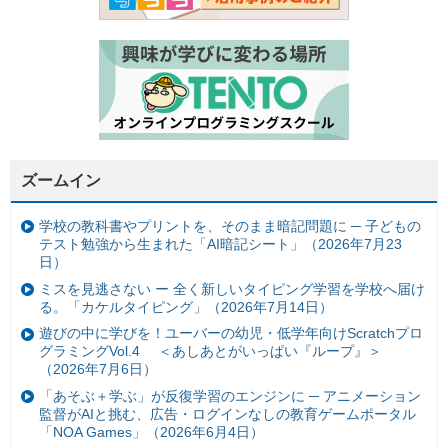
ズームイン
学校の教科書やプリントを、そのまま暗記問題に ─ 子どもの
テスト勉強から生まれた「AI暗記シート」（2026年7月23
日）
ミスを見逃さない ー 全く新しいタイピング学習を学校へ届け
る。「カケルタイピング」（2026年7月14日）
遊びの中に学びを！ユーバーの幼児・低学年向けScratchプロ
グラミングVol.4 ＜あしあとがいっぱい『ループ』＞
（2026年7月6日）
「あそぶ＋学ぶ」が反復学習のエンジンに ─ アニメーション
監督がAIと挑む、広告・ログインなしの教育ゲームポータル
「NOA Games」（2026年6月4日）