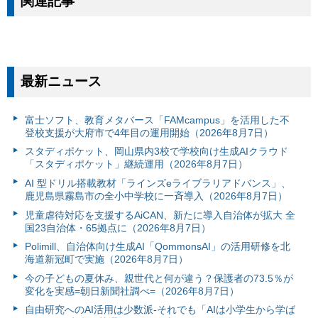
関連記事
最新ニュース
富⼠ソフト、教育メタバース「FAMcampus」を活用した不
登校支援が大府市で4年目の運用開始（2026年8月7日）
スタディポケット、岡山県内3校で学校向け生成AIクラウド
「スタディポケット」継続運用（2026年8月7日）
AI 型ドリル搭載教材「ラインズeライブラリアドバンス」、
鹿児島県霧島市の全小中学校に一斉導入（2026年8月7日）
児童虐待対応を支援するAiCAN、新たに導入自治体が拡大 全
国23自治体・65拠点に（2026年8月7日）
Polimill、自治体向け生成AI「QommonsAI」の活用研修を北
海道新冠町で実施（2026年8月7日）
今の子どもの夏休み、親世代と何が違う？保護者の73.5％が
変化を実感=朝日新聞社調べ=（2026年8月7日）
自由研究へのAI活用は少数派-それでも「AIは小学生から学ば