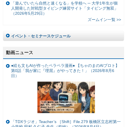
「遊んでいたら自然と速くなる」を学校へ ─ 大学1年生が個
人開発した対戦型タイピング練習サイト「タイピング無双」
（2026年5月29日）
ズームイン一覧 >>
イベント・セミナースケジュール
動画ニュース
●絵も文もAIが作ったペラペラ漫画● 【ちゃのまのAIプロト】
第0話「我が家に『理屈』がやってきた！」（2026年8月6
日）
「TDXラジオ」Teacher’s ［Shift］File.279 板橋区立志村第一
小学校 田村 久仁子 先生（前編）（2026年8月4日）