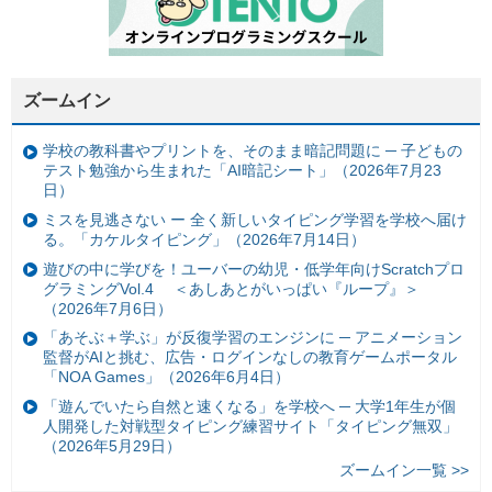
ズームイン
学校の教科書やプリントを、そのまま暗記問題に ─ 子どもの
テスト勉強から生まれた「AI暗記シート」（2026年7月23
日）
ミスを見逃さない ー 全く新しいタイピング学習を学校へ届け
る。「カケルタイピング」（2026年7月14日）
遊びの中に学びを！ユーバーの幼児・低学年向けScratchプロ
グラミングVol.4 ＜あしあとがいっぱい『ループ』＞
（2026年7月6日）
「あそぶ＋学ぶ」が反復学習のエンジンに ─ アニメーション
監督がAIと挑む、広告・ログインなしの教育ゲームポータル
「NOA Games」（2026年6月4日）
「遊んでいたら自然と速くなる」を学校へ ─ 大学1年生が個
人開発した対戦型タイピング練習サイト「タイピング無双」
（2026年5月29日）
ズームイン一覧 >>