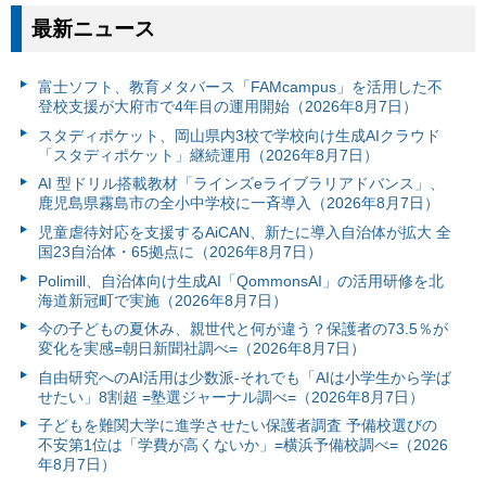
最新ニュース
富⼠ソフト、教育メタバース「FAMcampus」を活用した不
登校支援が大府市で4年目の運用開始（2026年8月7日）
スタディポケット、岡山県内3校で学校向け生成AIクラウド
「スタディポケット」継続運用（2026年8月7日）
AI 型ドリル搭載教材「ラインズeライブラリアドバンス」、
鹿児島県霧島市の全小中学校に一斉導入（2026年8月7日）
児童虐待対応を支援するAiCAN、新たに導入自治体が拡大 全
国23自治体・65拠点に（2026年8月7日）
Polimill、自治体向け生成AI「QommonsAI」の活用研修を北
海道新冠町で実施（2026年8月7日）
今の子どもの夏休み、親世代と何が違う？保護者の73.5％が
変化を実感=朝日新聞社調べ=（2026年8月7日）
自由研究へのAI活用は少数派-それでも「AIは小学生から学ば
せたい」8割超 =塾選ジャーナル調べ=（2026年8月7日）
子どもを難関大学に進学させたい保護者調査 予備校選びの
不安第1位は「学費が高くないか」=横浜予備校調べ=（2026
年8月7日）