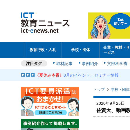
企業・教材・サ
教育行政・入札
学校・団体
ービス
注目タグ
取材記事
事例紹介
文部科学省
《夏休み本番》
8月のイベント、セミナー情報
トップ
学校・団体
2020年9月25日
佐賀大、動画