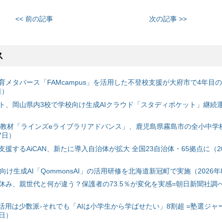
<< 前の記事
次の記事 >>
ス
育メタバース「FAMcampus」を活用した不登校支援が大府市で4年目
日）
ト、岡山県内3校で学校向け生成AIクラウド「スタディポケット」継続運用
搭載教材「ラインズeライブラリアドバンス」、鹿児島県霧島市の全小中学
7日）
援するAiCAN、新たに導入自治体が拡大 全国23自治体・65拠点に（20
自治体向け生成AI「QommonsAI」の活用研修を北海道新冠町で実施（2026年
み、親世代と何が違う？保護者の73.5％が変化を実感=朝日新聞社調べ=
I活用は少数派-それでも「AIは小学生から学ばせたい」8割超 =塾選ジャ
7日）