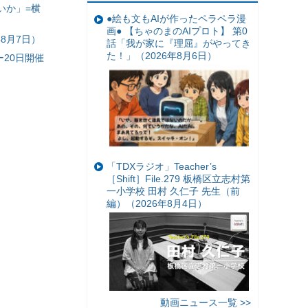
いか」=横
●絵も文もAIが作ったペラペラ漫
画● 【ちゃのまのAIプロト】 第0
8月7日）
話「我が家に『理屈』がやってき
た！」（2026年8月6日）
20日開催
「TDXラジオ」Teacher’s
［Shift］File.279 板橋区立志村第
一小学校 田村 久仁子 先生（前
編）（2026年8月4日）
動画ニュース一覧 >>