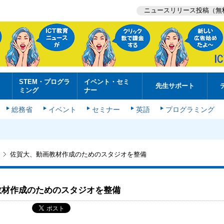
ニュースリリース投稿（無
STEM・プログラ
イベント・セミ
先生サポート
ミング
ナー
総務省
イベント
セミナー
英語
プログラミング
佐賀大、動画教材作成のためのスタジオを整備
教材作成のためのスタジオを整備