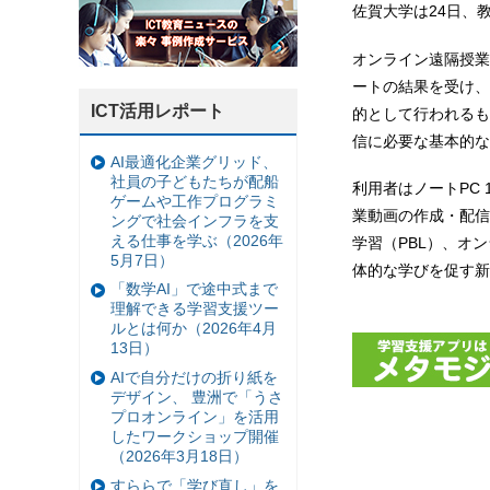
佐賀大学は24日、
オンライン遠隔授業
ートの結果を受け、
ICT活用レポート
的として行われるも
信に必要な基本的な
AI最適化企業グリッド、
社員の子どもたちが配船
利用者はノートPC
ゲームや工作プログラミ
業動画の作成・配信
ングで社会インフラを支
える仕事を学ぶ（2026年
学習（PBL）、オ
5月7日）
体的な学びを促す新
「数学AI」で途中式まで
理解できる学習支援ツー
ルとは何か（2026年4月
13日）
AIで自分だけの折り紙を
デザイン、 豊洲で「うさ
プロオンライン」を活用
したワークショップ開催
（2026年3月18日）
すららで「学び直し」を