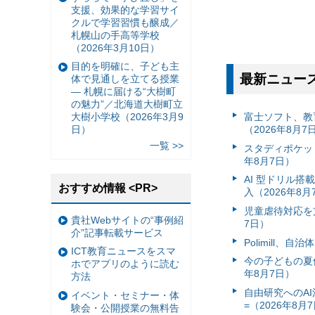
支援、効果的な学習サイ
クルで学習習慣も醸成／
札幌山の手高等学校
（2026年3月10日）
目的を明確に、子ども主
最新ニュー
体で見通しを立てる授業
— 札幌に届ける“大樹町
の魅力”／北海道大樹町立
富⼠ソフト、教
大樹小学校（2026年3月9
（2026年8月7
日）
一覧 >>
スタディポケッ
年8月7日）
AI 型ドリル
おすすめ情報 <PR>
入（2026年8月
児童虐待対応を支
貴社Webサイトの“事例紹
7日）
介”記事転載サービス
Polimill、
ICT教育ニュースをスマ
今の子どもの夏休
ホでアプリのように読む
年8月7日）
方法
自由研究へのA
イベント・セミナー・体
=（2026年8月
験会・公開授業の無料告