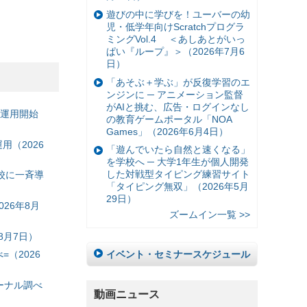
遊びの中に学びを！ユーバーの幼
児・低学年向けScratchプログラ
ミングVol.4 ＜あしあとがいっ
ぱい『ループ』＞（2026年7月6
日）
「あそぶ＋学ぶ」が反復学習のエ
ンジンに ─ アニメーション監督
がAIと挑む、広告・ログインなし
の運用開始
の教育ゲームポータル「NOA
Games」（2026年6月4日）
（2026
「遊んでいたら自然と速くなる」
を学校へ ─ 大学1年生が個人開発
した対戦型タイピング練習サイト
校に一斉導
「タイピング無双」（2026年5月
29日）
26年8月
ズームイン一覧 >>
8月7日）
イベント・セミナースケジュール
（2026
ーナル調べ
動画ニュース