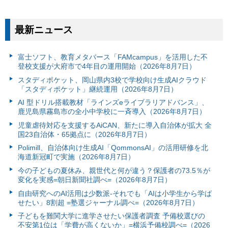
最新ニュース
富⼠ソフト、教育メタバース「FAMcampus」を活用した不
登校支援が大府市で4年目の運用開始（2026年8月7日）
スタディポケット、岡山県内3校で学校向け生成AIクラウド
「スタディポケット」継続運用（2026年8月7日）
AI 型ドリル搭載教材「ラインズeライブラリアドバンス」、
鹿児島県霧島市の全小中学校に一斉導入（2026年8月7日）
児童虐待対応を支援するAiCAN、新たに導入自治体が拡大 全
国23自治体・65拠点に（2026年8月7日）
Polimill、自治体向け生成AI「QommonsAI」の活用研修を北
海道新冠町で実施（2026年8月7日）
今の子どもの夏休み、親世代と何が違う？保護者の73.5％が
変化を実感=朝日新聞社調べ=（2026年8月7日）
自由研究へのAI活用は少数派-それでも「AIは小学生から学ば
せたい」8割超 =塾選ジャーナル調べ=（2026年8月7日）
子どもを難関大学に進学させたい保護者調査 予備校選びの
不安第1位は「学費が高くないか」=横浜予備校調べ=（2026