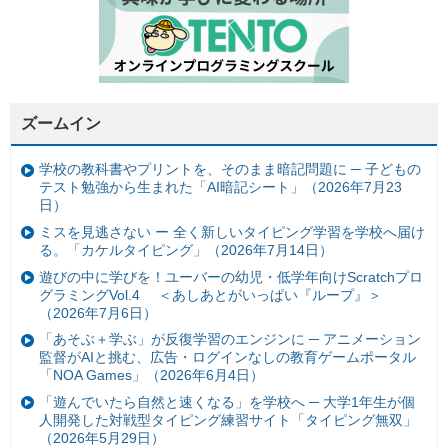
ズームイン
学校の教科書やプリントを、そのまま暗記問題に ─ 子どもの
テスト勉強から生まれた「AI暗記シート」（2026年7月23
日）
ミスを見逃さない ー 全く新しいタイピング学習を学校へ届け
る。「カケルタイピング」（2026年7月14日）
遊びの中に学びを！ユーバーの幼児・低学年向けScratchプロ
グラミングVol.4 ＜あしあとがいっぱい『ループ』＞
（2026年7月6日）
「あそぶ＋学ぶ」が反復学習のエンジンに ─ アニメーション
監督がAIと挑む、広告・ログインなしの教育ゲームポータル
「NOA Games」（2026年6月4日）
「遊んでいたら自然と速くなる」を学校へ ─ 大学1年生が個
人開発した対戦型タイピング練習サイト「タイピング無双」
（2026年5月29日）