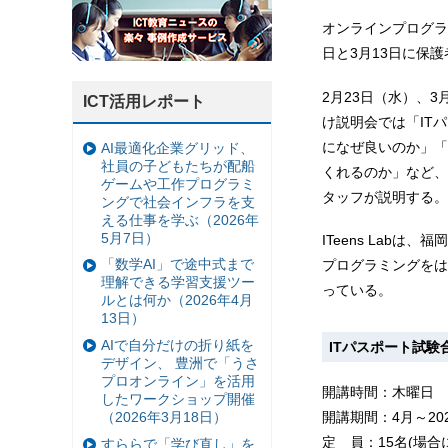
オンラインプログラミ
日と3月13日に保
2月23日（水）、3月
ICT活用レポート
け説明会では「IT
になぜ良いのか」「
AI最適化企業グリッド、
社員の子どもたちが配船
くれるのか」など、
ゲームや工作プログラミ
タッフが説明する。
ングで社会インフラを支
える仕事を学ぶ（2026年
5月7日）
ITeens Lab
「数学AI」で途中式まで
プログラミングをは
理解できる学習支援ツー
っている。
ルとは何か（2026年4月
13日）
AIで自分だけの折り紙を
ITパスポート試験
デザイン、 豊洲で「うさ
プロオンライン」を活用
開講時間：木曜日 19
したワークショップ開催
（2026年3月18日）
開講期間：4月～20
定 員：15名(場合
すららで「学び直し」を