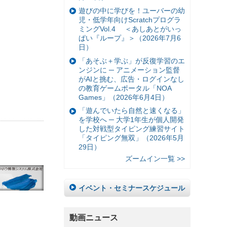
遊びの中に学びを！ユーバーの幼
児・低学年向けScratchプログラ
ミングVol.4 ＜あしあとがいっ
ぱい『ループ』＞（2026年7月6
日）
「あそぶ＋学ぶ」が反復学習のエ
ンジンに ─ アニメーション監督
がAIと挑む、広告・ログインなし
の教育ゲームポータル「NOA
Games」（2026年6月4日）
「遊んでいたら自然と速くなる」
を学校へ ─ 大学1年生が個人開発
した対戦型タイピング練習サイト
「タイピング無双」（2026年5月
29日）
ズームイン一覧 >>
イベント・セミナースケジュール
動画ニュース