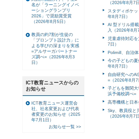
（2026年8月7
名が「ラーニングイノベ
ーショングランプリ
スタディポケッ
2026」で奨励賞受賞
年8月7日）
（2026年8月5日）
AI 型ドリル
入（2026年8月
教員の約7割が生徒の
児童虐待対応を支
「プロンプト設計力」に
7日）
よる学びの深まりを実感
=アルサーガパートナー
Polimill、
ズ調べ=（2026年8月3
今の子どもの夏休
日）
年8月7日）
自由研究へのA
=（2026年8月
ICT教育ニュースからの
子どもを難関大
お知らせ
浜予備校調べ=（
高専機構と日本
ICT教育ニュース運営会
社、社名変更および代表
Sky、教員役
者変更のお知らせ（2025
（2026年8月7
年7月1日）
お知らせ一覧 >>