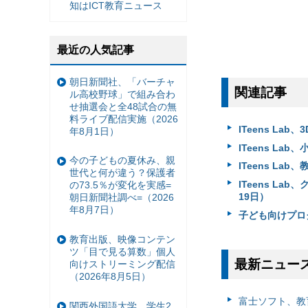
知はICT教育ニュース
最近の人気記事
朝日新聞社、「バーチャ
関連記事
ル高校野球」で組み合わ
せ抽選会と全48試合の無
料ライブ配信実施（2026
ITeens La
年8月1日）
ITeens L
今の子どもの夏休み、親
ITeens L
世代と何が違う？保護者
ITeens L
の73.5％が変化を実感=
19日）
朝日新聞社調べ=（2026
年8月7日）
子ども向けプログ
教育出版、映像コンテン
ツ「目で見る算数」個人
最新ニュー
向けストリーミング配信
（2026年8月5日）
富⼠ソフト、教
関西外国語大学、学生2