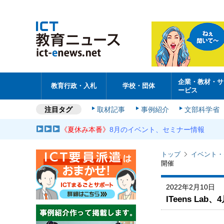
企業・教材・サ
教育行政・入札
学校・団体
ービス
注目タグ
取材記事
事例紹介
文部科学省
《夏休み本番》
8月のイベント、セミナー情報
トップ
イベント・
開催
2022年2月10日
ITeens L