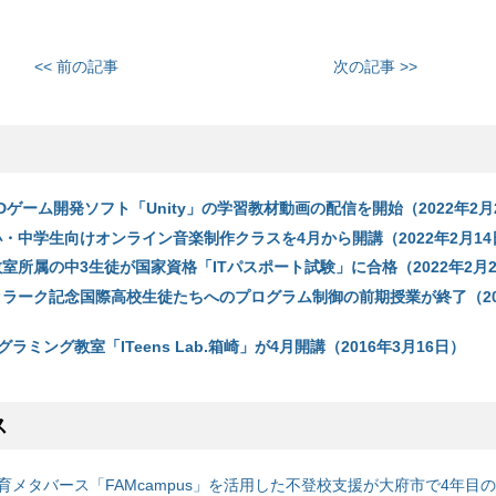
<< 前の記事
次の記事 >>
b、3Dゲーム開発ソフト「Unity」の学習教材動画の配信を開始（2022年2月
ab、小・中学生向けオンライン音楽制作クラスを4月から開講（2022年2月1
ab、教室所属の中3生徒が国家資格「ITパスポート試験」に合格（2022年2月
ab、クラーク記念国際高校生徒たちへのプログラム制御の前期授業が終了（20
ラミング教室「ITeens Lab.箱崎」が4月開講（2016年3月16日）
ス
育メタバース「FAMcampus」を活用した不登校支援が大府市で4年目