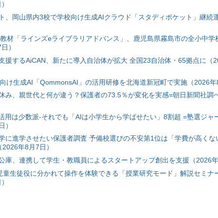
日）
ト、岡山県内3校で学校向け生成AIクラウド「スタディポケット」継続運用
搭載教材「ラインズeライブラリアドバンス」、鹿児島県霧島市の全小中学
7日）
援するAiCAN、新たに導入自治体が拡大 全国23自治体・65拠点に（20
自治体向け生成AI「QommonsAI」の活用研修を北海道新冠町で実施（2026年
み、親世代と何が違う？保護者の73.5％が変化を実感=朝日新聞社調べ=
I活用は少数派-それでも「AIは小学生から学ばせたい」8割超 =塾選ジャ
7日）
学に進学させたい保護者調査 予備校選びの不安第1位は「学費が高くな
2026年8月7日）
公庫、連携して学生・教職員によるスタートアップ創出を支援（2026年
と児童生徒役に分かれて操作を体験できる「授業研究モード」解説セミナー
日）