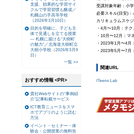
支援、効果的な学習サイ
受講対象年齢：小学
クルで学習習慣も醸成／
必要スキル(目安)
札幌山の手高等学校
（2026年3月10日）
カリキュラムスケジ
目的を明確に、子ども主
・4月〜10月：テ
体で見通しを立てる授業
・10月〜12月：マ
— 札幌に届ける“大樹町
・2023年1月〜4
の魅力”／北海道大樹町立
大樹小学校（2026年3月9
・2023年5月〜7
日）
一覧 >>
関連URL
おすすめ情報 <PR>
ITeens Lab
貴社Webサイトの“事例紹
介”記事転載サービス
ICT教育ニュースをスマ
ホでアプリのように読む
方法
イベント・セミナー・体
験会・公開授業の無料告