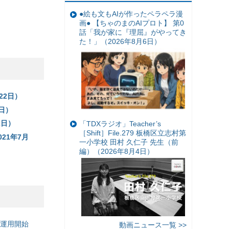
●絵も文もAIが作ったペラペラ漫
画● 【ちゃのまのAIプロト】 第0
話「我が家に『理屈』がやってき
た！」（2026年8月6日）
22日）
4日）
2日）
「TDXラジオ」Teacher’s
［Shift］File.279 板橋区立志村第
21年7月
一小学校 田村 久仁子 先生（前
編）（2026年8月4日）
の運用開始
動画ニュース一覧 >>