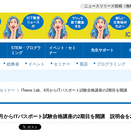
ニュースリリース投稿（無
STEM・プログラ
イベント・セミ
先生サポート
ミング
ナー
総務省
イベント
セミナー
英語
プログラミング
セミナー
ITeens Lab、4月からITパスポート試験合格講座の2期目を開講
ab、4月からITパスポート試験合格講座の2期目を開講 説明会を