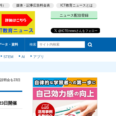
料）
媒体・記事広告料金表
ICT教育ニュースとは
ニュース配信登録
検索
データ・資料
STEM
AI
アプリ
 説明会を23日
23日開催