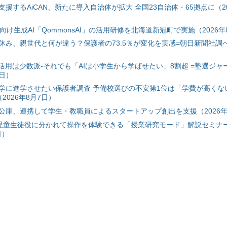
援するAiCAN、新たに導入自治体が拡大 全国23自治体・65拠点に（20
自治体向け生成AI「QommonsAI」の活用研修を北海道新冠町で実施（2026年
み、親世代と何が違う？保護者の73.5％が変化を実感=朝日新聞社調べ=
I活用は少数派-それでも「AIは小学生から学ばせたい」8割超 =塾選ジャ
7日）
学に進学させたい保護者調査 予備校選びの不安第1位は「学費が高くな
2026年8月7日）
公庫、連携して学生・教職員によるスタートアップ創出を支援（2026年
と児童生徒役に分かれて操作を体験できる「授業研究モード」解説セミナー
日）