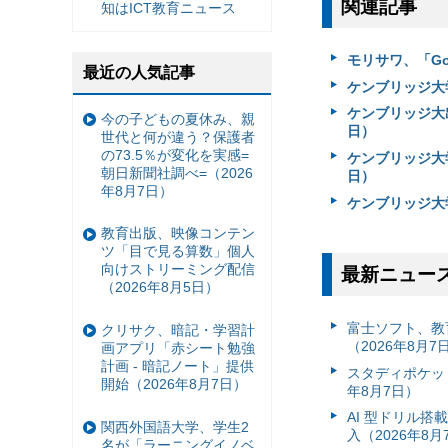
関連記事
知はICT教育ニュース
モリサワ、「Go C
最近の人気記事
ケンブリッジ大学出
ケンブリッジ大出
今の子どもの夏休み、親
日）
世代と何が違う？保護者
の73.5％が変化を実感=
ケンブリッジ大学
朝日新聞社調べ=（2026
日）
年8月7日）
ケンブリッジ大
教育出版、映像コンテン
ツ「目で見る算数」個人
向けストリーミング配信
最新ニュー
（2026年8月5日）
富⼠ソフト、教
クリサク、暗記・学習計
（2026年8月7
画アプリ「赤シート勉強
計画 - 暗記ノート」提供
スタディポケッ
開始（2026年8月7日）
年8月7日）
AI 型ドリル
関西外国語大学、学生2
入（2026年8月
名が「ラーニングイノベ