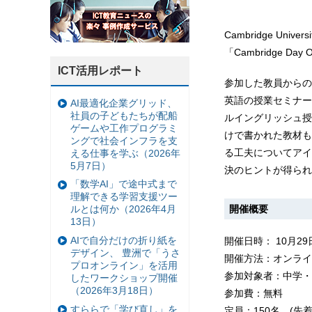
Cambridge Uni
「Cambridge Day
ICT活用レポート
参加した教員からの
英語の授業セミナーC
AI最適化企業グリッド、
社員の子どもたちが配船
ルイングリッシュ授
ゲームや工作プログラミ
けで書かれた教材も
ングで社会インフラを支
る工夫についてアイ
える仕事を学ぶ（2026年
5月7日）
決のヒントが得られ
「数学AI」で途中式まで
理解できる学習支援ツー
開催概要
ルとは何か（2026年4月
13日）
AIで自分だけの折り紙を
開催日時： 10月29
デザイン、 豊洲で「うさ
開催方法：オンライ
プロオンライン」を活用
参加対象者：中学・
したワークショップ開催
（2026年3月18日）
参加費：無料
すららで「学び直し」を
定員：150名 (先