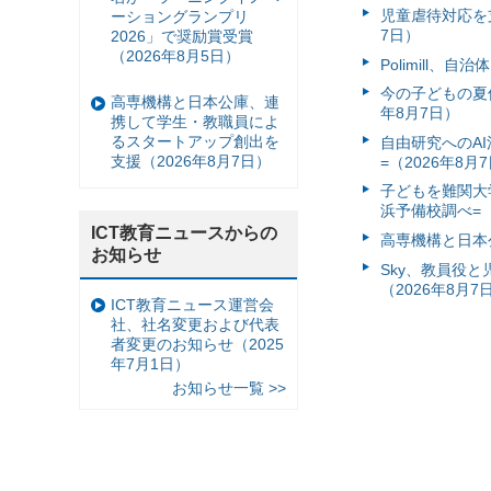
児童虐待対応を支
ーショングランプリ
7日）
2026」で奨励賞受賞
（2026年8月5日）
Polimill、
今の子どもの夏休
高専機構と日本公庫、連
年8月7日）
携して学生・教職員によ
るスタートアップ創出を
自由研究へのA
支援（2026年8月7日）
=（2026年8月
子どもを難関大
浜予備校調べ=（
ICT教育ニュースからの
高専機構と日本
お知らせ
Sky、教員役
（2026年8月7
ICT教育ニュース運営会
社、社名変更および代表
者変更のお知らせ（2025
年7月1日）
お知らせ一覧 >>