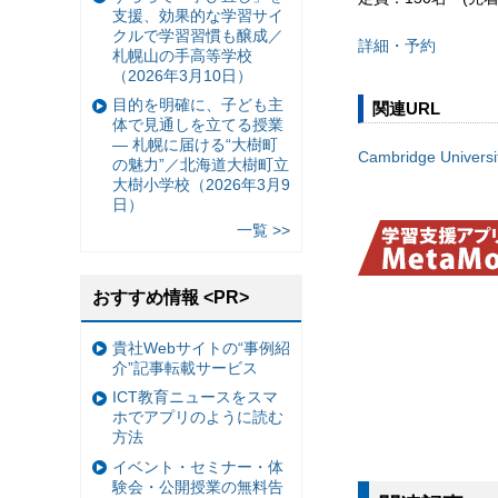
支援、効果的な学習サイ
クルで学習習慣も醸成／
詳細・予約
札幌山の手高等学校
（2026年3月10日）
目的を明確に、子ども主
関連URL
体で見通しを立てる授業
— 札幌に届ける“大樹町
Cambridge Universi
の魅力”／北海道大樹町立
大樹小学校（2026年3月9
日）
一覧 >>
おすすめ情報 <PR>
貴社Webサイトの“事例紹
介”記事転載サービス
ICT教育ニュースをスマ
ホでアプリのように読む
方法
イベント・セミナー・体
験会・公開授業の無料告