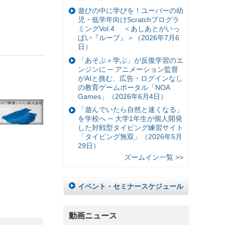
遊びの中に学びを！ユーバーの幼
児・低学年向けScratchプログラ
ミングVol.4 ＜あしあとがいっ
ぱい『ループ』＞（2026年7月6
日）
「あそぶ＋学ぶ」が反復学習のエ
ンジンに ─ アニメーション監督
がAIと挑む、広告・ログインなし
の教育ゲームポータル「NOA
Games」（2026年6月4日）
「遊んでいたら自然と速くなる」
を学校へ ─ 大学1年生が個人開発
した対戦型タイピング練習サイト
「タイピング無双」（2026年5月
29日）
ズームイン一覧 >>
イベント・セミナースケジュール
動画ニュース