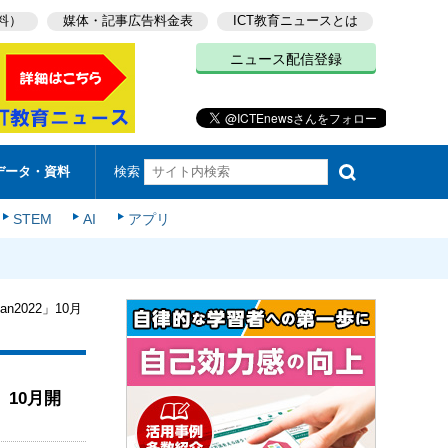
料）
媒体・記事広告料金表
ICT教育ニュースとは
ニュース配信登録
検索
データ・資料
STEM
AI
アプリ
an2022」10月
2」10月開