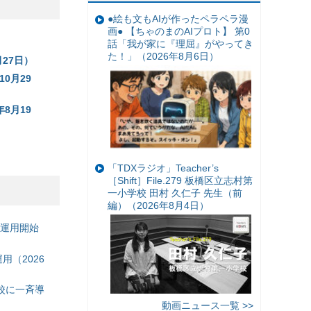
●絵も文もAIが作ったペラペラ漫
画● 【ちゃのまのAIプロト】 第0
話「我が家に『理屈』がやってき
た！」（2026年8月6日）
月27日）
0月29
8月19
）
「TDXラジオ」Teacher’s
［Shift］File.279 板橋区立志村第
一小学校 田村 久仁子 先生（前
編）（2026年8月4日）
の運用開始
（2026
校に一斉導
動画ニュース一覧 >>