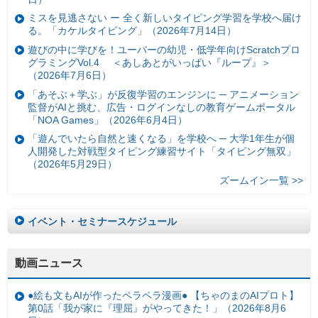
ミスを見逃さない ー 全く新しいタイピング学習を学校へ届け
る。「カケルタイピング」（2026年7月14日）
遊びの中に学びを！ユーバーの幼児・低学年向けScratchプロ
グラミングVol.4 ＜あしあとがいっぱい『ループ』＞
（2026年7月6日）
「あそぶ＋学ぶ」が反復学習のエンジンに ─ アニメーション
監督がAIと挑む、広告・ログインなしの教育ゲームポータル
「NOA Games」（2026年6月4日）
「遊んでいたら自然と速くなる」を学校へ ─ 大学1年生が個
人開発した対戦型タイピング練習サイト「タイピング無双」
（2026年5月29日）
ズームイン一覧 >>
イベント・セミナースケジュール
動画ニュース
●絵も文もAIが作ったペラペラ漫画● 【ちゃのまのAIプロト】
第0話「我が家に『理屈』がやってきた！」（2026年8月6