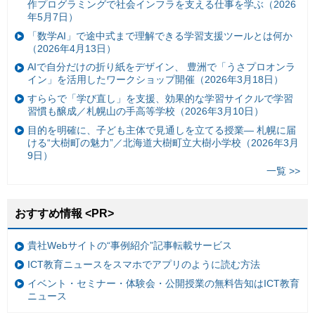
作プログラミングで社会インフラを支える仕事を学ぶ（2026
年5月7日）
「数学AI」で途中式まで理解できる学習支援ツールとは何か
（2026年4月13日）
AIで自分だけの折り紙をデザイン、 豊洲で「うさプロオンラ
イン」を活用したワークショップ開催（2026年3月18日）
すららで「学び直し」を支援、効果的な学習サイクルで学習
習慣も醸成／札幌山の手高等学校（2026年3月10日）
目的を明確に、子ども主体で見通しを立てる授業— 札幌に届
ける“大樹町の魅力”／北海道大樹町立大樹小学校（2026年3月
9日）
一覧 >>
おすすめ情報 <PR>
貴社Webサイトの“事例紹介”記事転載サービス
ICT教育ニュースをスマホでアプリのように読む方法
イベント・セミナー・体験会・公開授業の無料告知はICT教育
ニュース