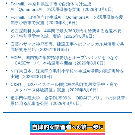
Polimill、神奈川県逗子市で自治体向け生成
AI「QommonsAI」の活用研修を実施（2026年8月6日）
Polimill、自治体向け生成AI「QommonsAI」の活用研修を愛
知県小牧市で実施（2026年8月6日）
名古屋商科大学、4年間で最大360万円を給費する返還不要
の「特別奨学生入試」実施（2026年8月6日）
安藤ハザマと神戸高専、建設工事へのフィジカルAI活用で共
同研究を開始（2026年8月6日）
ACPA、国内初の学習指導要領とオープンバッジをつなぐ
「CASEサーバ」本格運用を開始（2026年8月6日）
NTT東日本、江東区立毛利小学校で生成AI活用の実証実験を
実施（2026年8月6日）
C&R社、DXハイスクール採択校の和洋九段女子中・高で
「メタバース体験講座」実施（2026年8月6日）
追手門学院大学、全学DL率99％「OIDAIアプリ」その開発背
景に迫る記事を公開（2026年8月6日）