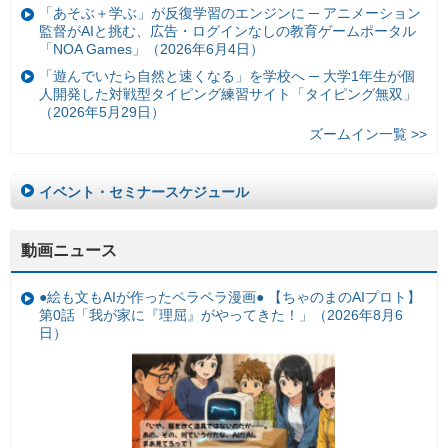
「あそぶ＋学ぶ」が反復学習のエンジンに ─ アニメーション
監督がAIと挑む、広告・ログインなしの教育ゲームポータル
「NOA Games」（2026年6月4日）
「遊んでいたら自然と速くなる」を学校へ ─ 大学1年生が個
人開発した対戦型タイピング練習サイト「タイピング無双」
（2026年5月29日）
ズームイン一覧 >>
イベント・セミナースケジュール
動画ニュース
●絵も文もAIが作ったペラペラ漫画● 【ちゃのまのAIプロト】
第0話「我が家に『理屈』がやってきた！」（2026年8月6
日）