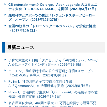
CS entertainmentとColorge、Apex Legends のコミュニ
ティ大会「HEROES CLASSIC」を開催（2021年3月17日）
先端科学とスポーツの施設「レジェンドスポーツヒーロー
ズ」オープン（2018年12月27日）
全国20校目の「ドローンスクールジャパン」が茨城に誕生
（2017年10月2日）
最新ニュース
子育て家族のAI利用「ググる」から「AIに聞く」へ。52%が
AIを活用 =アクトインディ調べ=（2026年8月6日）
コドモン、長崎県時津町の公立保育所が保育ICTサービス
「CoDMON」を導入（2026年8月6日）
Polimill、神奈川県逗子市で自治体向け生成
AI「QommonsAI」の活用研修を実施（2026年8月6日）
Polimill、自治体向け生成AI「QommonsAI」の活用研修を愛
知県小牧市で実施（2026年8月6日）
名古屋商科大学、4年間で最大360万円を給費する返還不要