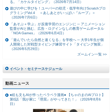
る。「カケルタイピング」（2026年7月14日）
遊びの中に学びを！ユーバーの幼児・低学年向けScratchプロ
グラミングVol.4 ＜あしあとがいっぱい『ループ』＞
（2026年7月6日）
「あそぶ＋学ぶ」が反復学習のエンジンに ─ アニメーション
監督がAIと挑む、広告・ログインなしの教育ゲームポータル
「NOA Games」（2026年6月4日）
「遊んでいたら自然と速くなる」を学校へ ─ 大学1年生が個
人開発した対戦型タイピング練習サイト「タイピング無双」
（2026年5月29日）
ズームイン一覧 >>
イベント・セミナースケジュール
動画ニュース
●絵も文もAIが作ったペラペラ漫画● 【ちゃのまのAIプロト】
第0話「我が家に『理屈』がやってきた！」（2026年8月6
日）