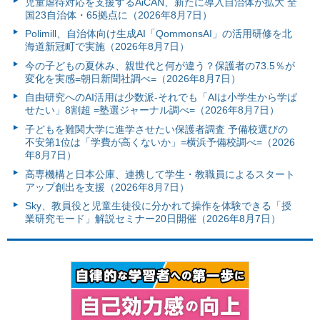
児童虐待対応を支援するAiCAN、新たに導入自治体が拡大 全
国23自治体・65拠点に（2026年8月7日）
Polimill、自治体向け生成AI「QommonsAI」の活用研修を北
海道新冠町で実施（2026年8月7日）
今の子どもの夏休み、親世代と何が違う？保護者の73.5％が
変化を実感=朝日新聞社調べ=（2026年8月7日）
自由研究へのAI活用は少数派-それでも「AIは小学生から学ば
せたい」8割超 =塾選ジャーナル調べ=（2026年8月7日）
子どもを難関大学に進学させたい保護者調査 予備校選びの
不安第1位は「学費が高くないか」=横浜予備校調べ=（2026
年8月7日）
高専機構と日本公庫、連携して学生・教職員によるスタート
アップ創出を支援（2026年8月7日）
Sky、教員役と児童生徒役に分かれて操作を体験できる「授
業研究モード」解説セミナー20日開催（2026年8月7日）