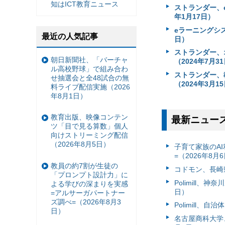
知はICT教育ニュース
ストランダー、
年1月17日）
eラーニングシ
最近の人気記事
日）
ストランダー、
朝日新聞社、「バーチャ
（2024年7月3
ル高校野球」で組み合わ
ストランダー、
せ抽選会と全48試合の無
（2024年3月1
料ライブ配信実施（2026
年8月1日）
教育出版、映像コンテン
最新ニュー
ツ「目で見る算数」個人
向けストリーミング配信
（2026年8月5日）
子育て家族のAI
=（2026年8月
教員の約7割が生徒の
コドモン、長崎県
「プロンプト設計力」に
Polimill、
よる学びの深まりを実感
日）
=アルサーガパートナー
ズ調べ=（2026年8月3
Polimill、
日）
名古屋商科大学