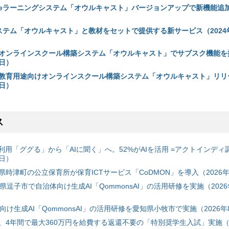
eラーニングシステム「オウルキャスト」バージョンアップで新機能追加（
ステム「オウルキャスト」と教材をセットで提供する新サービス（2024年
オンラインスクール構築システム「オウルキャスト」でサブスク機能を
1日）
教育用途向けオンラインスクール構築システム「オウルキャスト」リリ
5日）
ス
利用「ググる」から「AIに聞く」へ。52%がAIを活用 =アクトインディ
6日）
時津町の公立保育所が保育ICTサービス「CoDMON」を導入（2026年
神奈川県逗子市で自治体向け生成AI「QommonsAI」の活用研修を実施（2026
自治体向け生成AI「QommonsAI」の活用研修を愛知県小牧市で実施（2026年
、4年間で最大360万円を給費する返還不要の「特別奨学生入試」実施（2