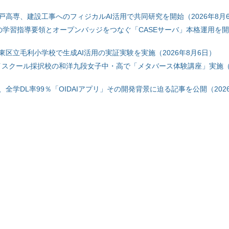
戸高専、建設工事へのフィジカルAI活用で共同研究を開始（2026年8月
初の学習指導要領とオープンバッジをつなぐ「CASEサーバ」本格運用を開始
東区立毛利小学校で生成AI活用の実証実験を実施（2026年8月6日）
ハイスクール採択校の和洋九段女子中・高で「メタバース体験講座」実施（2
全学DL率99％「OIDAIアプリ」その開発背景に迫る記事を公開（2026