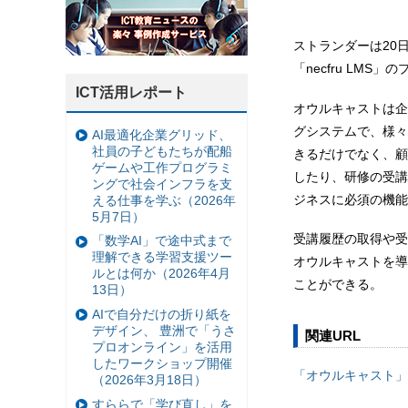
ストランダーは20
「necfru LM
ICT活用レポート
オウルキャストは企
グシステムで、様々
AI最適化企業グリッド、
社員の子どもたちが配船
きるだけでなく、顧
ゲームや工作プログラミ
したり、研修の受講
ングで社会インフラを支
ジネスに必須の機能
える仕事を学ぶ（2026年
5月7日）
受講履歴の取得や受
「数学AI」で途中式まで
理解できる学習支援ツー
オウルキャストを導
ルとは何か（2026年4月
ことができる。
13日）
AIで自分だけの折り紙を
デザイン、 豊洲で「うさ
関連URL
プロオンライン」を活用
したワークショップ開催
「オウルキャスト」
（2026年3月18日）
すららで「学び直し」を