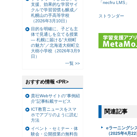
「necfru LMS」
支援、効果的な学習サイ
クルで学習習慣も醸成／
札幌山の手高等学校
ストランダー
（2026年3月10日）
目的を明確に、子ども主
体で見通しを立てる授業
— 札幌に届ける“大樹町
の魅力”／北海道大樹町立
大樹小学校（2026年3月9
日）
一覧 >>
おすすめ情報 <PR>
貴社Webサイトの“事例紹
介”記事転載サービス
ICT教育ニュースをスマ
関連記事
ホでアプリのように読む
方法
eラーニングシ
イベント・セミナー・体
（2025年4月2
験会・公開授業の無料告