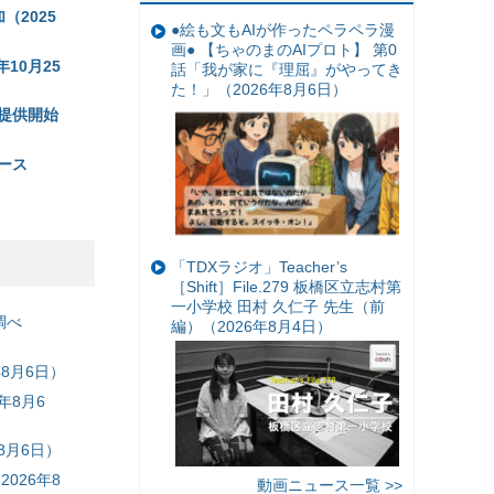
2025
●絵も文もAIが作ったペラペラ漫
画● 【ちゃのまのAIプロト】 第0
10月25
話「我が家に『理屈』がやってき
た！」（2026年8月6日）
提供開始
ース
「TDXラジオ」Teacher’s
［Shift］File.279 板橋区立志村第
一小学校 田村 久仁子 先生（前
調べ
編）（2026年8月4日）
8月6日）
年8月6
8月6日）
026年8
動画ニュース一覧 >>