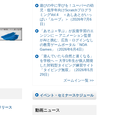
遊びの中に学びを！ユーバーの幼
児・低学年向けScratchプログラ
ミングVol.4 ＜あしあとがいっ
ぱい『ループ』＞（2026年7月6
日）
「あそぶ＋学ぶ」が反復学習のエ
ンジンに ─ アニメーション監督
がAIと挑む、広告・ログインなし
の教育ゲームポータル「NOA
Games」（2026年6月4日）
「遊んでいたら自然と速くなる」
を学校へ ─ 大学1年生が個人開発
した対戦型タイピング練習サイト
「タイピング無双」（2026年5月
29日）
ズームイン一覧 >>
イベント・セミナースケジュール
リリース
動画ニュース