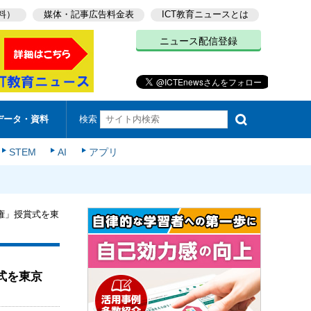
料）
媒体・記事広告料金表
ICT教育ニュースとは
ニュース配信登録
検索
データ・資料
STEM
AI
アプリ
選手権」授賞式を東
賞式を東京