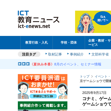
企業・教材・サ
教育行政・入札
学校・団体
ービス
注目タグ
取材記事
事例紹介
文部科学省
《夏休み本番》
8月のイベント、セミナー情報
トップ
イベント・
京ゲームショウで開
2025年9月17日
コナミ、ゲーム制
ゲームショウ