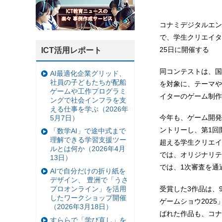
コナミデジタルエン
で、学生クリエイターの
25日に開催する
ICT活用レポート
同コンテストは、国
AI最適化企業グリッド、
社員の子どもたちが配船
を対象に、テーマや
ゲームや工作プログラミ
イターのゲーム制作
ングで社会インフラを支
える仕事を学ぶ（2026年
今年も、ゲーム開発
5月7日）
ントリーし、第1回
「数学AI」で途中式まで
理解できる学習支援ツー
超える学生クリエイ
ルとは何か（2026年4月
では、オリジナリテ
13日）
では、1次審査を通
AIで自分だけの折り紙を
デザイン、 豊洲で「うさ
プロオンライン」を活用
受賞した3作品は、
したワークショップ開催
ゲームショウ202
（2026年3月18日）
ばれた作品も、コナ
すららで「学び直し」を