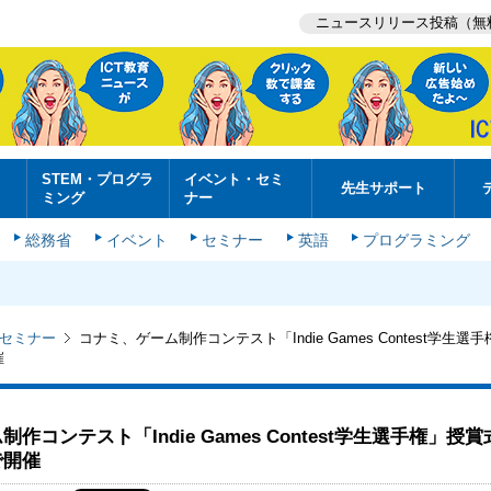
ニュースリリース投稿（無
STEM・プログラ
イベント・セミ
先生サポート
ミング
ナー
総務省
イベント
セミナー
英語
プログラミング
セミナー
コナミ、ゲーム制作コンテスト「Indie Games Contest学生
催
作コンテスト「Indie Games Contest学生選手権」授
で開催