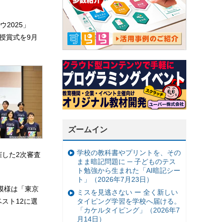
2025」
の授賞式を9月
ズームイン
学校の教科書やプリントを、その
催した2次審査
まま暗記問題に ─ 子どものテス
ト勉強から生まれた「AI暗記シー
ト」（2026年7月23日）
模様は「東京
ミスを見逃さない ー 全く新しい
スト12に選
タイピング学習を学校へ届ける。
「カケルタイピング」（2026年7
月14日）