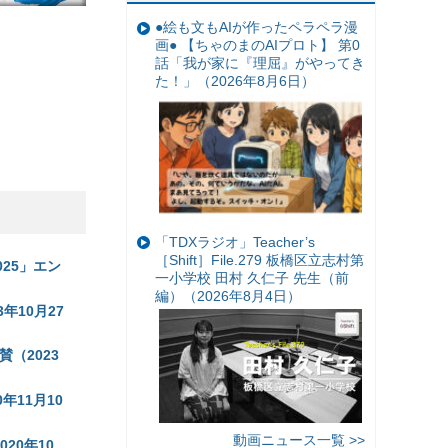
●絵も文もAIが作ったペラペラ漫
画● 【ちゃのまのAIプロト】 第0
話「我が家に『理屈』がやってき
た！」（2026年8月6日）
「TDXラジオ」Teacher’s
［Shift］File.279 板橋区立志村第
025」エン
一小学校 田村 久仁子 先生（前
編）（2026年8月4日）
年10月27
賛（2023
0年11月10
動画ニュース一覧 >>
020年10