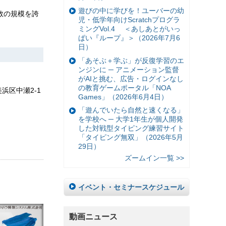
遊びの中に学びを！ユーバーの幼
数の規模を誇
児・低学年向けScratchプログラ
ミングVol.4 ＜あしあとがいっ
ぱい『ループ』＞（2026年7月6
日）
「あそぶ＋学ぶ」が反復学習のエ
ンジンに ─ アニメーション監督
がAIと挑む、広告・ログインなし
の教育ゲームポータル「NOA
浜区中瀬2-1
Games」（2026年6月4日）
「遊んでいたら自然と速くなる」
を学校へ ─ 大学1年生が個人開発
した対戦型タイピング練習サイト
「タイピング無双」（2026年5月
29日）
ズームイン一覧 >>
イベント・セミナースケジュール
動画ニュース