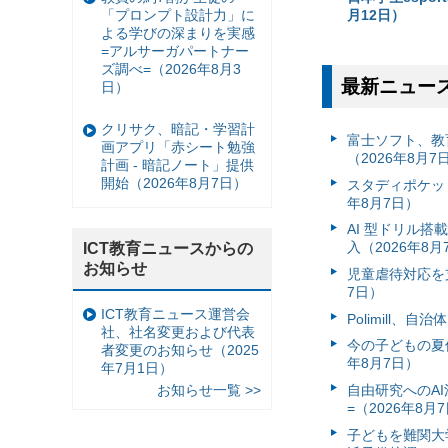
「プロンプト設計力」に
月12日）
よる学びの深まりを実感
=アルサーガパートナー
ズ調べ=（2026年8月3
最新ニュー
日）
クリサク、暗記・学習計
富⼠ソフト、教
画アプリ「赤シート勉強
（2026年8月7
計画 - 暗記ノート」提供
開始（2026年8月7日）
スタディポケッ
年8月7日）
AI 型ドリル
入（2026年8月
ICT教育ニュースからの
お知らせ
児童虐待対応を支
7日）
ICT教育ニュース運営会
Polimill、
社、社名変更および代表
今の子どもの夏休
者変更のお知らせ（2025
年8月7日）
年7月1日）
自由研究へのA
お知らせ一覧 >>
=（2026年8月
子どもを難関大