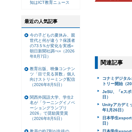
知はICT教育ニュース
最近の人気記事
今の子どもの夏休み、親
世代と何が違う？保護者
の73.5％が変化を実感=
朝日新聞社調べ=（2026
年8月7日）
関連記事
教育出版、映像コンテン
ツ「目で見る算数」個人
コナミデジタルエ
向けストリーミング配信
トリー開始（20
（2026年8月5日）
JeSU、「eス
日）
関西外国語大学、学生2
名が「ラーニングイノベ
Unityアカデミ
ーショングランプリ
年1月26日）
2026」で奨励賞受賞
日本学生esport
（2026年8月5日）
日）
教員の約7割が生徒の
日本学生esport