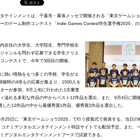
タテインメントは、千葉市・幕張メッセで開催される「東京ゲームショウ
ゲーム制作コンテスト「Indie Games Contest学生選手権2025」
内在住の大学生、大学院生、専門学校生
ジャンルを問わず応募できる学生クリエ
コンテストで、今年で3回目の開催。
に熱い情熱をもつ多くの学校、学生がエ
開催時の4倍もの応募が集まり、1500人を
ターが参加。8月上旬に行われた1次審査
ィ溢れる多彩な作品の中からベスト12作品を選出。また、9月4日に開
過した12作品の中から最優秀賞1作品、優秀賞2作品を選出した。
9月25日に「東京ゲームショウ2025」で行う授賞式で発表する。当日の
5」コナミデジタルエンタテインメント特設サイトでも配信予定。また、ベ
ミデジタルエンタテインメントブースで試遊できる。