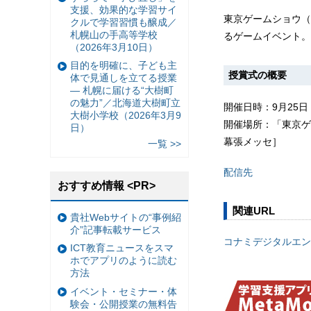
支援、効果的な学習サイ
東京ゲームショウ（
クルで学習習慣も醸成／
札幌山の手高等学校
るゲームイベント。
（2026年3月10日）
目的を明確に、子ども主
授賞式の概要
体で見通しを立てる授業
— 札幌に届ける“大樹町
の魅力”／北海道大樹町立
開催日時：9月25日（木
大樹小学校（2026年3月9
開催場所：「東京ゲ
日）
幕張メッセ］
一覧 >>
配信先
おすすめ情報 <PR>
関連URL
貴社Webサイトの“事例紹
介”記事転載サービス
コナミデジタルエン
ICT教育ニュースをスマ
ホでアプリのように読む
方法
イベント・セミナー・体
験会・公開授業の無料告