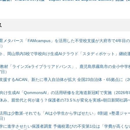
ス
育メタバース「FAMcampus」を活用した不登校支援が大府市で4年目
日）
ト、岡山県内3校で学校向け生成AIクラウド「スタディポケット」継続運用
搭載教材「ラインズeライブラリアドバンス」、鹿児島県霧島市の全小中学
7日）
援するAiCAN、新たに導入自治体が拡大 全国23自治体・65拠点に（20
自治体向け生成AI「QommonsAI」の活用研修を北海道新冠町で実施（2026年
み、親世代と何が違う？保護者の73.5％が変化を実感=朝日新聞社調べ=
I活用は少数派-それでも「AIは小学生から学ばせたい」8割超 =塾選ジャ
7日）
学に進学させたい保護者調査 予備校選びの不安第1位は「学費が高くな