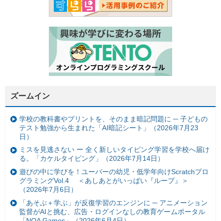
ズームイン
学校の教科書やプリントを、そのまま暗記問題に ─ 子どもの
テスト勉強から生まれた「AI暗記シート」（2026年7月23
日）
ミスを見逃さない ー 全く新しいタイピング学習を学校へ届け
る。「カケルタイピング」（2026年7月14日）
遊びの中に学びを！ユーバーの幼児・低学年向けScratchプロ
グラミングVol.4 ＜あしあとがいっぱい『ループ』＞
（2026年7月6日）
「あそぶ＋学ぶ」が反復学習のエンジンに ─ アニメーション
監督がAIと挑む、広告・ログインなしの教育ゲームポータル
「NOA Games」（2026年6月4日）