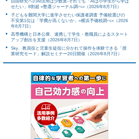
自由研究へのAI活用は少数派-それでも「AIは小学生から学ば
せたい」8割超 =塾選ジャーナル調べ=（2026年8月7日）
子どもを難関大学に進学させたい保護者調査 予備校選びの
不安第1位は「学費が高くないか」=横浜予備校調べ=（2026
年8月7日）
高専機構と日本公庫、連携して学生・教職員によるスタート
アップ創出を支援（2026年8月7日）
Sky、教員役と児童生徒役に分かれて操作を体験できる「授
業研究モード」解説セミナー20日開催（2026年8月7日）