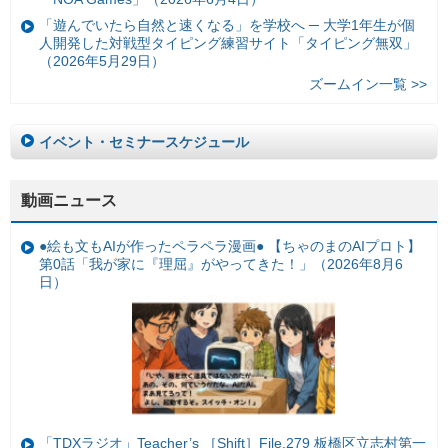
「遊んでいたら自然と速くなる」を学校へ ─ 大学1年生が個
人開発した対戦型タイピング練習サイト「タイピング無双」
（2026年5月29日）
ズームイン一覧 >>
イベント・セミナースケジュール
動画ニュース
●絵も文もAIが作ったペラペラ漫画● 【ちゃのまのAIプロト】
第0話「我が家に『理屈』がやってきた！」（2026年8月6
日）
「TDXラジオ」Teacher’s ［Shift］File.279 板橋区立志村第一