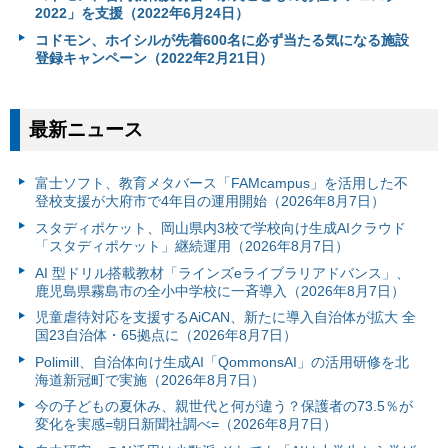
2022」を支援（2022年6月24日）
コドモン、ホイシルが先着600名に必ず当たる気になる施設
登録キャンペーン（2022年2月21日）
最新ニュース
富⼠ソフト、教育メタバース「FAMcampus」を活用した不
登校支援が大府市で4年目の運用開始（2026年8月7日）
スタディポケット、岡山県内3校で学校向け生成AIクラウド
「スタディポケット」継続運用（2026年8月7日）
AI 型ドリル搭載教材「ラインズeライブラリアドバンス」、
鹿児島県霧島市の全小中学校に一斉導入（2026年8月7日）
児童虐待対応を支援するAiCAN、新たに導入自治体が拡大 全
国23自治体・65拠点に（2026年8月7日）
Polimill、自治体向け生成AI「QommonsAI」の活用研修を北
海道新冠町で実施（2026年8月7日）
今の子どもの夏休み、親世代と何が違う？保護者の73.5％が
変化を実感=朝日新聞社調べ=（2026年8月7日）