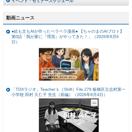
イベント・セミナースケジュール
動画ニュース
●絵も文もAIが作ったペラペラ漫画● 【ちゃのまのAIプロト】
第0話「我が家に『理屈』がやってきた！」（2026年8月6
日）
「TDXラジオ」Teacher’s ［Shift］File.279 板橋区立志村第一
小学校 田村 久仁子 先生（前編）（2026年8月4日）