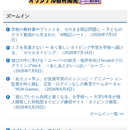
ズームイン
学校の教科書やプリントを、そのまま暗記問題に ─ 子どもの
テスト勉強から生まれた「AI暗記シート」（2026年7月23
日）
ミスを見逃さない ー 全く新しいタイピング学習を学校へ届け
る。「カケルタイピング」（2026年7月14日）
遊びの中に学びを！ユーバーの幼児・低学年向けScratchプロ
グラミングVol.4 ＜あしあとがいっぱい『ループ』＞
（2026年7月6日）
「あそぶ＋学ぶ」が反復学習のエンジンに ─ アニメーション
監督がAIと挑む、広告・ログインなしの教育ゲームポータル
「NOA Games」（2026年6月4日）
「遊んでいたら自然と速くなる」を学校へ ─ 大学1年生が個
人開発した対戦型タイピング練習サイト「タイピング無双」
（2026年5月29日）
ズームイン一覧 >>