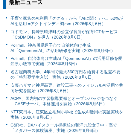
最新ニュース
子育て家族のAI利用「ググる」から「AIに聞く」へ。52%が
AIを活用 =アクトインディ調べ=（2026年8月6日）
コドモン、長崎県時津町の公立保育所が保育ICTサービス
「CoDMON」を導入（2026年8月6日）
Polimill、神奈川県逗子市で自治体向け生成
AI「QommonsAI」の活用研修を実施（2026年8月6日）
Polimill、自治体向け生成AI「QommonsAI」の活用研修を愛
知県小牧市で実施（2026年8月6日）
名古屋商科大学、4年間で最大360万円を給費する返還不要
の「特別奨学生入試」実施（2026年8月6日）
安藤ハザマと神戸高専、建設工事へのフィジカルAI活用で共
同研究を開始（2026年8月6日）
ACPA、国内初の学習指導要領とオープンバッジをつなぐ
「CASEサーバ」本格運用を開始（2026年8月6日）
NTT東日本、江東区立毛利小学校で生成AI活用の実証実験を
実施（2026年8月6日）
C&R社、DXハイスクール採択校の和洋九段女子中・高で
「メタバース体験講座」実施（2026年8月6日）