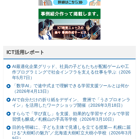
ICT活用レポート
AI最適化企業グリッド、社員の子どもたちが配船ゲームや工
作プログラミングで社会インフラを支える仕事を学ぶ（2026
年5月7日）
「数学AI」で途中式まで理解できる学習支援ツールとは何か
（2026年4月13日）
AIで自分だけの折り紙をデザイン、 豊洲で「うさプロオンラ
イン」を活用したワークショップ開催（2026年3月18日）
すららで「学び直し」を支援、効果的な学習サイクルで学習
習慣も醸成／札幌山の手高等学校（2026年3月10日）
目的を明確に、子ども主体で見通しを立てる授業— 札幌に届
ける“大樹町の魅力”／北海道大樹町立大樹小学校（2026年3月
9日）