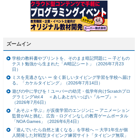
ズームイン
学校の教科書やプリントを、そのまま暗記問題に ─ 子どもの
テスト勉強から生まれた「AI暗記シート」（2026年7月23
日）
ミスを見逃さない ー 全く新しいタイピング学習を学校へ届け
る。「カケルタイピング」（2026年7月14日）
遊びの中に学びを！ユーバーの幼児・低学年向けScratchプロ
グラミングVol.4 ＜あしあとがいっぱい『ループ』＞
（2026年7月6日）
「あそぶ＋学ぶ」が反復学習のエンジンに ─ アニメーション
監督がAIと挑む、広告・ログインなしの教育ゲームポータル
「NOA Games」（2026年6月4日）
「遊んでいたら自然と速くなる」を学校へ ─ 大学1年生が個
人開発した対戦型タイピング練習サイト「タイピング無双」