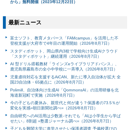
から」無料開催（2023年12月22日）
最新ニュース
富⼠ソフト、教育メタバース「FAMcampus」を活用した不
登校支援が大府市で4年目の運用開始（2026年8月7日）
スタディポケット、岡山県内3校で学校向け生成AIクラウド
「スタディポケット」継続運用（2026年8月7日）
AI 型ドリル搭載教材「ラインズeライブラリアドバンス」、
鹿児島県霧島市の全小中学校に一斉導入（2026年8月7日）
児童虐待対応を支援するAiCAN、新たに導入自治体が拡大 全
国23自治体・65拠点に（2026年8月7日）
Polimill、自治体向け生成AI「QommonsAI」の活用研修を北
海道新冠町で実施（2026年8月7日）
今の子どもの夏休み、親世代と何が違う？保護者の73.5％が
変化を実感=朝日新聞社調べ=（2026年8月7日）
自由研究へのAI活用は少数派-それでも「AIは小学生から学ば
せたい」8割超 =塾選ジャーナル調べ=（2026年8月7日）
子どもを難関大学に進学させたい保護者調査 予備校選びの