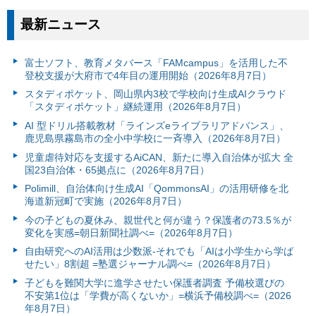
最新ニュース
富⼠ソフト、教育メタバース「FAMcampus」を活用した不
登校支援が大府市で4年目の運用開始（2026年8月7日）
スタディポケット、岡山県内3校で学校向け生成AIクラウド
「スタディポケット」継続運用（2026年8月7日）
AI 型ドリル搭載教材「ラインズeライブラリアドバンス」、
鹿児島県霧島市の全小中学校に一斉導入（2026年8月7日）
児童虐待対応を支援するAiCAN、新たに導入自治体が拡大 全
国23自治体・65拠点に（2026年8月7日）
Polimill、自治体向け生成AI「QommonsAI」の活用研修を北
海道新冠町で実施（2026年8月7日）
今の子どもの夏休み、親世代と何が違う？保護者の73.5％が
変化を実感=朝日新聞社調べ=（2026年8月7日）
自由研究へのAI活用は少数派-それでも「AIは小学生から学ば
せたい」8割超 =塾選ジャーナル調べ=（2026年8月7日）
子どもを難関大学に進学させたい保護者調査 予備校選びの
不安第1位は「学費が高くないか」=横浜予備校調べ=（2026
年8月7日）