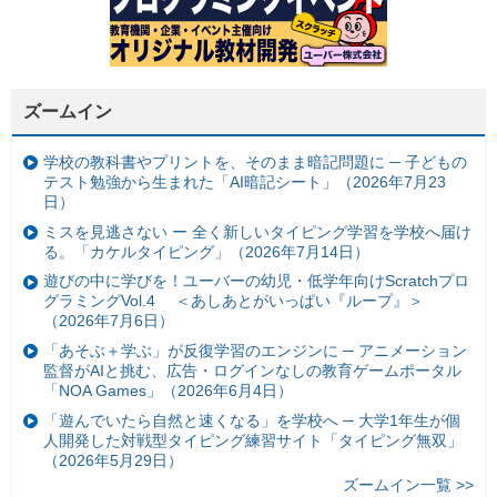
ズームイン
学校の教科書やプリントを、そのまま暗記問題に ─ 子どもの
テスト勉強から生まれた「AI暗記シート」（2026年7月23
日）
ミスを見逃さない ー 全く新しいタイピング学習を学校へ届け
る。「カケルタイピング」（2026年7月14日）
遊びの中に学びを！ユーバーの幼児・低学年向けScratchプロ
グラミングVol.4 ＜あしあとがいっぱい『ループ』＞
（2026年7月6日）
「あそぶ＋学ぶ」が反復学習のエンジンに ─ アニメーション
監督がAIと挑む、広告・ログインなしの教育ゲームポータル
「NOA Games」（2026年6月4日）
「遊んでいたら自然と速くなる」を学校へ ─ 大学1年生が個
人開発した対戦型タイピング練習サイト「タイピング無双」
（2026年5月29日）
ズームイン一覧 >>