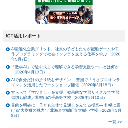
ICT活用レポート
AI最適化企業グリッド、社員の子どもたちが配船ゲームや工
作プログラミングで社会インフラを支える仕事を学ぶ（2026
年5月7日）
「数学AI」で途中式まで理解できる学習支援ツールとは何か
（2026年4月13日）
AIで自分だけの折り紙をデザイン、 豊洲で「うさプロオンラ
イン」を活用したワークショップ開催（2026年3月18日）
すららで「学び直し」を支援、効果的な学習サイクルで学習
習慣も醸成／札幌山の手高等学校（2026年3月10日）
目的を明確に、子ども主体で見通しを立てる授業— 札幌に届
ける“大樹町の魅力”／北海道大樹町立大樹小学校（2026年3月
9日）
一覧 >>