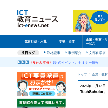
企業・教材・サ
教育行政・入札
学校・団体
ービス
注目タグ
取材記事
事例紹介
文部科学省
《夏休み本番》
8月のイベント、セミナー情報
トップ
企業・教材
2025年11月12日
TechSch