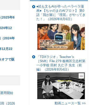
●絵も文もAIが作ったペラペラ漫
画● 【ちゃのまのAIプロト】 第0
話「我が家に『理屈』がやってき
2025年8
た！」（2026年8月6日）
024年12
売（2024年
年12月22
「TDXラジオ」Teacher’s
15％オフで販
［Shift］File.279 板橋区立志村第
一小学校 田村 久仁子 先生（前
編）（2026年8月4日）
の運用開始
動画ニュース一覧 >>
（2026