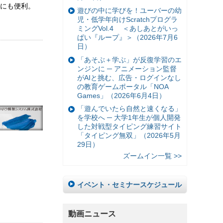
にも便利。
遊びの中に学びを！ユーバーの幼
児・低学年向けScratchプログラ
ミングVol.4 ＜あしあとがいっ
ぱい『ループ』＞（2026年7月6
日）
「あそぶ＋学ぶ」が反復学習のエ
ンジンに ─ アニメーション監督
がAIと挑む、広告・ログインなし
の教育ゲームポータル「NOA
Games」（2026年6月4日）
「遊んでいたら自然と速くなる」
を学校へ ─ 大学1年生が個人開発
した対戦型タイピング練習サイト
「タイピング無双」（2026年5月
29日）
ズームイン一覧 >>
イベント・セミナースケジュール
動画ニュース