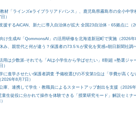
搭載教材「ラインズeライブラリアドバンス」、鹿児島県霧島市の全小中学
7日）
援するAiCAN、新たに導入自治体が拡大 全国23自治体・65拠点に（20
自治体向け生成AI「QommonsAI」の活用研修を北海道新冠町で実施（2026年
み、親世代と何が違う？保護者の73.5％が変化を実感=朝日新聞社調べ=
I活用は少数派-それでも「AIは小学生から学ばせたい」8割超 =塾選ジャ
7日）
学に進学させたい保護者調査 予備校選びの不安第1位は「学費が高くな
2026年8月7日）
公庫、連携して学生・教職員によるスタートアップ創出を支援（2026年
と児童生徒役に分かれて操作を体験できる「授業研究モード」解説セミナー
日）