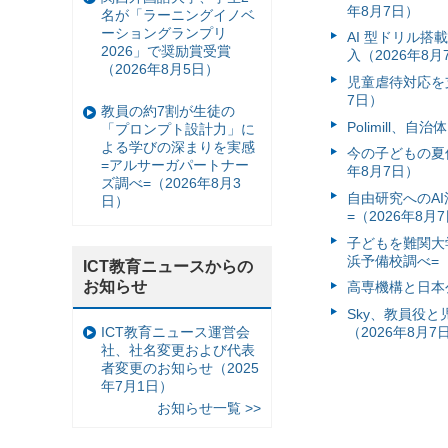
年8月7日）
名が「ラーニングイノベ
ーショングランプリ
AI 型ドリル
2026」で奨励賞受賞
入（2026年8月
（2026年8月5日）
児童虐待対応を支
7日）
教員の約7割が生徒の
Polimill、
「プロンプト設計力」に
よる学びの深まりを実感
今の子どもの夏休
=アルサーガパートナー
年8月7日）
ズ調べ=（2026年8月3
自由研究へのA
日）
=（2026年8月
子どもを難関大
浜予備校調べ=（
ICT教育ニュースからの
お知らせ
高専機構と日本
Sky、教員役
ICT教育ニュース運営会
（2026年8月7
社、社名変更および代表
者変更のお知らせ（2025
年7月1日）
お知らせ一覧 >>