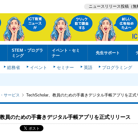
ニュースリリース投稿（無
STEM・プログラ
イベント・セミ
先生サポート
ミング
ナー
総務省
イベント
セミナー
英語
プログラミング
・サービス
TechScholar、教員のための手書きデジタル手帳アプリを正
olar、教員のための手書きデジタル手帳アプリを正式リリース