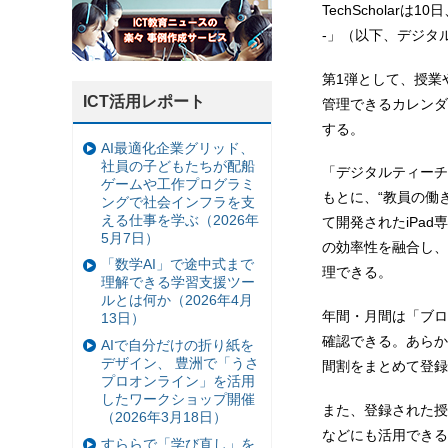
TechScholarは1
-」（以下、デジタル
第1弾として、授業
ICT活用レポート
管理できるカレンダ
する。
AI最適化企業グリッド、
社員の子どもたちが配船
「デジタルティーチ
ゲームや工作プログラミ
もとに、“教員の働
ングで社会インフラを支
える仕事を学ぶ（2026年
て開発されたiPa
5月7日）
の効率性を融合し、
「数学AI」で途中式まで
理できる。
理解できる学習支援ツー
ルとは何か（2026年4月
年間・月間は「ブロ
13日）
確認できる。あらか
AIで自分だけの折り紙を
デザイン、 豊洲で「うさ
間割をまとめて登録
プロオンライン」を活用
したワークショップ開催
また、登録された授
（2026年3月18日）
などにも活用できる
すららで「学び直し」を