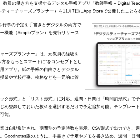
0日、教員の働き方を支援するデジタル手帳アプリ「教師手帳 – Digital Teacher’
ティーチャーズプランナー）を11月7日にApp Storeで公開したこと
や行事の予定を手書きとデジタルの両方で
ー機能（Simpleプラン）を先行リリース
ャーズプランナー」は、元教員の経験を
き方をもっとスマートに”をコンセプトとし
d専用アプリ。紙の手帳の自由さとデジタル
授業や学校行事、校務などを一元的に管
ック形式」と「リスト形式」に対応。週間・日間は「時間割形式」で予
じめ登録しておいた教科を選択するだけで予定追加可能。テンプレート
可能。
業は自動集計され、期間別の予定時数を表示。CSV形式で出力でき、
。Goodnotes版のように、手書きで予定やメモを書き込め、週間・日