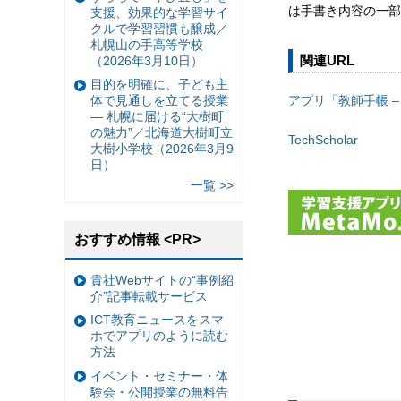
は手書き内容の一部
支援、効果的な学習サイ
クルで学習習慣も醸成／
札幌山の手高等学校
関連URL
（2026年3月10日）
目的を明確に、子ども主
アプリ「教師手帳 – Digi
体で見通しを立てる授業
— 札幌に届ける“大樹町
の魅力”／北海道大樹町立
TechScholar
大樹小学校（2026年3月9
日）
一覧 >>
おすすめ情報 <PR>
貴社Webサイトの“事例紹
介”記事転載サービス
ICT教育ニュースをスマ
ホでアプリのように読む
方法
イベント・セミナー・体
験会・公開授業の無料告