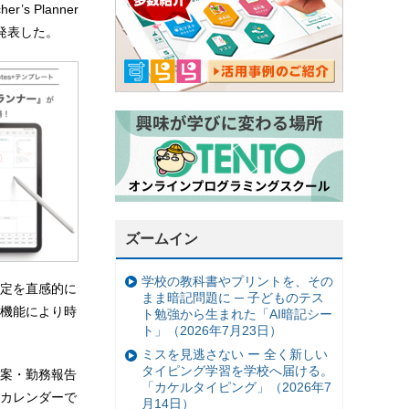
s Planner
を発表した。
ズームイン
学校の教科書やプリントを、その
定を直感的に
まま暗記問題に ─ 子どものテス
機能により時
ト勉強から生まれた「AI暗記シー
ト」（2026年7月23日）
ミスを見逃さない ー 全く新しい
タイピング学習を学校へ届ける。
週案・勤務報告
「カケルタイピング」（2026年7
間カレンダーで
月14日）