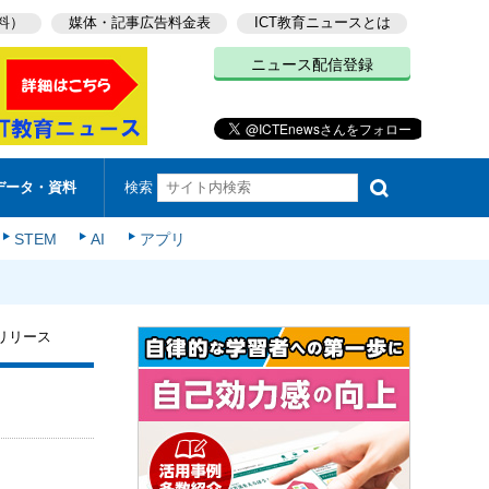
料）
媒体・記事広告料金表
ICT教育ニュースとは
ニュース配信登録
検索
データ・資料
STEM
AI
アプリ
式リリース