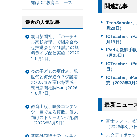
知はICT教育ニュース
関連記事
最近の人気記事
TechScho
月28日）
朝日新聞社、「バーチャ
ICTeacher、i
ル高校野球」で組み合わ
月19日）
せ抽選会と全48試合の無
iPadを教師手帳に
料ライブ配信実施（2026
7月25日）
年8月1日）
ICTeacher、i
日）
今の子どもの夏休み、親
世代と何が違う？保護者
ICTeache、i
の73.5％が変化を実感=
売（2023年3月
朝日新聞社調べ=（2026
年8月7日）
最新ニュー
教育出版、映像コンテン
ツ「目で見る算数」個人
向けストリーミング配信
富⼠ソフト、教
（2026年8月5日）
（2026年8月7
スタディポケッ
関西外国語大学、学生2