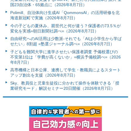
国23自治体・65拠点に（2026年8月7日）
Polimill、自治体向け生成AI「QommonsAI」の活用研修を北
海道新冠町で実施（2026年8月7日）
今の子どもの夏休み、親世代と何が違う？保護者の73.5％が
変化を実感=朝日新聞社調べ=（2026年8月7日）
自由研究へのAI活用は少数派-それでも「AIは小学生から学ば
せたい」8割超 =塾選ジャーナル調べ=（2026年8月7日）
子どもを難関大学に進学させたい保護者調査 予備校選びの
不安第1位は「学費が高くないか」=横浜予備校調べ=（2026
年8月7日）
高専機構と日本公庫、連携して学生・教職員によるスタート
アップ創出を支援（2026年8月7日）
Sky、教員役と児童生徒役に分かれて操作を体験できる「授
業研究モード」解説セミナー20日開催（2026年8月7日）