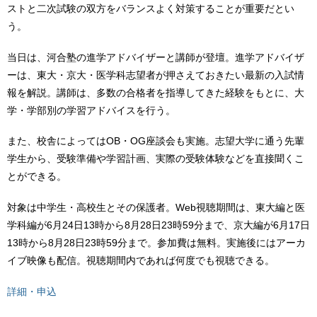
ストと二次試験の双方をバランスよく対策することが重要だとい
う。
当日は、河合塾の進学アドバイザーと講師が登壇。進学アドバイザ
ーは、東大・京大・医学科志望者が押さえておきたい最新の入試情
報を解説。講師は、多数の合格者を指導してきた経験をもとに、大
学・学部別の学習アドバイスを行う。
また、校舎によってはOB・OG座談会も実施。志望大学に通う先輩
学生から、受験準備や学習計画、実際の受験体験などを直接聞くこ
とができる。
対象は中学生・高校生とその保護者。Web視聴期間は、東大編と医
学科編が6月24日13時から8月28日23時59分まで、京大編が6月17日
13時から8月28日23時59分まで。参加費は無料。実施後にはアーカ
イブ映像も配信。視聴期間内であれば何度でも視聴できる。
詳細・申込