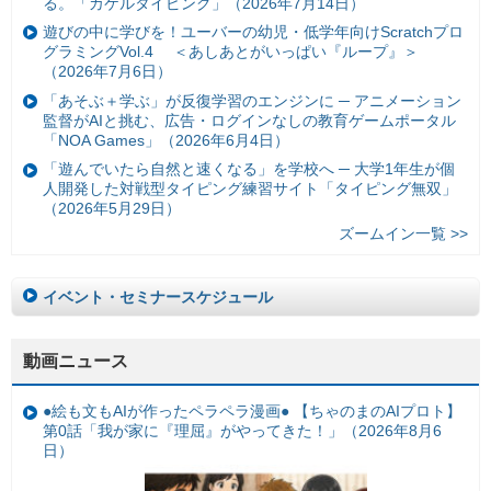
る。「カケルタイピング」（2026年7月14日）
遊びの中に学びを！ユーバーの幼児・低学年向けScratchプロ
グラミングVol.4 ＜あしあとがいっぱい『ループ』＞
（2026年7月6日）
「あそぶ＋学ぶ」が反復学習のエンジンに ─ アニメーション
監督がAIと挑む、広告・ログインなしの教育ゲームポータル
「NOA Games」（2026年6月4日）
「遊んでいたら自然と速くなる」を学校へ ─ 大学1年生が個
人開発した対戦型タイピング練習サイト「タイピング無双」
（2026年5月29日）
ズームイン一覧 >>
イベント・セミナースケジュール
動画ニュース
●絵も文もAIが作ったペラペラ漫画● 【ちゃのまのAIプロト】
第0話「我が家に『理屈』がやってきた！」（2026年8月6
日）