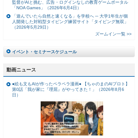
監督がAIと挑む、広告・ログインなしの教育ゲームポータル
「NOA Games」（2026年6月4日）
「遊んでいたら自然と速くなる」を学校へ ─ 大学1年生が個
人開発した対戦型タイピング練習サイト「タイピング無双」
（2026年5月29日）
ズームイン一覧 >>
イベント・セミナースケジュール
動画ニュース
●絵も文もAIが作ったペラペラ漫画● 【ちゃのまのAIプロト】
第0話「我が家に『理屈』がやってきた！」（2026年8月6
日）