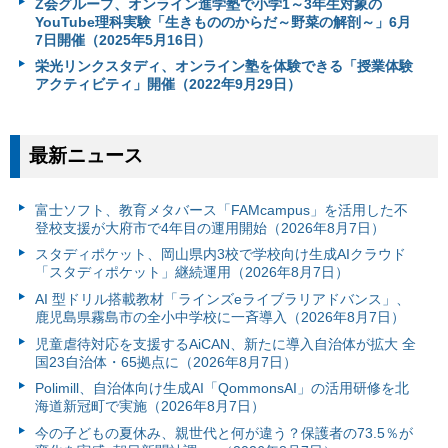
Z会グループ、オンライン進学塾で小学1～3年生対象の
YouTube理科実験「生きもののからだ～野菜の解剖～」6月
7日開催（2025年5月16日）
栄光リンクスタディ、オンライン塾を体験できる「授業体験
アクティビティ」開催（2022年9月29日）
最新ニュース
富⼠ソフト、教育メタバース「FAMcampus」を活用した不
登校支援が大府市で4年目の運用開始（2026年8月7日）
スタディポケット、岡山県内3校で学校向け生成AIクラウド
「スタディポケット」継続運用（2026年8月7日）
AI 型ドリル搭載教材「ラインズeライブラリアドバンス」、
鹿児島県霧島市の全小中学校に一斉導入（2026年8月7日）
児童虐待対応を支援するAiCAN、新たに導入自治体が拡大 全
国23自治体・65拠点に（2026年8月7日）
Polimill、自治体向け生成AI「QommonsAI」の活用研修を北
海道新冠町で実施（2026年8月7日）
今の子どもの夏休み、親世代と何が違う？保護者の73.5％が