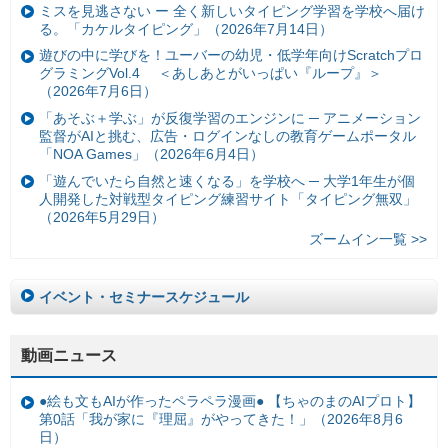
ミスを見逃さない ー 全く新しいタイピング学習を学校へ届け
る。「カケルタイピング」（2026年7月14日）
遊びの中に学びを！ユーバーの幼児・低学年向けScratchプロ
グラミングVol.4 ＜あしあとがいっぱい『ループ』＞
（2026年7月6日）
「あそぶ＋学ぶ」が反復学習のエンジンに ─ アニメーション
監督がAIと挑む、広告・ログインなしの教育ゲームポータル
「NOA Games」（2026年6月4日）
「遊んでいたら自然と速くなる」を学校へ ─ 大学1年生が個
人開発した対戦型タイピング練習サイト「タイピング無双」
（2026年5月29日）
ズームイン一覧 >>
イベント・セミナースケジュール
動画ニュース
●絵も文もAIが作ったペラペラ漫画● 【ちゃのまのAIプロト】
第0話「我が家に『理屈』がやってきた！」（2026年8月6
日）