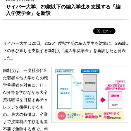
サイバー大学、29歳以下の編入学生を支援する「編
入学奨学金」を新設
サイバー大学は20日、2026年度秋学期の編入学生を対象に、29歳以
下の学び直しを支援する新制度「編入学奨学金」を新設したと発表
した。
同制度は、一度社会に出
た若者や他大学からの転
学希望者を対象に、IT・
AI分野を学びながら大卒
資格取得を目指す再チャ
レンジを後押しするも
の。最大の特徴は、卒業
まで授業料の半額を返還
不要で免除する点で、年