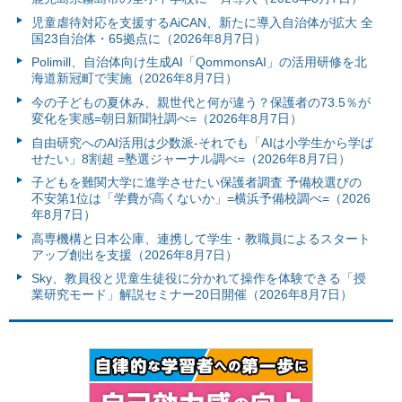
児童虐待対応を支援するAiCAN、新たに導入自治体が拡大 全
国23自治体・65拠点に（2026年8月7日）
Polimill、自治体向け生成AI「QommonsAI」の活用研修を北
海道新冠町で実施（2026年8月7日）
今の子どもの夏休み、親世代と何が違う？保護者の73.5％が
変化を実感=朝日新聞社調べ=（2026年8月7日）
自由研究へのAI活用は少数派-それでも「AIは小学生から学ば
せたい」8割超 =塾選ジャーナル調べ=（2026年8月7日）
子どもを難関大学に進学させたい保護者調査 予備校選びの
不安第1位は「学費が高くないか」=横浜予備校調べ=（2026
年8月7日）
高専機構と日本公庫、連携して学生・教職員によるスタート
アップ創出を支援（2026年8月7日）
Sky、教員役と児童生徒役に分かれて操作を体験できる「授
業研究モード」解説セミナー20日開催（2026年8月7日）