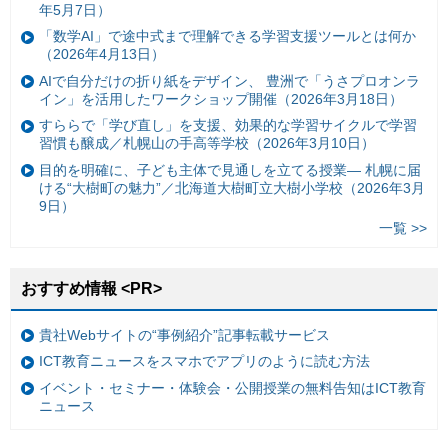
年5月7日）
「数学AI」で途中式まで理解できる学習支援ツールとは何か
（2026年4月13日）
AIで自分だけの折り紙をデザイン、 豊洲で「うさプロオンラ
イン」を活用したワークショップ開催（2026年3月18日）
すららで「学び直し」を支援、効果的な学習サイクルで学習
習慣も醸成／札幌山の手高等学校（2026年3月10日）
目的を明確に、子ども主体で見通しを立てる授業— 札幌に届
ける“大樹町の魅力”／北海道大樹町立大樹小学校（2026年3月
9日）
一覧 >>
おすすめ情報 <PR>
貴社Webサイトの“事例紹介”記事転載サービス
ICT教育ニュースをスマホでアプリのように読む方法
イベント・セミナー・体験会・公開授業の無料告知はICT教育
ニュース