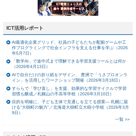
ICT活用レポート
AI最適化企業グリッド、社員の子どもたちが配船ゲームや工
作プログラミングで社会インフラを支える仕事を学ぶ（2026
年5月7日）
「数学AI」で途中式まで理解できる学習支援ツールとは何か
（2026年4月13日）
AIで自分だけの折り紙をデザイン、 豊洲で「うさプロオンラ
イン」を活用したワークショップ開催（2026年3月18日）
すららで「学び直し」を支援、効果的な学習サイクルで学習
習慣も醸成／札幌山の手高等学校（2026年3月10日）
目的を明確に、子ども主体で見通しを立てる授業— 札幌に届
ける“大樹町の魅力”／北海道大樹町立大樹小学校（2026年3月
9日）
一覧 >>