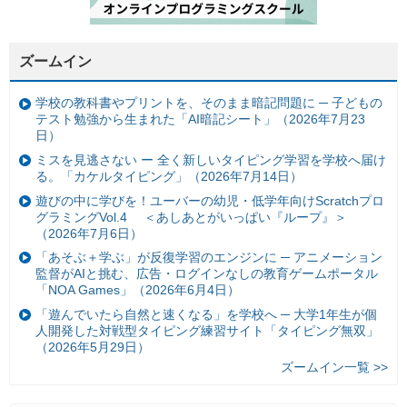
ズームイン
学校の教科書やプリントを、そのまま暗記問題に ─ 子どもの
テスト勉強から生まれた「AI暗記シート」（2026年7月23
日）
ミスを見逃さない ー 全く新しいタイピング学習を学校へ届け
る。「カケルタイピング」（2026年7月14日）
遊びの中に学びを！ユーバーの幼児・低学年向けScratchプロ
グラミングVol.4 ＜あしあとがいっぱい『ループ』＞
（2026年7月6日）
「あそぶ＋学ぶ」が反復学習のエンジンに ─ アニメーション
監督がAIと挑む、広告・ログインなしの教育ゲームポータル
「NOA Games」（2026年6月4日）
「遊んでいたら自然と速くなる」を学校へ ─ 大学1年生が個
人開発した対戦型タイピング練習サイト「タイピング無双」
（2026年5月29日）
ズームイン一覧 >>