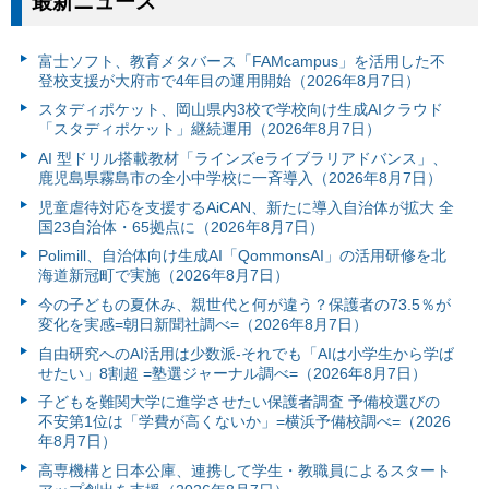
最新ニュース
富⼠ソフト、教育メタバース「FAMcampus」を活用した不
登校支援が大府市で4年目の運用開始（2026年8月7日）
スタディポケット、岡山県内3校で学校向け生成AIクラウド
「スタディポケット」継続運用（2026年8月7日）
AI 型ドリル搭載教材「ラインズeライブラリアドバンス」、
鹿児島県霧島市の全小中学校に一斉導入（2026年8月7日）
児童虐待対応を支援するAiCAN、新たに導入自治体が拡大 全
国23自治体・65拠点に（2026年8月7日）
Polimill、自治体向け生成AI「QommonsAI」の活用研修を北
海道新冠町で実施（2026年8月7日）
今の子どもの夏休み、親世代と何が違う？保護者の73.5％が
変化を実感=朝日新聞社調べ=（2026年8月7日）
自由研究へのAI活用は少数派-それでも「AIは小学生から学ば
せたい」8割超 =塾選ジャーナル調べ=（2026年8月7日）
子どもを難関大学に進学させたい保護者調査 予備校選びの
不安第1位は「学費が高くないか」=横浜予備校調べ=（2026
年8月7日）
高専機構と日本公庫、連携して学生・教職員によるスタート