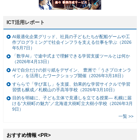
ICT活用レポート
AI最適化企業グリッド、社員の子どもたちが配船ゲームや工
作プログラミングで社会インフラを支える仕事を学ぶ（2026
年5月7日）
「数学AI」で途中式まで理解できる学習支援ツールとは何か
（2026年4月13日）
AIで自分だけの折り紙をデザイン、 豊洲で「うさプロオンラ
イン」を活用したワークショップ開催（2026年3月18日）
すららで「学び直し」を支援、効果的な学習サイクルで学習
習慣も醸成／札幌山の手高等学校（2026年3月10日）
目的を明確に、子ども主体で見通しを立てる授業— 札幌に届
ける“大樹町の魅力”／北海道大樹町立大樹小学校（2026年3月
9日）
一覧 >>
おすすめ情報 <PR>