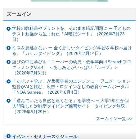
ズームイン
学校の教科書やプリントを、そのまま暗記問題に ─ 子どもの
テスト勉強から生まれた「AI暗記シート」（2026年7月23
日）
ミスを見逃さない ー 全く新しいタイピング学習を学校へ届け
る。「カケルタイピング」（2026年7月14日）
遊びの中に学びを！ユーバーの幼児・低学年向けScratchプロ
グラミングVol.4 ＜あしあとがいっぱい『ループ』＞
（2026年7月6日）
「あそぶ＋学ぶ」が反復学習のエンジンに ─ アニメーション
監督がAIと挑む、広告・ログインなしの教育ゲームポータル
「NOA Games」（2026年6月4日）
「遊んでいたら自然と速くなる」を学校へ ─ 大学1年生が個
人開発した対戦型タイピング練習サイト「タイピング無双」
（2026年5月29日）
ズームイン一覧 >>
イベント・セミナースケジュール