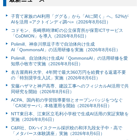
子育て家族のAI利用「ググる」から「AIに聞く」へ。52%が
AIを活用 =アクトインディ調べ=（2026年8月6日）
コドモン、長崎県時津町の公立保育所が保育ICTサービス
「CoDMON」を導入（2026年8月6日）
Polimill、神奈川県逗子市で自治体向け生成
AI「QommonsAI」の活用研修を実施（2026年8月6日）
Polimill、自治体向け生成AI「QommonsAI」の活用研修を愛
知県小牧市で実施（2026年8月6日）
名古屋商科大学、4年間で最大360万円を給費する返還不要
の「特別奨学生入試」実施（2026年8月6日）
安藤ハザマと神戸高専、建設工事へのフィジカルAI活用で共
同研究を開始（2026年8月6日）
ACPA、国内初の学習指導要領とオープンバッジをつなぐ
「CASEサーバ」本格運用を開始（2026年8月6日）
NTT東日本、江東区立毛利小学校で生成AI活用の実証実験を
実施（2026年8月6日）
C&R社、DXハイスクール採択校の和洋九段女子中・高で
「メタバース体験講座」実施（2026年8月6日）