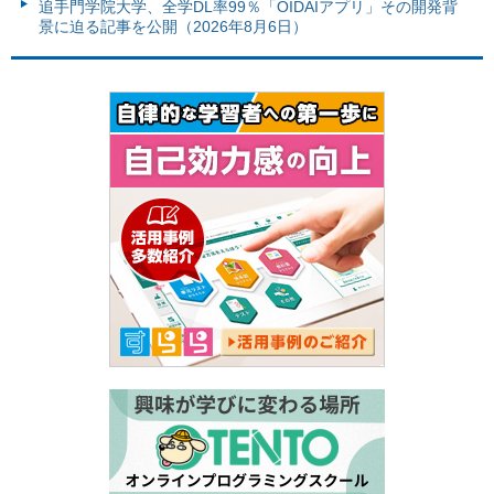
追手門学院大学、全学DL率99％「OIDAIアプリ」その開発背
景に迫る記事を公開（2026年8月6日）