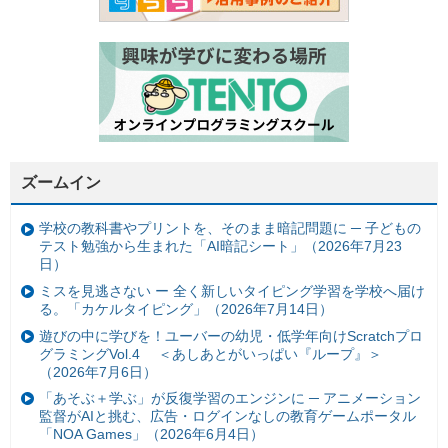
ズームイン
学校の教科書やプリントを、そのまま暗記問題に ─ 子どもの
テスト勉強から生まれた「AI暗記シート」（2026年7月23
日）
ミスを見逃さない ー 全く新しいタイピング学習を学校へ届け
る。「カケルタイピング」（2026年7月14日）
遊びの中に学びを！ユーバーの幼児・低学年向けScratchプロ
グラミングVol.4 ＜あしあとがいっぱい『ループ』＞
（2026年7月6日）
「あそぶ＋学ぶ」が反復学習のエンジンに ─ アニメーション
監督がAIと挑む、広告・ログインなしの教育ゲームポータル
「NOA Games」（2026年6月4日）