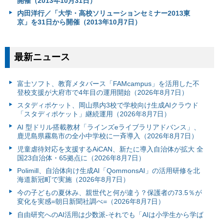
開催（2013年10月31日）
内田洋行／「大学・高校ソリューションセミナー2013東
京」を31日から開催（2013年10月7日）
最新ニュース
富⼠ソフト、教育メタバース「FAMcampus」を活用した不
登校支援が大府市で4年目の運用開始（2026年8月7日）
スタディポケット、岡山県内3校で学校向け生成AIクラウド
「スタディポケット」継続運用（2026年8月7日）
AI 型ドリル搭載教材「ラインズeライブラリアドバンス」、
鹿児島県霧島市の全小中学校に一斉導入（2026年8月7日）
児童虐待対応を支援するAiCAN、新たに導入自治体が拡大 全
国23自治体・65拠点に（2026年8月7日）
Polimill、自治体向け生成AI「QommonsAI」の活用研修を北
海道新冠町で実施（2026年8月7日）
今の子どもの夏休み、親世代と何が違う？保護者の73.5％が
変化を実感=朝日新聞社調べ=（2026年8月7日）
自由研究へのAI活用は少数派-それでも「AIは小学生から学ば