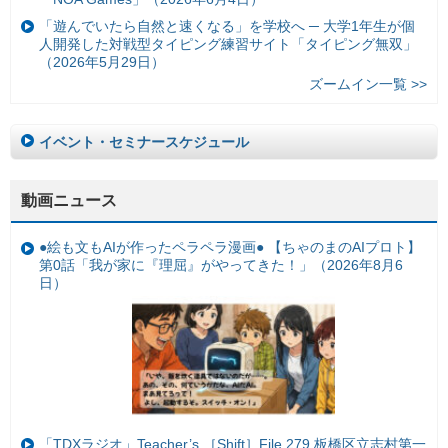
「遊んでいたら自然と速くなる」を学校へ ─ 大学1年生が個
人開発した対戦型タイピング練習サイト「タイピング無双」
（2026年5月29日）
ズームイン一覧 >>
イベント・セミナースケジュール
動画ニュース
●絵も文もAIが作ったペラペラ漫画● 【ちゃのまのAIプロト】
第0話「我が家に『理屈』がやってきた！」（2026年8月6
日）
「TDXラジオ」Teacher’s ［Shift］File.279 板橋区立志村第一