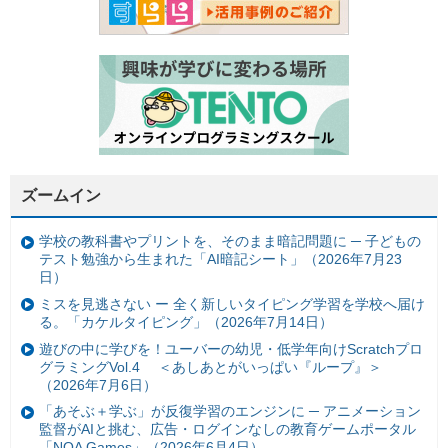
ズームイン
学校の教科書やプリントを、そのまま暗記問題に ─ 子どもの
テスト勉強から生まれた「AI暗記シート」（2026年7月23
日）
ミスを見逃さない ー 全く新しいタイピング学習を学校へ届け
る。「カケルタイピング」（2026年7月14日）
遊びの中に学びを！ユーバーの幼児・低学年向けScratchプロ
グラミングVol.4 ＜あしあとがいっぱい『ループ』＞
（2026年7月6日）
「あそぶ＋学ぶ」が反復学習のエンジンに ─ アニメーション
監督がAIと挑む、広告・ログインなしの教育ゲームポータル
「NOA Games」（2026年6月4日）