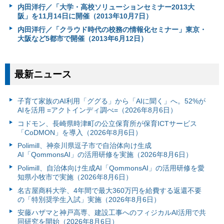
内田洋行／「大学・高校ソリューションセミナー2013大
阪」を11月14日に開催（2013年10月7日）
内田洋行／「クラウド時代の校務の情報化セミナー」東京・
大阪など5都市で開催（2013年6月12日）
最新ニュース
子育て家族のAI利用「ググる」から「AIに聞く」へ。52%が
AIを活用 =アクトインディ調べ=（2026年8月6日）
コドモン、長崎県時津町の公立保育所が保育ICTサービス
「CoDMON」を導入（2026年8月6日）
Polimill、神奈川県逗子市で自治体向け生成
AI「QommonsAI」の活用研修を実施（2026年8月6日）
Polimill、自治体向け生成AI「QommonsAI」の活用研修を愛
知県小牧市で実施（2026年8月6日）
名古屋商科大学、4年間で最大360万円を給費する返還不要
の「特別奨学生入試」実施（2026年8月6日）
安藤ハザマと神戸高専、建設工事へのフィジカルAI活用で共
同研究を開始（2026年8月6日）