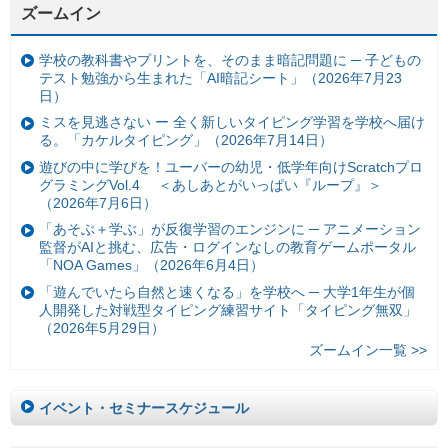
ズームイン
学校の教科書やプリントを、そのまま暗記問題に ─ 子どもの
テスト勉強から生まれた「AI暗記シート」（2026年7月23
日）
ミスを見逃さない ー 全く新しいタイピング学習を学校へ届け
る。「カケルタイピング」（2026年7月14日）
遊びの中に学びを！ユーバーの幼児・低学年向けScratchプロ
グラミングVol.4 ＜あしあとがいっぱい『ループ』＞
（2026年7月6日）
「あそぶ＋学ぶ」が反復学習のエンジンに ─ アニメーション
監督がAIと挑む、広告・ログインなしの教育ゲームポータル
「NOA Games」（2026年6月4日）
「遊んでいたら自然と速くなる」を学校へ ─ 大学1年生が個
人開発した対戦型タイピング練習サイト「タイピング無双」
（2026年5月29日）
ズームイン一覧 >>
イベント・セミナースケジュール