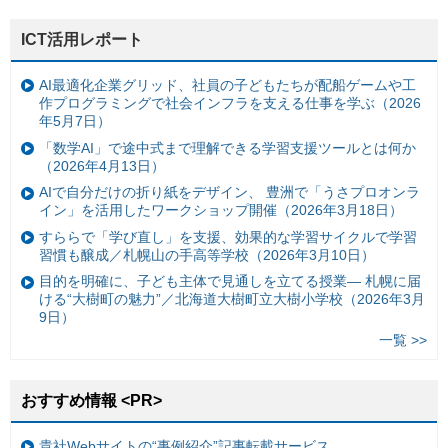
ICT活用レポート
AI最適化企業グリッド、社員の子どもたちが配船ゲームや工
作プログラミングで社会インフラを支える仕事を学ぶ（2026
年5月7日）
「数学AI」で途中式まで理解できる学習支援ツールとは何か
（2026年4月13日）
AIで自分だけの折り紙をデザイン、 豊洲で「うさプロオンラ
イン」を活用したワークショップ開催（2026年3月18日）
すららで「学び直し」を支援、効果的な学習サイクルで学習
習慣も醸成／札幌山の手高等学校（2026年3月10日）
目的を明確に、子ども主体で見通しを立てる授業— 札幌に届
ける“大樹町の魅力”／北海道大樹町立大樹小学校（2026年3月
9日）
一覧 >>
おすすめ情報 <PR>
貴社Webサイトの“事例紹介”記事転載サービス