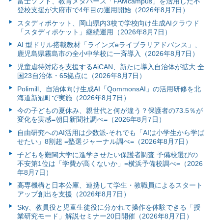
富⼠ソフト、教育メタバース「FAMcampus」を活用した不
登校支援が大府市で4年目の運用開始（2026年8月7日）
スタディポケット、岡山県内3校で学校向け生成AIクラウド
「スタディポケット」継続運用（2026年8月7日）
AI 型ドリル搭載教材「ラインズeライブラリアドバンス」、
鹿児島県霧島市の全小中学校に一斉導入（2026年8月7日）
児童虐待対応を支援するAiCAN、新たに導入自治体が拡大 全
国23自治体・65拠点に（2026年8月7日）
Polimill、自治体向け生成AI「QommonsAI」の活用研修を北
海道新冠町で実施（2026年8月7日）
今の子どもの夏休み、親世代と何が違う？保護者の73.5％が
変化を実感=朝日新聞社調べ=（2026年8月7日）
自由研究へのAI活用は少数派-それでも「AIは小学生から学ば
せたい」8割超 =塾選ジャーナル調べ=（2026年8月7日）
子どもを難関大学に進学させたい保護者調査 予備校選びの
不安第1位は「学費が高くないか」=横浜予備校調べ=（2026
年8月7日）
高専機構と日本公庫、連携して学生・教職員によるスタート
アップ創出を支援（2026年8月7日）
Sky、教員役と児童生徒役に分かれて操作を体験できる「授
業研究モード」解説セミナー20日開催（2026年8月7日）