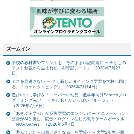
ズームイン
学校の教科書やプリントを、そのまま暗記問題に ─ 子どもの
テスト勉強から生まれた「AI暗記シート」（2026年7月23
日）
ミスを見逃さない ー 全く新しいタイピング学習を学校へ届け
る。「カケルタイピング」（2026年7月14日）
遊びの中に学びを！ユーバーの幼児・低学年向けScratchプロ
グラミングVol.4 ＜あしあとがいっぱい『ループ』＞
（2026年7月6日）
「あそぶ＋学ぶ」が反復学習のエンジンに ─ アニメーション
監督がAIと挑む、広告・ログインなしの教育ゲームポータル
「NOA Games」（2026年6月4日）
「遊んでいたら自然と速くなる」を学校へ ─ 大学1年生が個