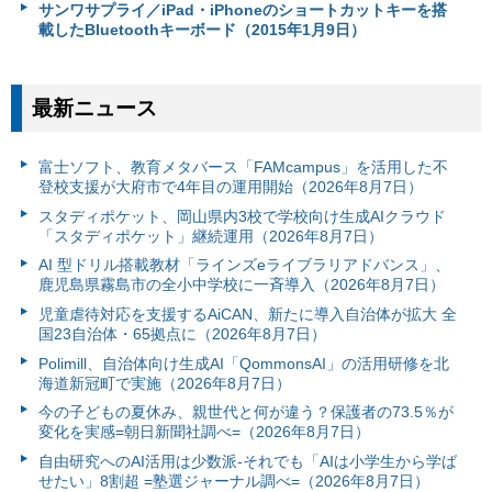
サンワサプライ／iPad・iPhoneのショートカットキーを搭
載したBluetoothキーボード（2015年1月9日）
最新ニュース
富⼠ソフト、教育メタバース「FAMcampus」を活用した不
登校支援が大府市で4年目の運用開始（2026年8月7日）
スタディポケット、岡山県内3校で学校向け生成AIクラウド
「スタディポケット」継続運用（2026年8月7日）
AI 型ドリル搭載教材「ラインズeライブラリアドバンス」、
鹿児島県霧島市の全小中学校に一斉導入（2026年8月7日）
児童虐待対応を支援するAiCAN、新たに導入自治体が拡大 全
国23自治体・65拠点に（2026年8月7日）
Polimill、自治体向け生成AI「QommonsAI」の活用研修を北
海道新冠町で実施（2026年8月7日）
今の子どもの夏休み、親世代と何が違う？保護者の73.5％が
変化を実感=朝日新聞社調べ=（2026年8月7日）
自由研究へのAI活用は少数派-それでも「AIは小学生から学ば
せたい」8割超 =塾選ジャーナル調べ=（2026年8月7日）