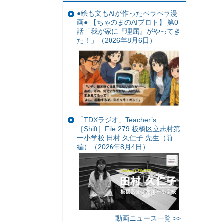
●絵も文もAIが作ったペラペラ漫
画● 【ちゃのまのAIプロト】 第0
話「我が家に『理屈』がやってき
た！」（2026年8月6日）
「TDXラジオ」Teacher’s
［Shift］File.279 板橋区立志村第
一小学校 田村 久仁子 先生（前
編）（2026年8月4日）
動画ニュース一覧 >>