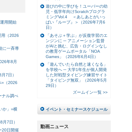
遊びの中に学びを！ユーバーの幼
児・低学年向けScratchプログラ
ミングVol.4 ＜あしあとがいっ
ぱい『ループ』＞（2026年7月6
の運用開始
日）
「あそぶ＋学ぶ」が反復学習のエ
（2026
ンジンに ─ アニメーション監督
がAIと挑む、広告・ログインなし
校に一斉導
の教育ゲームポータル「NOA
Games」（2026年6月4日）
26年8月
「遊んでいたら自然と速くなる」
を学校へ ─ 大学1年生が個人開発
8月7日）
した対戦型タイピング練習サイト
「タイピング無双」（2026年5月
（2026
29日）
ズームイン一覧 >>
ーナル調べ
いか」=横
イベント・セミナースケジュール
8月7日）
動画ニュース
20日開催