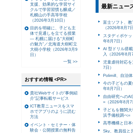
支援、効果的な学習サイ
最新ニュー
クルで学習習慣も醸成／
札幌山の手高等学校
（2026年3月10日）
富⼠ソフト、教
（2026年8月7
目的を明確に、子ども主
体で見通しを立てる授業
スタディポケッ
— 札幌に届ける“大樹町
年8月7日）
の魅力”／北海道大樹町立
AI 型ドリル
大樹小学校（2026年3月9
入（2026年8月
日）
一覧 >>
児童虐待対応を支
7日）
Polimill、
おすすめ情報 <PR>
今の子どもの夏休
年8月7日）
貴社Webサイトの“事例紹
自由研究へのA
介”記事転載サービス
=（2026年8月
ICT教育ニュースをスマ
子どもを難関大
ホでアプリのように読む
浜予備校調べ=（
方法
高専機構と日本
イベント・セミナー・体
験会・公開授業の無料告
Sky、教員役