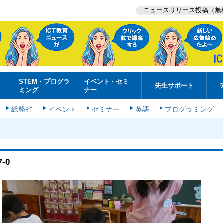
ニュースリリース投稿（無
STEM・プログラ
イベント・セミ
先生サポート
ミング
ナー
総務省
イベント
セミナー
英語
プログラミング
7-0