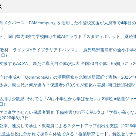
ス
育メタバース「FAMcampus」を活用した不登校支援が大府市で4年目
日）
ト、岡山県内3校で学校向け生成AIクラウド「スタディポケット」継続運用
搭載教材「ラインズeライブラリアドバンス」、鹿児島県霧島市の全小中学
7日）
援するAiCAN、新たに導入自治体が拡大 全国23自治体・65拠点に（20
自治体向け生成AI「QommonsAI」の活用研修を北海道新冠町で実施（2026年
み、親世代と何が違う？保護者の73.5％が変化を実感=朝日新聞社調べ=
I活用は少数派-それでも「AIは小学生から学ばせたい」8割超 =塾選ジャ
7日）
学に進学させたい保護者調査 予備校選びの不安第1位は「学費が高くな
2026年8月7日）
公庫、連携して学生・教職員によるスタートアップ創出を支援（2026年
と児童生徒役に分かれて操作を体験できる「授業研究モード」解説セミナー