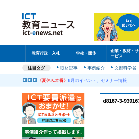
企業・教材・サ
教育行政・入札
学校・団体
ービス
注目タグ
取材記事
事例紹介
文部科学省
《夏休み本番》
8月のイベント、セミナー情報
d8167-3-93916