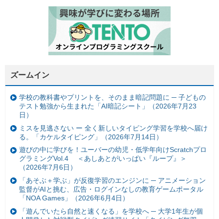
ズームイン
学校の教科書やプリントを、そのまま暗記問題に ─ 子どもの
テスト勉強から生まれた「AI暗記シート」（2026年7月23
日）
ミスを見逃さない ー 全く新しいタイピング学習を学校へ届け
る。「カケルタイピング」（2026年7月14日）
遊びの中に学びを！ユーバーの幼児・低学年向けScratchプロ
グラミングVol.4 ＜あしあとがいっぱい『ループ』＞
（2026年7月6日）
「あそぶ＋学ぶ」が反復学習のエンジンに ─ アニメーション
監督がAIと挑む、広告・ログインなしの教育ゲームポータル
「NOA Games」（2026年6月4日）
「遊んでいたら自然と速くなる」を学校へ ─ 大学1年生が個