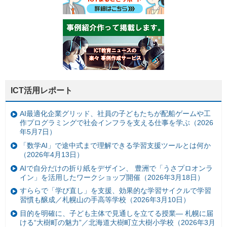
ICT活用レポート
AI最適化企業グリッド、社員の子どもたちが配船ゲームや工
作プログラミングで社会インフラを支える仕事を学ぶ（2026
年5月7日）
「数学AI」で途中式まで理解できる学習支援ツールとは何か
（2026年4月13日）
AIで自分だけの折り紙をデザイン、 豊洲で「うさプロオンラ
イン」を活用したワークショップ開催（2026年3月18日）
すららで「学び直し」を支援、効果的な学習サイクルで学習
習慣も醸成／札幌山の手高等学校（2026年3月10日）
目的を明確に、子ども主体で見通しを立てる授業— 札幌に届
ける“大樹町の魅力”／北海道大樹町立大樹小学校（2026年3月