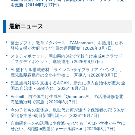
を更新（2014年7月17日）
最新ニュース
富⼠ソフト、教育メタバース「FAMcampus」を活用した不
登校支援が大府市で4年目の運用開始（2026年8月7日）
スタディポケット、岡山県内3校で学校向け生成AIクラウド
「スタディポケット」継続運用（2026年8月7日）
AI 型ドリル搭載教材「ラインズeライブラリアドバンス」、
鹿児島県霧島市の全小中学校に一斉導入（2026年8月7日）
児童虐待対応を支援するAiCAN、新たに導入自治体が拡大 全
国23自治体・65拠点に（2026年8月7日）
Polimill、自治体向け生成AI「QommonsAI」の活用研修を北
海道新冠町で実施（2026年8月7日）
今の子どもの夏休み、親世代と何が違う？保護者の73.5％が
変化を実感=朝日新聞社調べ=（2026年8月7日）
自由研究へのAI活用は少数派-それでも「AIは小学生から学ば
せたい」8割超 =塾選ジャーナル調べ=（2026年8月7日）