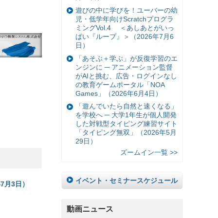
遊びの中に学びを！ユーバーの幼
児・低学年向けScratchプログラ
ミングVol.4 ＜あしあとがいっ
ぱい『ループ』＞（2026年7月6
日）
「あそぶ＋学ぶ」が反復学習のエ
ンジンに ─ アニメーション監督
がAIと挑む、広告・ログインなし
の教育ゲームポータル「NOA
Games」（2026年6月4日）
「遊んでいたら自然と速くなる」
を学校へ ─ 大学1年生が個人開発
した対戦型タイピング練習サイト
「タイピング無双」（2026年5月
29日）
ズームイン一覧 >>
イベント・セミナースケジュール
7月3日）
動画ニュース
）