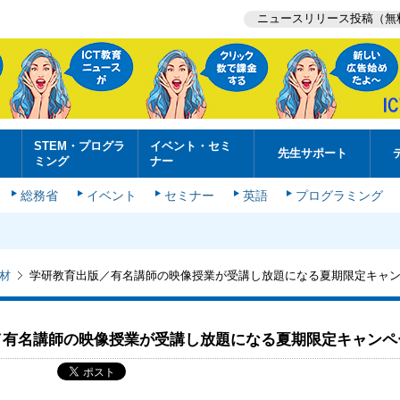
ニュースリリース投稿（無
STEM・プログラ
イベント・セミ
先生サポート
ミング
ナー
総務省
イベント
セミナー
英語
プログラミング
材
学研教育出版／有名講師の映像授業が受講し放題になる夏期限定キャ
／有名講師の映像授業が受講し放題になる夏期限定キャンペ