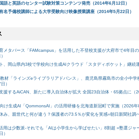
国語と英語のセンター試験対策コンテンツ発売（2014年6月12日）
有名予備校講師による大学受験向け映像授業講座（2014年5月22日）
ス
育メタバース「FAMcampus」を活用した不登校支援が大府市で4年目
日）
ト、岡山県内3校で学校向け生成AIクラウド「スタディポケット」継続運用
搭載教材「ラインズeライブラリアドバンス」、鹿児島県霧島市の全小中学
7日）
援するAiCAN、新たに導入自治体が拡大 全国23自治体・65拠点に（20
自治体向け生成AI「QommonsAI」の活用研修を北海道新冠町で実施（2026年
み、親世代と何が違う？保護者の73.5％が変化を実感=朝日新聞社調べ=
I活用は少数派-それでも「AIは小学生から学ばせたい」8割超 =塾選ジャ
7日）