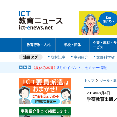
企業・教材・サ
教育行政・入札
学校・団体
ービス
注目タグ
取材記事
事例紹介
文部科学省
《夏休み本番》
8月のイベント、セミナー情報
トップ
ツール・教
2014年8月4日
学研教育出版