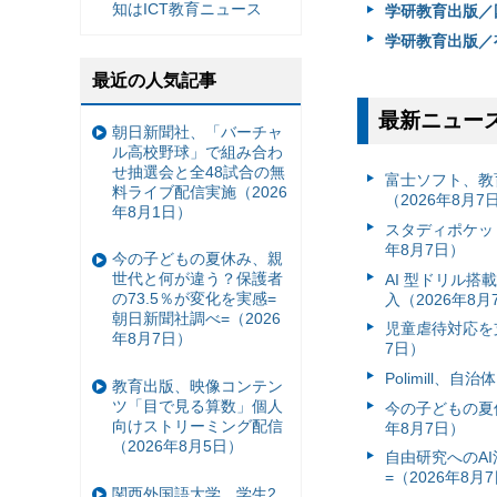
知はICT教育ニュース
学研教育出版／
学研教育出版／
最近の人気記事
最新ニュー
朝日新聞社、「バーチャ
ル高校野球」で組み合わ
せ抽選会と全48試合の無
富⼠ソフト、教
料ライブ配信実施（2026
（2026年8月7
年8月1日）
スタディポケッ
年8月7日）
今の子どもの夏休み、親
世代と何が違う？保護者
AI 型ドリル
の73.5％が変化を実感=
入（2026年8月
朝日新聞社調べ=（2026
児童虐待対応を支
年8月7日）
7日）
Polimill、
教育出版、映像コンテン
ツ「目で見る算数」個人
今の子どもの夏休
向けストリーミング配信
年8月7日）
（2026年8月5日）
自由研究へのA
=（2026年8月
関西外国語大学、学生2