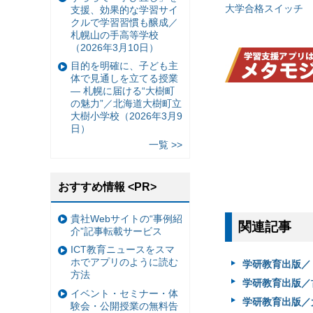
大学合格スイッチ
支援、効果的な学習サイ
クルで学習習慣も醸成／
札幌山の手高等学校
（2026年3月10日）
目的を明確に、子ども主
体で見通しを立てる授業
— 札幌に届ける“大樹町
の魅力”／北海道大樹町立
大樹小学校（2026年3月9
日）
一覧 >>
おすすめ情報 <PR>
貴社Webサイトの“事例紹
関連記事
介”記事転載サービス
ICT教育ニュースをスマ
ホでアプリのように読む
学研教育出版／
方法
学研教育出版／
イベント・セミナー・体
学研教育出版／大
験会・公開授業の無料告