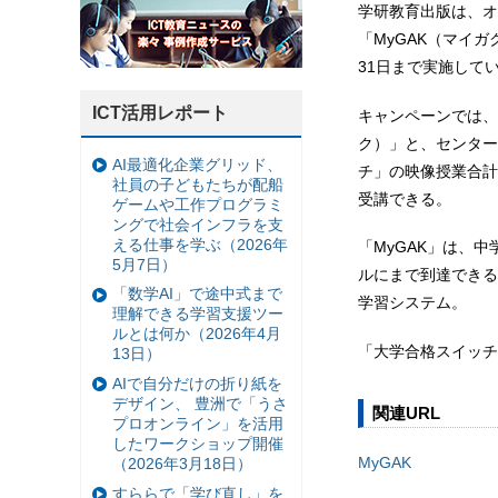
学研教育出版は、オ
「MyGAK（マイ
31日まで実施して
ICT活用レポート
キャンペーンでは、
ク）」と、センター
AI最適化企業グリッド、
チ」の映像授業合計3
社員の子どもたちが配船
受講できる。
ゲームや工作プログラミ
ングで社会インフラを支
える仕事を学ぶ（2026年
「MyGAK」は、
5月7日）
ルにまで到達できる
「数学AI」で途中式まで
学習システム。
理解できる学習支援ツー
ルとは何か（2026年4月
「大学合格スイッチ
13日）
AIで自分だけの折り紙を
デザイン、 豊洲で「うさ
関連URL
プロオンライン」を活用
したワークショップ開催
MyGAK
（2026年3月18日）
すららで「学び直し」を