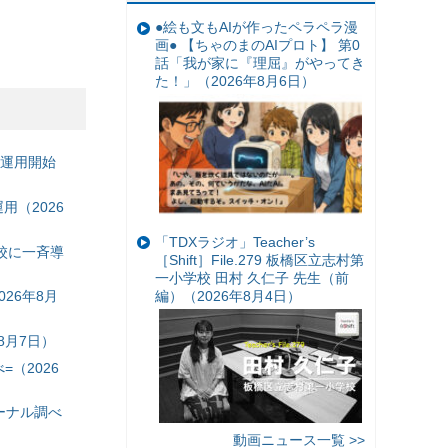
●絵も文もAIが作ったペラペラ漫
画● 【ちゃのまのAIプロト】 第0
話「我が家に『理屈』がやってき
た！」（2026年8月6日）
の運用開始
（2026
「TDXラジオ」Teacher’s
校に一斉導
［Shift］File.279 板橋区立志村第
一小学校 田村 久仁子 先生（前
編）（2026年8月4日）
26年8月
8月7日）
（2026
ーナル調べ
動画ニュース一覧 >>