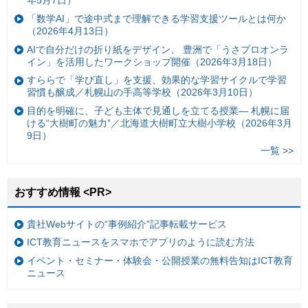
年5月7日）
「数学AI」で途中式まで理解できる学習支援ツールとは何か
（2026年4月13日）
AIで自分だけの折り紙をデザイン、 豊洲で「うさプロオンラ
イン」を活用したワークショップ開催（2026年3月18日）
すららで「学び直し」を支援、効果的な学習サイクルで学習
習慣も醸成／札幌山の手高等学校（2026年3月10日）
目的を明確に、子ども主体で見通しを立てる授業— 札幌に届
ける“大樹町の魅力”／北海道大樹町立大樹小学校（2026年3月
9日）
一覧 >>
おすすめ情報 <PR>
貴社Webサイトの“事例紹介”記事転載サービス
ICT教育ニュースをスマホでアプリのように読む方法
イベント・セミナー・体験会・公開授業の無料告知はICT教育
ニュース