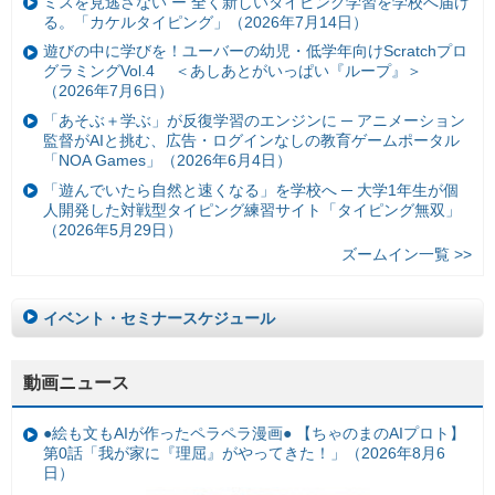
ミスを見逃さない ー 全く新しいタイピング学習を学校へ届け
る。「カケルタイピング」（2026年7月14日）
遊びの中に学びを！ユーバーの幼児・低学年向けScratchプロ
グラミングVol.4 ＜あしあとがいっぱい『ループ』＞
（2026年7月6日）
「あそぶ＋学ぶ」が反復学習のエンジンに ─ アニメーション
監督がAIと挑む、広告・ログインなしの教育ゲームポータル
「NOA Games」（2026年6月4日）
「遊んでいたら自然と速くなる」を学校へ ─ 大学1年生が個
人開発した対戦型タイピング練習サイト「タイピング無双」
（2026年5月29日）
ズームイン一覧 >>
イベント・セミナースケジュール
動画ニュース
●絵も文もAIが作ったペラペラ漫画● 【ちゃのまのAIプロト】
第0話「我が家に『理屈』がやってきた！」（2026年8月6
日）