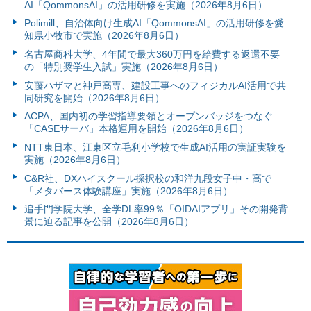
AI「QommonsAI」の活用研修を実施（2026年8月6日）
Polimill、自治体向け生成AI「QommonsAI」の活用研修を愛
知県小牧市で実施（2026年8月6日）
名古屋商科大学、4年間で最大360万円を給費する返還不要
の「特別奨学生入試」実施（2026年8月6日）
安藤ハザマと神戸高専、建設工事へのフィジカルAI活用で共
同研究を開始（2026年8月6日）
ACPA、国内初の学習指導要領とオープンバッジをつなぐ
「CASEサーバ」本格運用を開始（2026年8月6日）
NTT東日本、江東区立毛利小学校で生成AI活用の実証実験を
実施（2026年8月6日）
C&R社、DXハイスクール採択校の和洋九段女子中・高で
「メタバース体験講座」実施（2026年8月6日）
追手門学院大学、全学DL率99％「OIDAIアプリ」その開発背
景に迫る記事を公開（2026年8月6日）