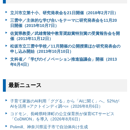
立川市立第十小、研究発表会を21日開催（2018年2月7日）
三雲中／主体的な学び合いをテーマに研究発表会を11月20
日開催（2015年10月7日）
佐賀県教委／武雄青陵中教育奨励賞特別賞の受賞報告会を開
催（2013年11月12日）
松坂市立三雲中学校／11月開催の公開授業ほか研究発表会の
申し込み開始（2013年10月10日）
文科省／「学びのイノベーション推進協議会」開催（2013
年6月4日）
最新ニュース
子育て家族のAI利用「ググる」から「AIに聞く」へ。52%が
AIを活用 =アクトインディ調べ=（2026年8月6日）
コドモン、長崎県時津町の公立保育所が保育ICTサービス
「CoDMON」を導入（2026年8月6日）
Polimill、神奈川県逗子市で自治体向け生成