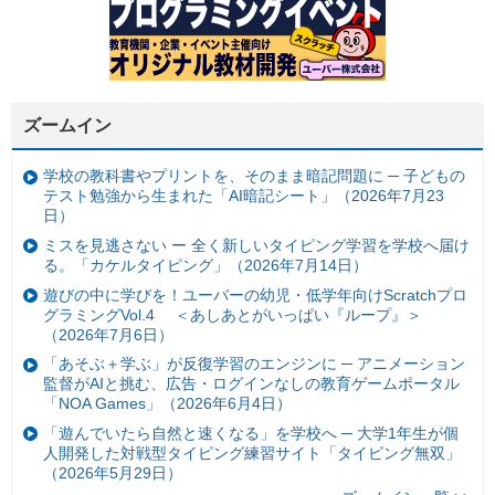
ズームイン
学校の教科書やプリントを、そのまま暗記問題に ─ 子どもの
テスト勉強から生まれた「AI暗記シート」（2026年7月23
日）
ミスを見逃さない ー 全く新しいタイピング学習を学校へ届け
る。「カケルタイピング」（2026年7月14日）
遊びの中に学びを！ユーバーの幼児・低学年向けScratchプロ
グラミングVol.4 ＜あしあとがいっぱい『ループ』＞
（2026年7月6日）
「あそぶ＋学ぶ」が反復学習のエンジンに ─ アニメーション
監督がAIと挑む、広告・ログインなしの教育ゲームポータル
「NOA Games」（2026年6月4日）
「遊んでいたら自然と速くなる」を学校へ ─ 大学1年生が個
人開発した対戦型タイピング練習サイト「タイピング無双」
（2026年5月29日）