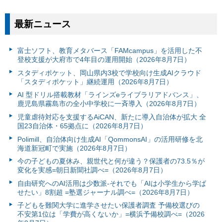
最新ニュース
富⼠ソフト、教育メタバース「FAMcampus」を活用した不
登校支援が大府市で4年目の運用開始（2026年8月7日）
スタディポケット、岡山県内3校で学校向け生成AIクラウド
「スタディポケット」継続運用（2026年8月7日）
AI 型ドリル搭載教材「ラインズeライブラリアドバンス」、
鹿児島県霧島市の全小中学校に一斉導入（2026年8月7日）
児童虐待対応を支援するAiCAN、新たに導入自治体が拡大 全
国23自治体・65拠点に（2026年8月7日）
Polimill、自治体向け生成AI「QommonsAI」の活用研修を北
海道新冠町で実施（2026年8月7日）
今の子どもの夏休み、親世代と何が違う？保護者の73.5％が
変化を実感=朝日新聞社調べ=（2026年8月7日）
自由研究へのAI活用は少数派-それでも「AIは小学生から学ば
せたい」8割超 =塾選ジャーナル調べ=（2026年8月7日）
子どもを難関大学に進学させたい保護者調査 予備校選びの
不安第1位は「学費が高くないか」=横浜予備校調べ=（2026