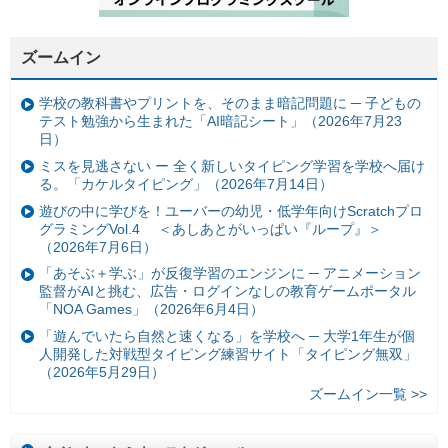
ズームイン
学校の教科書やプリントを、そのまま暗記問題に ─ 子どもの
テスト勉強から生まれた「AI暗記シート」（2026年7月23
日）
ミスを見逃さない ー 全く新しいタイピング学習を学校へ届け
る。「カケルタイピング」（2026年7月14日）
遊びの中に学びを！ユーバーの幼児・低学年向けScratchプロ
グラミングVol.4 ＜あしあとがいっぱい『ループ』＞
（2026年7月6日）
「あそぶ＋学ぶ」が反復学習のエンジンに ─ アニメーション
監督がAIと挑む、広告・ログインなしの教育ゲームポータル
「NOA Games」（2026年6月4日）
「遊んでいたら自然と速くなる」を学校へ ─ 大学1年生が個
人開発した対戦型タイピング練習サイト「タイピング無双」
（2026年5月29日）
ズームイン一覧 >>