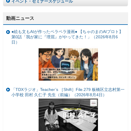
イベント・セミナースケジュール
動画ニュース
●絵も文もAIが作ったペラペラ漫画● 【ちゃのまのAIプロト】
第0話「我が家に『理屈』がやってきた！」（2026年8月6
日）
「TDXラジオ」Teacher’s ［Shift］File.279 板橋区立志村第一
小学校 田村 久仁子 先生（前編）（2026年8月4日）