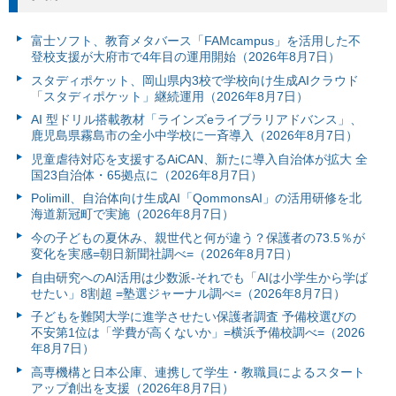
富⼠ソフト、教育メタバース「FAMcampus」を活用した不
登校支援が大府市で4年目の運用開始（2026年8月7日）
スタディポケット、岡山県内3校で学校向け生成AIクラウド
「スタディポケット」継続運用（2026年8月7日）
AI 型ドリル搭載教材「ラインズeライブラリアドバンス」、
鹿児島県霧島市の全小中学校に一斉導入（2026年8月7日）
児童虐待対応を支援するAiCAN、新たに導入自治体が拡大 全
国23自治体・65拠点に（2026年8月7日）
Polimill、自治体向け生成AI「QommonsAI」の活用研修を北
海道新冠町で実施（2026年8月7日）
今の子どもの夏休み、親世代と何が違う？保護者の73.5％が
変化を実感=朝日新聞社調べ=（2026年8月7日）
自由研究へのAI活用は少数派-それでも「AIは小学生から学ば
せたい」8割超 =塾選ジャーナル調べ=（2026年8月7日）
子どもを難関大学に進学させたい保護者調査 予備校選びの
不安第1位は「学費が高くないか」=横浜予備校調べ=（2026
年8月7日）
高専機構と日本公庫、連携して学生・教職員によるスタート
アップ創出を支援（2026年8月7日）