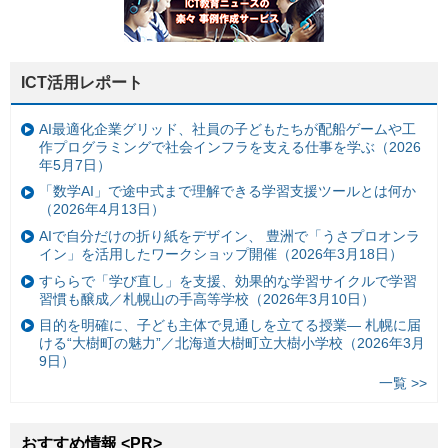
ICT活用レポート
AI最適化企業グリッド、社員の子どもたちが配船ゲームや工
作プログラミングで社会インフラを支える仕事を学ぶ（2026
年5月7日）
「数学AI」で途中式まで理解できる学習支援ツールとは何か
（2026年4月13日）
AIで自分だけの折り紙をデザイン、 豊洲で「うさプロオンラ
イン」を活用したワークショップ開催（2026年3月18日）
すららで「学び直し」を支援、効果的な学習サイクルで学習
習慣も醸成／札幌山の手高等学校（2026年3月10日）
目的を明確に、子ども主体で見通しを立てる授業— 札幌に届
ける“大樹町の魅力”／北海道大樹町立大樹小学校（2026年3月
9日）
一覧 >>
おすすめ情報 <PR>