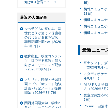
知はICT教育ニュース
日）
情報コミュニケ
28日）
最近の人気記事
情報コミュニケー
情報コミュニケー
今の子どもの夏休み、親
情報コミュニケー
世代と何が違う？保護者
の73.5％が変化を実感=
朝日新聞社調べ=（2026
年8月7日）
最新ニュー
教育出版、映像コンテン
ツ「目で見る算数」個人
富⼠ソフト、教
向けストリーミング配信
（2026年8月7
（2026年8月5日）
スタディポケッ
年8月7日）
クリサク、暗記・学習計
画アプリ「赤シート勉強
AI 型ドリル
計画 - 暗記ノート」提供
入（2026年8月
開始（2026年8月7日）
児童虐待対応を支
7日）
関西外国語大学、学生2
Polimill、
名が「ラーニングイノベ