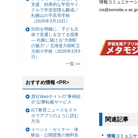
情報コミュニケーシ
支援、効果的な学習サイ
cis@sonoda-u.ac.jp
クルで学習習慣も醸成／
札幌山の手高等学校
（2026年3月10日）
目的を明確に、子ども主
体で見通しを立てる授業
— 札幌に届ける“大樹町
の魅力”／北海道大樹町立
大樹小学校（2026年3月9
日）
一覧 >>
おすすめ情報 <PR>
貴社Webサイトの“事例紹
介”記事転載サービス
ICT教育ニュースをスマ
ホでアプリのように読む
関連記事
方法
イベント・セミナー・体
験会・公開授業の無料告
情報コミュニケ