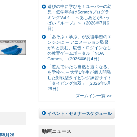
遊びの中に学びを！ユーバーの幼
児・低学年向けScratchプログラ
ミングVol.4 ＜あしあとがいっ
ぱい『ループ』＞（2026年7月6
日）
「あそぶ＋学ぶ」が反復学習のエ
ンジンに ─ アニメーション監督
がAIと挑む、広告・ログインなし
の教育ゲームポータル「NOA
Games」（2026年6月4日）
「遊んでいたら自然と速くなる」
を学校へ ─ 大学1年生が個人開発
した対戦型タイピング練習サイト
「タイピング無双」（2026年5月
29日）
ズームイン一覧 >>
イベント・セミナースケジュール
動画ニュース
8月28