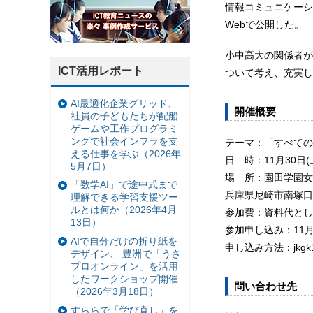
情報コミュニケーシ
Webで公開した。
小中高大の関係者が
ICT活用レポート
ついて考え、充実し
AI最適化企業グリッド、
開催概要
社員の子どもたちが配船
ゲームや工作プログラミ
ングで社会インフラを支
テーマ：「すべての
える仕事を学ぶ（2026年
日 時：11月30日(土
5月7日）
場 所：園田学園女
「数学AI」で途中式まで
兵庫県尼崎市南塚口町
理解できる学習支援ツー
ルとは何か（2026年4月
参加費：資料代とし
13日）
参加申し込み：11月
AIで自分だけの折り紙を
申し込み方法：jkgk1
デザイン、 豊洲で「うさ
プロオンライン」を活用
したワークショップ開催
問い合わせ先
（2026年3月18日）
すららで「学び直し」を