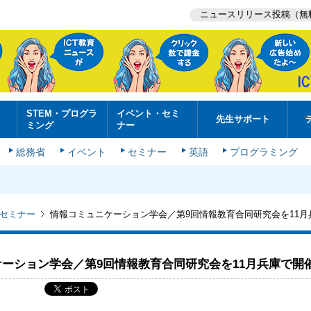
ニュースリリース投稿（無
STEM・プログラ
イベント・セミ
先生サポート
ミング
ナー
総務省
イベント
セミナー
英語
プログラミング
セミナー
情報コミュニケーション学会／第9回情報教育合同研究会を11月
ーション学会／第9回情報教育合同研究会を11月兵庫で開