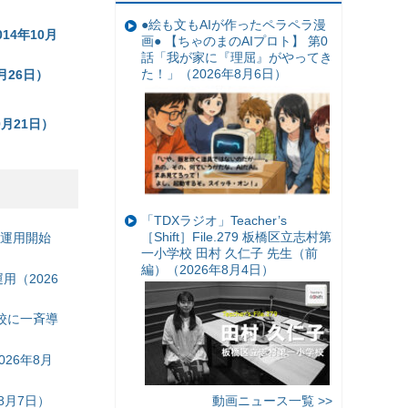
●絵も文もAIが作ったペラペラ漫
4年10月
画● 【ちゃのまのAIプロト】 第0
話「我が家に『理屈』がやってき
た！」（2026年8月6日）
月26日）
月21日）
「TDXラジオ」Teacher’s
［Shift］File.279 板橋区立志村第
の運用開始
一小学校 田村 久仁子 先生（前
編）（2026年8月4日）
（2026
校に一斉導
26年8月
8月7日）
動画ニュース一覧 >>