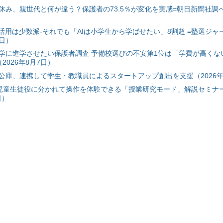
み、親世代と何が違う？保護者の73.5％が変化を実感=朝日新聞社調べ=
I活用は少数派-それでも「AIは小学生から学ばせたい」8割超 =塾選ジャ
7日）
学に進学させたい保護者調査 予備校選びの不安第1位は「学費が高くな
2026年8月7日）
公庫、連携して学生・教職員によるスタートアップ創出を支援（2026年
と児童生徒役に分かれて操作を体験できる「授業研究モード」解説セミナー
日）