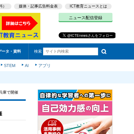
料）
媒体・記事広告料金表
ICT教育ニュースとは
ニュース配信登録
検索
データ・資料
STEM
AI
アプリ
兵庫で開催
催