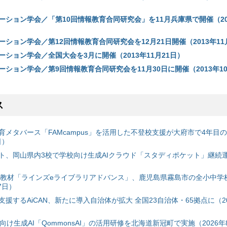
ーション学会／「第10回情報教育合同研究会」を11月兵庫県で開催（201
ション学会／第12回情報教育合同研究会を12月21日開催（2013年11
ション学会／全国大会を3月に開催（2013年11月21日）
ション学会／第9回情報教育合同研究会を11月30日に開催（2013年10
ス
育メタバース「FAMcampus」を活用した不登校支援が大府市で4年目
日）
ト、岡山県内3校で学校向け生成AIクラウド「スタディポケット」継続運用
搭載教材「ラインズeライブラリアドバンス」、鹿児島県霧島市の全小中学
7日）
援するAiCAN、新たに導入自治体が拡大 全国23自治体・65拠点に（20
自治体向け生成AI「QommonsAI」の活用研修を北海道新冠町で実施（2026年