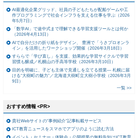
AI最適化企業グリッド、社員の子どもたちが配船ゲームや工
作プログラミングで社会インフラを支える仕事を学ぶ（2026
年5月7日）
「数学AI」で途中式まで理解できる学習支援ツールとは何か
（2026年4月13日）
AIで自分だけの折り紙をデザイン、 豊洲で「うさプロオンラ
イン」を活用したワークショップ開催（2026年3月18日）
すららで「学び直し」を支援、効果的な学習サイクルで学習
習慣も醸成／札幌山の手高等学校（2026年3月10日）
目的を明確に、子ども主体で見通しを立てる授業— 札幌に届
ける“大樹町の魅力”／北海道大樹町立大樹小学校（2026年3月
9日）
一覧 >>
おすすめ情報 <PR>
貴社Webサイトの“事例紹介”記事転載サービス
ICT教育ニュースをスマホでアプリのように読む方法
イベント・セミナー・体験会・公開授業の無料告知はICT教育