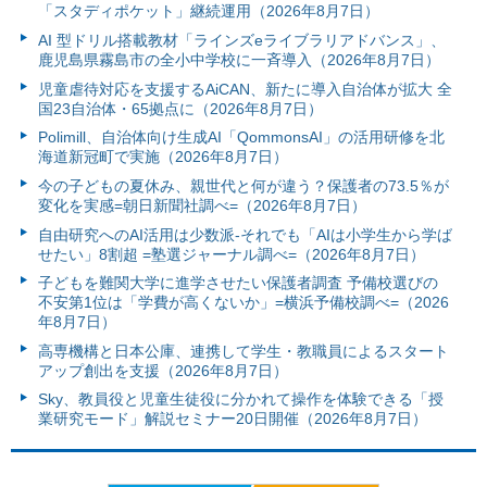
「スタディポケット」継続運用（2026年8月7日）
AI 型ドリル搭載教材「ラインズeライブラリアドバンス」、
鹿児島県霧島市の全小中学校に一斉導入（2026年8月7日）
児童虐待対応を支援するAiCAN、新たに導入自治体が拡大 全
国23自治体・65拠点に（2026年8月7日）
Polimill、自治体向け生成AI「QommonsAI」の活用研修を北
海道新冠町で実施（2026年8月7日）
今の子どもの夏休み、親世代と何が違う？保護者の73.5％が
変化を実感=朝日新聞社調べ=（2026年8月7日）
自由研究へのAI活用は少数派-それでも「AIは小学生から学ば
せたい」8割超 =塾選ジャーナル調べ=（2026年8月7日）
子どもを難関大学に進学させたい保護者調査 予備校選びの
不安第1位は「学費が高くないか」=横浜予備校調べ=（2026
年8月7日）
高専機構と日本公庫、連携して学生・教職員によるスタート
アップ創出を支援（2026年8月7日）
Sky、教員役と児童生徒役に分かれて操作を体験できる「授
業研究モード」解説セミナー20日開催（2026年8月7日）