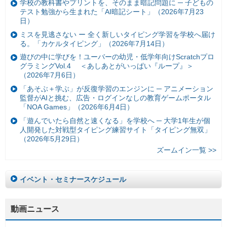
学校の教科書やプリントを、そのまま暗記問題に ─ 子どもの
テスト勉強から生まれた「AI暗記シート」（2026年7月23
日）
ミスを見逃さない ー 全く新しいタイピング学習を学校へ届け
る。「カケルタイピング」（2026年7月14日）
遊びの中に学びを！ユーバーの幼児・低学年向けScratchプロ
グラミングVol.4 ＜あしあとがいっぱい『ループ』＞
（2026年7月6日）
「あそぶ＋学ぶ」が反復学習のエンジンに ─ アニメーション
監督がAIと挑む、広告・ログインなしの教育ゲームポータル
「NOA Games」（2026年6月4日）
「遊んでいたら自然と速くなる」を学校へ ─ 大学1年生が個
人開発した対戦型タイピング練習サイト「タイピング無双」
（2026年5月29日）
ズームイン一覧 >>
イベント・セミナースケジュール
動画ニュース