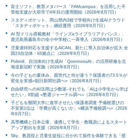
富⼠ソフト、教育メタバース「FAMcampus」を活用した不
登校支援が大府市で4年目の運用開始（2026年8月7日）
スタディポケット、岡山県内3校で学校向け生成AIクラウド
「スタディポケット」継続運用（2026年8月7日）
AI 型ドリル搭載教材「ラインズeライブラリアドバンス」、
鹿児島県霧島市の全小中学校に一斉導入（2026年8月7日）
児童虐待対応を支援するAiCAN、新たに導入自治体が拡大 全
国23自治体・65拠点に（2026年8月7日）
Polimill、自治体向け生成AI「QommonsAI」の活用研修を北
海道新冠町で実施（2026年8月7日）
今の子どもの夏休み、親世代と何が違う？保護者の73.5％が
変化を実感=朝日新聞社調べ=（2026年8月7日）
自由研究へのAI活用は少数派-それでも「AIは小学生から学ば
せたい」8割超 =塾選ジャーナル調べ=（2026年8月7日）
子どもを難関大学に進学させたい保護者調査 予備校選びの
不安第1位は「学費が高くないか」=横浜予備校調べ=（2026
年8月7日）
高専機構と日本公庫、連携して学生・教職員によるスタート
アップ創出を支援（2026年8月7日）
Sky、教員役と児童生徒役に分かれて操作を体験できる「授