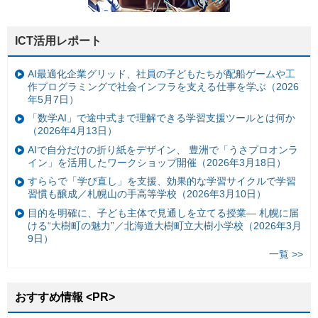
ICT活用レポート
AI最適化企業グリッド、社員の子どもたちが配船ゲームや工
作プログラミングで社会インフラを支える仕事を学ぶ（2026
年5月7日）
「数学AI」で途中式まで理解できる学習支援ツールとは何か
（2026年4月13日）
AIで自分だけの折り紙をデザイン、 豊洲で「うさプロオンラ
イン」を活用したワークショップ開催（2026年3月18日）
すららで「学び直し」を支援、効果的な学習サイクルで学習
習慣も醸成／札幌山の手高等学校（2026年3月10日）
目的を明確に、子ども主体で見通しを立てる授業— 札幌に届
ける“大樹町の魅力”／北海道大樹町立大樹小学校（2026年3月
9日）
一覧 >>
おすすめ情報 <PR>