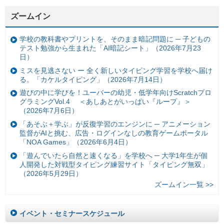
ズームイン
学校の教科書やプリントを、そのまま暗記問題に ─ 子どもの
テスト勉強から生まれた「AI暗記シート」（2026年7月23
日）
ミスを見逃さない ー 全く新しいタイピング学習を学校へ届け
る。「カケルタイピング」（2026年7月14日）
遊びの中に学びを！ユーバーの幼児・低学年向けScratchプロ
グラミングVol.4 ＜あしあとがいっぱい『ループ』＞
（2026年7月6日）
「あそぶ＋学ぶ」が反復学習のエンジンに ─ アニメーション
監督がAIと挑む、広告・ログインなしの教育ゲームポータル
「NOA Games」（2026年6月4日）
「遊んでいたら自然と速くなる」を学校へ ─ 大学1年生が個
人開発した対戦型タイピング練習サイト「タイピング無双」
（2026年5月29日）
ズームイン一覧 >>
イベント・セミナースケジュール