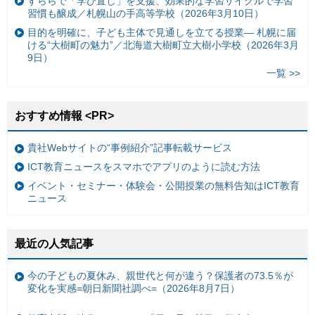
すららで「学び直し」を支援、効果的な学習サイクルで学習
習慣も醸成／札幌山の手高等学校（2026年3月10日）
目的を明確に、子ども主体で見通しを立てる授業— 札幌に届
ける“大樹町の魅力”／北海道大樹町立大樹小学校（2026年3月
9日）
一覧 >>
おすすめ情報 <PR>
貴社Webサイトの“事例紹介”記事転載サービス
ICT教育ニュースをスマホでアプリのように読む方法
イベント・セミナー・体験会・公開授業の無料告知はICT教育
ニュース
最近の人気記事
今の子どもの夏休み、親世代と何が違う？保護者の73.5％が
変化を実感=朝日新聞社調べ=（2026年8月7日）