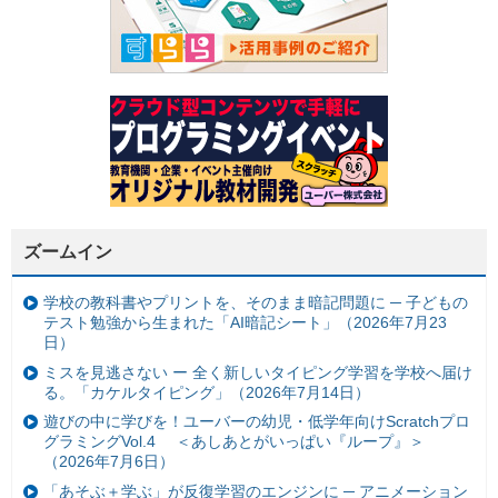
ズームイン
学校の教科書やプリントを、そのまま暗記問題に ─ 子どもの
テスト勉強から生まれた「AI暗記シート」（2026年7月23
日）
ミスを見逃さない ー 全く新しいタイピング学習を学校へ届け
る。「カケルタイピング」（2026年7月14日）
遊びの中に学びを！ユーバーの幼児・低学年向けScratchプロ
グラミングVol.4 ＜あしあとがいっぱい『ループ』＞
（2026年7月6日）
「あそぶ＋学ぶ」が反復学習のエンジンに ─ アニメーション