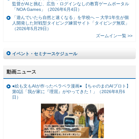
監督がAIと挑む、広告・ログインなしの教育ゲームポータル
「NOA Games」（2026年6月4日）
「遊んでいたら自然と速くなる」を学校へ ─ 大学1年生が個
人開発した対戦型タイピング練習サイト「タイピング無双」
（2026年5月29日）
ズームイン一覧 >>
イベント・セミナースケジュール
動画ニュース
●絵も文もAIが作ったペラペラ漫画● 【ちゃのまのAIプロト】
第0話「我が家に『理屈』がやってきた！」（2026年8月6
日）