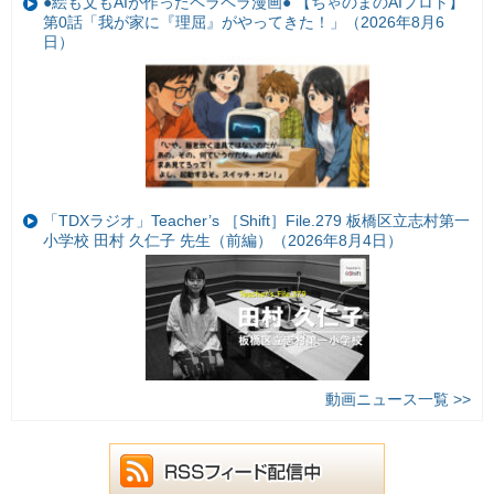
●絵も文もAIが作ったペラペラ漫画● 【ちゃのまのAIプロト】
第0話「我が家に『理屈』がやってきた！」（2026年8月6
日）
「TDXラジオ」Teacher’s ［Shift］File.279 板橋区立志村第一
小学校 田村 久仁子 先生（前編）（2026年8月4日）
動画ニュース一覧 >>