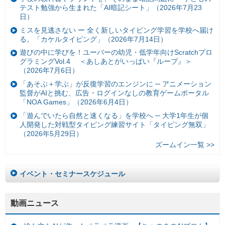
テスト勉強から生まれた「AI暗記シート」（2026年7月23
日）
ミスを見逃さない ー 全く新しいタイピング学習を学校へ届け
る。「カケルタイピング」（2026年7月14日）
遊びの中に学びを！ユーバーの幼児・低学年向けScratchプロ
グラミングVol.4 ＜あしあとがいっぱい『ループ』＞
（2026年7月6日）
「あそぶ＋学ぶ」が反復学習のエンジンに ─ アニメーション
監督がAIと挑む、広告・ログインなしの教育ゲームポータル
「NOA Games」（2026年6月4日）
「遊んでいたら自然と速くなる」を学校へ ─ 大学1年生が個
人開発した対戦型タイピング練習サイト「タイピング無双」
（2026年5月29日）
ズームイン一覧 >>
イベント・セミナースケジュール
動画ニュース