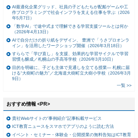
AI最適化企業グリッド、社員の子どもたちが配船ゲームや工
作プログラミングで社会インフラを支える仕事を学ぶ（2026
年5月7日）
「数学AI」で途中式まで理解できる学習支援ツールとは何か
（2026年4月13日）
AIで自分だけの折り紙をデザイン、 豊洲で「うさプロオンラ
イン」を活用したワークショップ開催（2026年3月18日）
すららで「学び直し」を支援、効果的な学習サイクルで学習
習慣も醸成／札幌山の手高等学校（2026年3月10日）
目的を明確に、子ども主体で見通しを立てる授業— 札幌に届
ける“大樹町の魅力”／北海道大樹町立大樹小学校（2026年3月
9日）
一覧 >>
おすすめ情報 <PR>
貴社Webサイトの“事例紹介”記事転載サービス
ICT教育ニュースをスマホでアプリのように読む方法
イベント・セミナー・体験会・公開授業の無料告知はICT教育