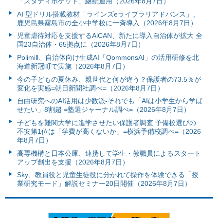
「スタディポケット」継続運用（2026年8月7日）
AI 型ドリル搭載教材「ラインズeライブラリアドバンス」、
鹿児島県霧島市の全小中学校に一斉導入（2026年8月7日）
児童虐待対応を支援するAiCAN、新たに導入自治体が拡大 全
国23自治体・65拠点に（2026年8月7日）
Polimill、自治体向け生成AI「QommonsAI」の活用研修を北
海道新冠町で実施（2026年8月7日）
今の子どもの夏休み、親世代と何が違う？保護者の73.5％が
変化を実感=朝日新聞社調べ=（2026年8月7日）
自由研究へのAI活用は少数派-それでも「AIは小学生から学ば
せたい」8割超 =塾選ジャーナル調べ=（2026年8月7日）
子どもを難関大学に進学させたい保護者調査 予備校選びの
不安第1位は「学費が高くないか」=横浜予備校調べ=（2026
年8月7日）
高専機構と日本公庫、連携して学生・教職員によるスタート
アップ創出を支援（2026年8月7日）
Sky、教員役と児童生徒役に分かれて操作を体験できる「授
業研究モード」解説セミナー20日開催（2026年8月7日）