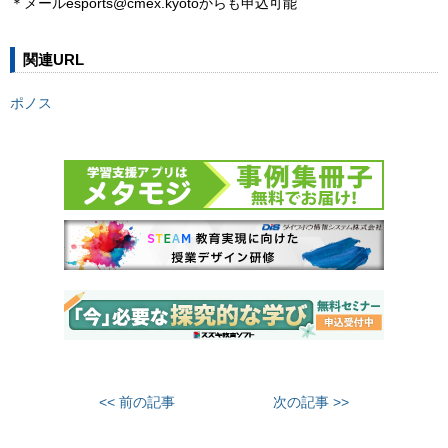
＊メールesports@cmex.kyotoからも申込可能
関連URL
ポノス
<< 前の記事
次の記事 >>