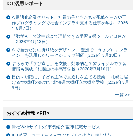
ICT活用レポート
AI最適化企業グリッド、社員の子どもたちが配船ゲームや工
作プログラミングで社会インフラを支える仕事を学ぶ（2026
年5月7日）
「数学AI」で途中式まで理解できる学習支援ツールとは何か
（2026年4月13日）
AIで自分だけの折り紙をデザイン、 豊洲で「うさプロオンラ
イン」を活用したワークショップ開催（2026年3月18日）
すららで「学び直し」を支援、効果的な学習サイクルで学習
習慣も醸成／札幌山の手高等学校（2026年3月10日）
目的を明確に、子ども主体で見通しを立てる授業— 札幌に届
ける“大樹町の魅力”／北海道大樹町立大樹小学校（2026年3月
9日）
一覧 >>
おすすめ情報 <PR>
貴社Webサイトの“事例紹介”記事転載サービス
ICT教育ニュースをスマホでアプリのように読む方法