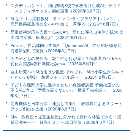
スタディポケット、岡山県内3校で学校向け生成AIクラウド
「スタディポケット」継続運用（2026年8月7日）
AI 型ドリル搭載教材「ラインズeライブラリアドバンス」、
鹿児島県霧島市の全小中学校に一斉導入（2026年8月7日）
児童虐待対応を支援するAiCAN、新たに導入自治体が拡大 全
国23自治体・65拠点に（2026年8月7日）
Polimill、自治体向け生成AI「QommonsAI」の活用研修を北
海道新冠町で実施（2026年8月7日）
今の子どもの夏休み、親世代と何が違う？保護者の73.5％が
変化を実感=朝日新聞社調べ=（2026年8月7日）
自由研究へのAI活用は少数派-それでも「AIは小学生から学ば
せたい」8割超 =塾選ジャーナル調べ=（2026年8月7日）
子どもを難関大学に進学させたい保護者調査 予備校選びの
不安第1位は「学費が高くないか」=横浜予備校調べ=（2026
年8月7日）
高専機構と日本公庫、連携して学生・教職員によるスタート
アップ創出を支援（2026年8月7日）
Sky、教員役と児童生徒役に分かれて操作を体験できる「授
業研究モード」解説セミナー20日開催（2026年8月7日）