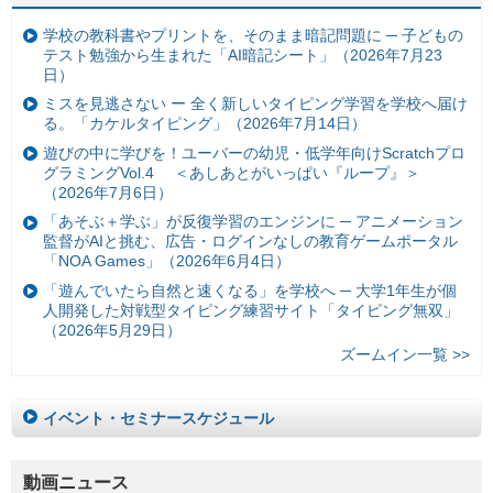
学校の教科書やプリントを、そのまま暗記問題に ─ 子どもの
テスト勉強から生まれた「AI暗記シート」（2026年7月23
日）
ミスを見逃さない ー 全く新しいタイピング学習を学校へ届け
る。「カケルタイピング」（2026年7月14日）
遊びの中に学びを！ユーバーの幼児・低学年向けScratchプロ
グラミングVol.4 ＜あしあとがいっぱい『ループ』＞
（2026年7月6日）
「あそぶ＋学ぶ」が反復学習のエンジンに ─ アニメーション
監督がAIと挑む、広告・ログインなしの教育ゲームポータル
「NOA Games」（2026年6月4日）
「遊んでいたら自然と速くなる」を学校へ ─ 大学1年生が個
人開発した対戦型タイピング練習サイト「タイピング無双」
（2026年5月29日）
ズームイン一覧 >>
イベント・セミナースケジュール
動画ニュース