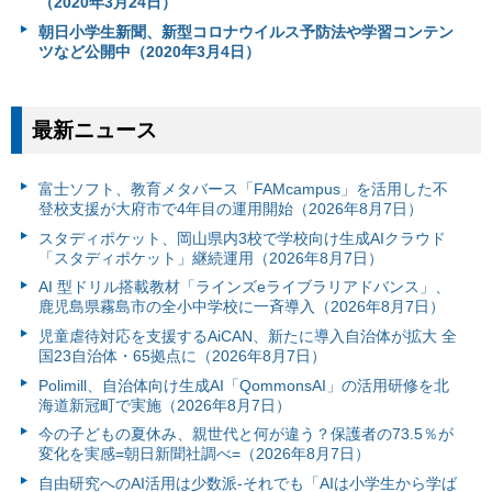
（2020年3月24日）
朝日小学生新聞、新型コロナウイルス予防法や学習コンテン
ツなど公開中（2020年3月4日）
最新ニュース
富⼠ソフト、教育メタバース「FAMcampus」を活用した不
登校支援が大府市で4年目の運用開始（2026年8月7日）
スタディポケット、岡山県内3校で学校向け生成AIクラウド
「スタディポケット」継続運用（2026年8月7日）
AI 型ドリル搭載教材「ラインズeライブラリアドバンス」、
鹿児島県霧島市の全小中学校に一斉導入（2026年8月7日）
児童虐待対応を支援するAiCAN、新たに導入自治体が拡大 全
国23自治体・65拠点に（2026年8月7日）
Polimill、自治体向け生成AI「QommonsAI」の活用研修を北
海道新冠町で実施（2026年8月7日）
今の子どもの夏休み、親世代と何が違う？保護者の73.5％が
変化を実感=朝日新聞社調べ=（2026年8月7日）
自由研究へのAI活用は少数派-それでも「AIは小学生から学ば