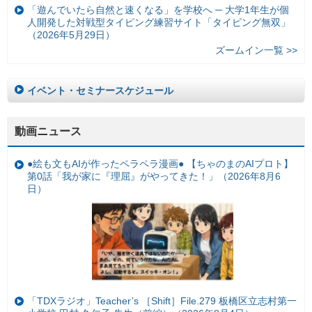
「遊んでいたら自然と速くなる」を学校へ ─ 大学1年生が個
人開発した対戦型タイピング練習サイト「タイピング無双」
（2026年5月29日）
ズームイン一覧 >>
イベント・セミナースケジュール
動画ニュース
●絵も文もAIが作ったペラペラ漫画● 【ちゃのまのAIプロト】
第0話「我が家に『理屈』がやってきた！」（2026年8月6
日）
「TDXラジオ」Teacher’s ［Shift］File.279 板橋区立志村第一