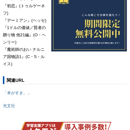
『初恋』(トゥルゲーネ
フ)
『デーミアン』(ヘッセ)
『1ドルの価値／賢者の
贈り物 他21編』(O・ヘ
ンリー)
『魔術師のおい ナルニ
ア国物語1』(C・S・ル
イス)
関連URL
「本がすき。」
光文社