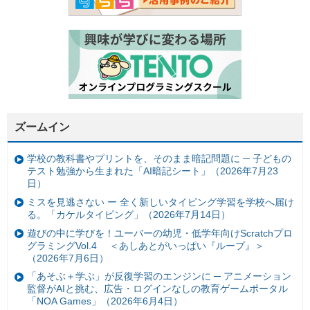
ズームイン
学校の教科書やプリントを、そのまま暗記問題に ─ 子どもの
テスト勉強から生まれた「AI暗記シート」（2026年7月23
日）
ミスを見逃さない ー 全く新しいタイピング学習を学校へ届け
る。「カケルタイピング」（2026年7月14日）
遊びの中に学びを！ユーバーの幼児・低学年向けScratchプロ
グラミングVol.4 ＜あしあとがいっぱい『ループ』＞
（2026年7月6日）
「あそぶ＋学ぶ」が反復学習のエンジンに ─ アニメーション
監督がAIと挑む、広告・ログインなしの教育ゲームポータル
「NOA Games」（2026年6月4日）