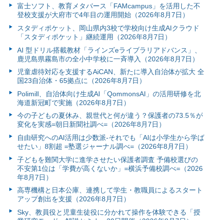
富⼠ソフト、教育メタバース「FAMcampus」を活用した不
登校支援が大府市で4年目の運用開始（2026年8月7日）
スタディポケット、岡山県内3校で学校向け生成AIクラウド
「スタディポケット」継続運用（2026年8月7日）
AI 型ドリル搭載教材「ラインズeライブラリアドバンス」、
鹿児島県霧島市の全小中学校に一斉導入（2026年8月7日）
児童虐待対応を支援するAiCAN、新たに導入自治体が拡大 全
国23自治体・65拠点に（2026年8月7日）
Polimill、自治体向け生成AI「QommonsAI」の活用研修を北
海道新冠町で実施（2026年8月7日）
今の子どもの夏休み、親世代と何が違う？保護者の73.5％が
変化を実感=朝日新聞社調べ=（2026年8月7日）
自由研究へのAI活用は少数派-それでも「AIは小学生から学ば
せたい」8割超 =塾選ジャーナル調べ=（2026年8月7日）
子どもを難関大学に進学させたい保護者調査 予備校選びの
不安第1位は「学費が高くないか」=横浜予備校調べ=（2026
年8月7日）
高専機構と日本公庫、連携して学生・教職員によるスタート
アップ創出を支援（2026年8月7日）
Sky、教員役と児童生徒役に分かれて操作を体験できる「授