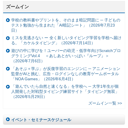
ズームイン
学校の教科書やプリントを、そのまま暗記問題に ─ 子どもの
テスト勉強から生まれた「AI暗記シート」（2026年7月23
日）
ミスを見逃さない ー 全く新しいタイピング学習を学校へ届け
る。「カケルタイピング」（2026年7月14日）
遊びの中に学びを！ユーバーの幼児・低学年向けScratchプロ
グラミングVol.4 ＜あしあとがいっぱい『ループ』＞
（2026年7月6日）
「あそぶ＋学ぶ」が反復学習のエンジンに ─ アニメーション
監督がAIと挑む、広告・ログインなしの教育ゲームポータル
「NOA Games」（2026年6月4日）
「遊んでいたら自然と速くなる」を学校へ ─ 大学1年生が個
人開発した対戦型タイピング練習サイト「タイピング無双」
（2026年5月29日）
ズームイン一覧 >>
イベント・セミナースケジュール