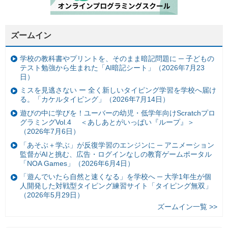
ズームイン
学校の教科書やプリントを、そのまま暗記問題に ─ 子どもの
テスト勉強から生まれた「AI暗記シート」（2026年7月23
日）
ミスを見逃さない ー 全く新しいタイピング学習を学校へ届け
る。「カケルタイピング」（2026年7月14日）
遊びの中に学びを！ユーバーの幼児・低学年向けScratchプロ
グラミングVol.4 ＜あしあとがいっぱい『ループ』＞
（2026年7月6日）
「あそぶ＋学ぶ」が反復学習のエンジンに ─ アニメーション
監督がAIと挑む、広告・ログインなしの教育ゲームポータル
「NOA Games」（2026年6月4日）
「遊んでいたら自然と速くなる」を学校へ ─ 大学1年生が個
人開発した対戦型タイピング練習サイト「タイピング無双」
（2026年5月29日）
ズームイン一覧 >>