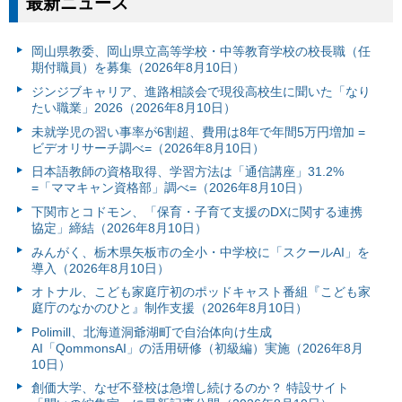
最新ニュース
岡山県教委、岡山県立高等学校・中等教育学校の校長職（任
期付職員）を募集（2026年8月10日）
ジンジブキャリア、進路相談会で現役高校生に聞いた「なり
たい職業」2026（2026年8月10日）
未就学児の習い事率が6割超、費用は8年で年間5万円増加 =
ビデオリサーチ調べ=（2026年8月10日）
日本語教師の資格取得、学習方法は「通信講座」31.2%
=「ママキャン資格部」調べ=（2026年8月10日）
下関市とコドモン、「保育・子育て支援のDXに関する連携
協定」締結（2026年8月10日）
みんがく、栃木県矢板市の全小・中学校に「スクールAI」を
導入（2026年8月10日）
オトナル、こども家庭庁初のポッドキャスト番組『こども家
庭庁のなかのひと』制作支援（2026年8月10日）
Polimill、北海道洞爺湖町で自治体向け生成
AI「QommonsAI」の活用研修（初級編）実施（2026年8月
10日）
創価大学、なぜ不登校は急増し続けるのか？ 特設サイト