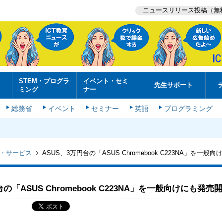
ニュースリリース投稿（無
STEM・プログラ
イベント・セミ
先生サポート
ミング
ナー
総務省
イベント
セミナー
英語
プログラミング
・サービス
ASUS、3万円台の「ASUS Chromebook C223NA」を一
台の「ASUS Chromebook C223NA」を一般向けにも発売