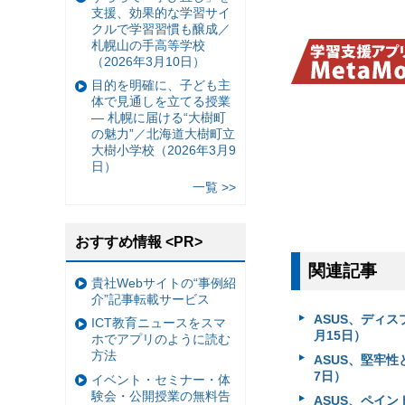
支援、効果的な学習サイ
クルで学習習慣も醸成／
札幌山の手高等学校
（2026年3月10日）
目的を明確に、子ども主
体で見通しを立てる授業
— 札幌に届ける“大樹町
の魅力”／北海道大樹町立
大樹小学校（2026年3月9
日）
一覧 >>
おすすめ情報 <PR>
関連記事
貴社Webサイトの“事例紹
介”記事転載サービス
ASUS、ディスプ
ICT教育ニュースをスマ
月15日）
ホでアプリのように読む
方法
ASUS、堅牢性と
7日）
イベント・セミナー・体
験会・公開授業の無料告
ASUS、ペイント