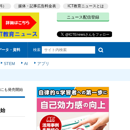
料）
媒体・記事広告料金表
ICT教育ニュースとは
ニュース配信登録
検索
データ・資料
STEM
AI
アプリ
般向けにも発売開始
開始