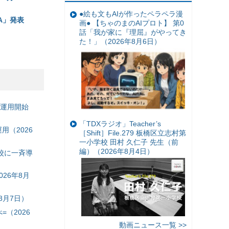
●絵も文もAIが作ったペラペラ漫
MA」発表
画● 【ちゃのまのAIプロト】 第0
話「我が家に『理屈』がやってき
た！」（2026年8月6日）
の運用開始
「TDXラジオ」Teacher’s
（2026
［Shift］File.279 板橋区立志村第
一小学校 田村 久仁子 先生（前
編）（2026年8月4日）
校に一斉導
26年8月
8月7日）
（2026
動画ニュース一覧 >>