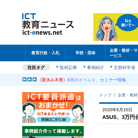
企業・教材・サ
教育行政・入札
学校・団体
ービス
注目タグ
取材記事
事例紹介
文部科学省
《夏休み本番》
8月のイベント、セミナー情報
トップ
企業・教材
2020年6月15日
ASUS、3万円