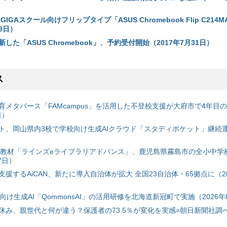
、GIGAスクール向けフリップタイプ「ASUS Chromebook Flip C214
19日）
した「ASUS Chromebook」、予約受付開始（2017年7月31日）
ス
育メタバース「FAMcampus」を活用した不登校支援が大府市で4年目
日）
ト、岡山県内3校で学校向け生成AIクラウド「スタディポケット」継続運用
搭載教材「ラインズeライブラリアドバンス」、鹿児島県霧島市の全小中学
7日）
援するAiCAN、新たに導入自治体が拡大 全国23自治体・65拠点に（20
自治体向け生成AI「QommonsAI」の活用研修を北海道新冠町で実施（2026年
み、親世代と何が違う？保護者の73.5％が変化を実感=朝日新聞社調べ=