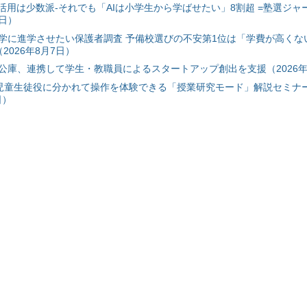
I活用は少数派-それでも「AIは小学生から学ばせたい」8割超 =塾選ジャ
7日）
学に進学させたい保護者調査 予備校選びの不安第1位は「学費が高くな
2026年8月7日）
公庫、連携して学生・教職員によるスタートアップ創出を支援（2026年
と児童生徒役に分かれて操作を体験できる「授業研究モード」解説セミナー
日）