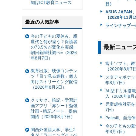
知はICT教育ニュース
日）
ASUS JAPAN
（2020年11月
最近の人気記事
ラインナップ一新
今の子どもの夏休み、親
世代と何が違う？保護者
最新ニュー
の73.5％が変化を実感=
朝日新聞社調べ=（2026
年8月7日）
富⼠ソフト、教
（2026年8月7
教育出版、映像コンテン
ツ「目で見る算数」個人
スタディポケッ
向けストリーミング配信
年8月7日）
（2026年8月5日）
AI 型ドリル
入（2026年8月
クリサク、暗記・学習計
児童虐待対応を支
画アプリ「赤シート勉強
7日）
計画 - 暗記ノート」提供
開始（2026年8月7日）
Polimill、
今の子どもの夏休
関西外国語大学、学生2
年8月7日）
名が「ラーニングイノベ