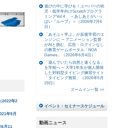
遊びの中に学びを！ユーバーの幼
児・低学年向けScratchプログラ
ミングVol.4 ＜あしあとがいっ
ぱい『ループ』＞（2026年7月6
日）
「あそぶ＋学ぶ」が反復学習のエ
ンジンに ─ アニメーション監督
がAIと挑む、広告・ログインなし
の教育ゲームポータル「NOA
Games」（2026年6月4日）
「遊んでいたら自然と速くなる」
を学校へ ─ 大学1年生が個人開発
した対戦型タイピング練習サイト
「タイピング無双」（2026年5月
29日）
ズームイン一覧 >>
2022年2
イベント・セミナースケジュール
021年9月
動画ニュース
6月11