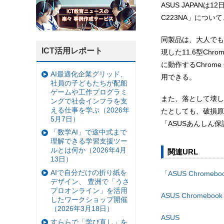
ASUS JAPANは
C223NA」につい
同製品は、大人でも
ICT活用レポート
現した11.6型Chr
に動作するChrom
AI最適化企業グリッド、
用できる。
社員の子どもたちが配船
ゲームや工作プログラミ
また、落として壊し
ングで社会インフラを支
える仕事を学ぶ（2026年
たとしても、破損原
5月7日）
「ASUSあんしん
「数学AI」で途中式まで
理解できる学習支援ツー
ルとは何か（2026年4月
関連URL
13日）
AIで自分だけの折り紙を
「ASUS Chromebo
デザイン、 豊洲で「うさ
プロオンライン」を活用
ASUS Chromebo
したワークショップ開催
（2026年3月18日）
ASUS
すららで「学び直し」を