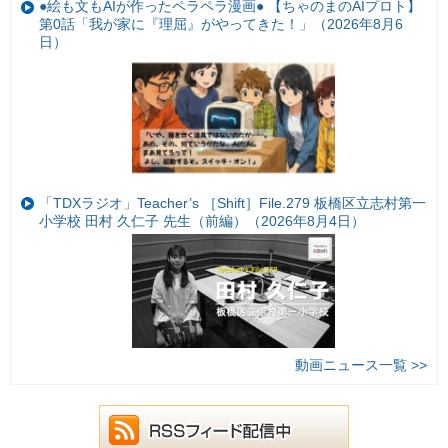
●絵も文もAIが作ったペラペラ漫画● 【ちゃのまのAIプロト】
第0話「我が家に『理屈』がやってきた！」（2026年8月6
日）
「TDXラジオ」Teacher’s ［Shift］File.279 板橋区立志村第一
小学校 田村 久仁子 先生（前編）（2026年8月4日）
動画ニュース一覧 >>