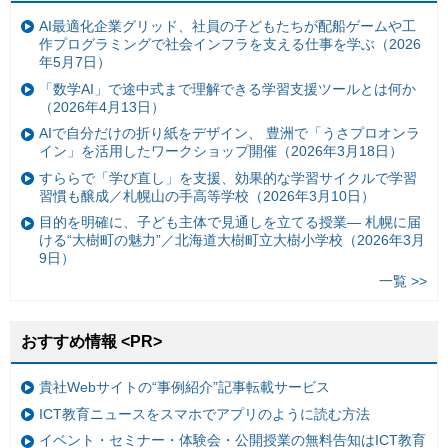
AI最適化企業グリッド、社員の子どもたちが配船ゲームや工
作プログラミングで社会インフラを支える仕事を学ぶ（2026
年5月7日）
「数学AI」で途中式まで理解できる学習支援ツールとは何か
（2026年4月13日）
AIで自分だけの折り紙をデザイン、 豊洲で「うさプロオンラ
イン」を活用したワークショップ開催（2026年3月18日）
すららで「学び直し」を支援、効果的な学習サイクルで学習
習慣も醸成／札幌山の手高等学校（2026年3月10日）
目的を明確に、子ども主体で見通しを立てる授業— 札幌に届
ける“大樹町の魅力”／北海道大樹町立大樹小学校（2026年3月
9日）
一覧 >>
おすすめ情報 <PR>
貴社Webサイトの“事例紹介”記事転載サービス
ICT教育ニュースをスマホでアプリのように読む方法
イベント・セミナー・体験会・公開授業の無料告知はICT教育