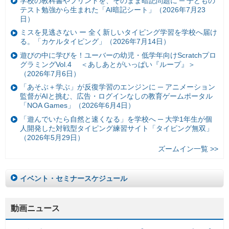
学校の教科書やプリントを、そのまま暗記問題に ─ 子どもの
テスト勉強から生まれた「AI暗記シート」（2026年7月23
日）
ミスを見逃さない ー 全く新しいタイピング学習を学校へ届け
る。「カケルタイピング」（2026年7月14日）
遊びの中に学びを！ユーバーの幼児・低学年向けScratchプロ
グラミングVol.4 ＜あしあとがいっぱい『ループ』＞
（2026年7月6日）
「あそぶ＋学ぶ」が反復学習のエンジンに ─ アニメーション
監督がAIと挑む、広告・ログインなしの教育ゲームポータル
「NOA Games」（2026年6月4日）
「遊んでいたら自然と速くなる」を学校へ ─ 大学1年生が個
人開発した対戦型タイピング練習サイト「タイピング無双」
（2026年5月29日）
ズームイン一覧 >>
イベント・セミナースケジュール
動画ニュース