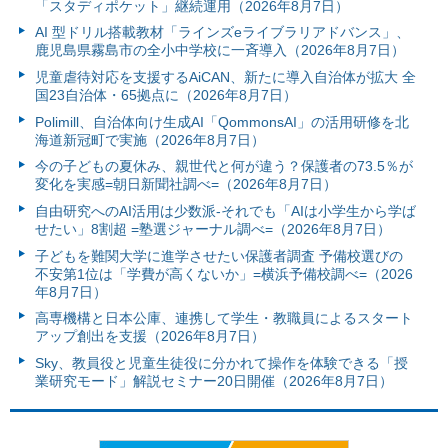
「スタディポケット」継続運用（2026年8月7日）
AI 型ドリル搭載教材「ラインズeライブラリアドバンス」、
鹿児島県霧島市の全小中学校に一斉導入（2026年8月7日）
児童虐待対応を支援するAiCAN、新たに導入自治体が拡大 全
国23自治体・65拠点に（2026年8月7日）
Polimill、自治体向け生成AI「QommonsAI」の活用研修を北
海道新冠町で実施（2026年8月7日）
今の子どもの夏休み、親世代と何が違う？保護者の73.5％が
変化を実感=朝日新聞社調べ=（2026年8月7日）
自由研究へのAI活用は少数派-それでも「AIは小学生から学ば
せたい」8割超 =塾選ジャーナル調べ=（2026年8月7日）
子どもを難関大学に進学させたい保護者調査 予備校選びの
不安第1位は「学費が高くないか」=横浜予備校調べ=（2026
年8月7日）
高専機構と日本公庫、連携して学生・教職員によるスタート
アップ創出を支援（2026年8月7日）
Sky、教員役と児童生徒役に分かれて操作を体験できる「授
業研究モード」解説セミナー20日開催（2026年8月7日）