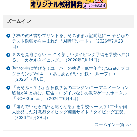
ズームイン
学校の教科書やプリントを、そのまま暗記問題に ─ 子どもの
テスト勉強から生まれた「AI暗記シート」（2026年7月23
日）
ミスを見逃さない ー 全く新しいタイピング学習を学校へ届け
る。「カケルタイピング」（2026年7月14日）
遊びの中に学びを！ユーバーの幼児・低学年向けScratchプロ
グラミングVol.4 ＜あしあとがいっぱい『ループ』＞
（2026年7月6日）
「あそぶ＋学ぶ」が反復学習のエンジンに ─ アニメーション
監督がAIと挑む、広告・ログインなしの教育ゲームポータル
「NOA Games」（2026年6月4日）
「遊んでいたら自然と速くなる」を学校へ ─ 大学1年生が個
人開発した対戦型タイピング練習サイト「タイピング無双」
（2026年5月29日）
ズームイン一覧 >>