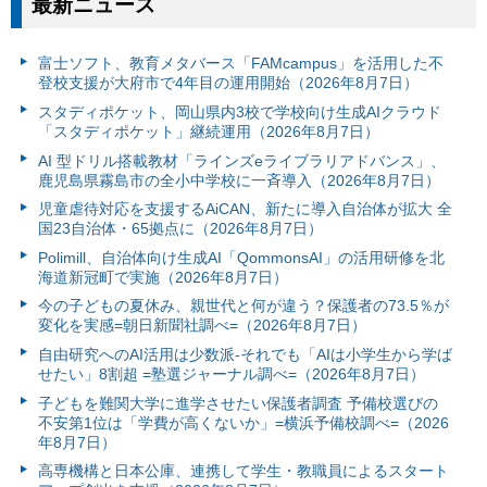
最新ニュース
富⼠ソフト、教育メタバース「FAMcampus」を活用した不
登校支援が大府市で4年目の運用開始（2026年8月7日）
スタディポケット、岡山県内3校で学校向け生成AIクラウド
「スタディポケット」継続運用（2026年8月7日）
AI 型ドリル搭載教材「ラインズeライブラリアドバンス」、
鹿児島県霧島市の全小中学校に一斉導入（2026年8月7日）
児童虐待対応を支援するAiCAN、新たに導入自治体が拡大 全
国23自治体・65拠点に（2026年8月7日）
Polimill、自治体向け生成AI「QommonsAI」の活用研修を北
海道新冠町で実施（2026年8月7日）
今の子どもの夏休み、親世代と何が違う？保護者の73.5％が
変化を実感=朝日新聞社調べ=（2026年8月7日）
自由研究へのAI活用は少数派-それでも「AIは小学生から学ば
せたい」8割超 =塾選ジャーナル調べ=（2026年8月7日）
子どもを難関大学に進学させたい保護者調査 予備校選びの
不安第1位は「学費が高くないか」=横浜予備校調べ=（2026
年8月7日）
高専機構と日本公庫、連携して学生・教職員によるスタート