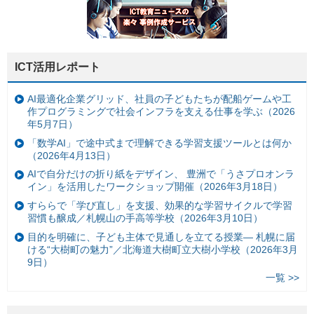
ICT活用レポート
AI最適化企業グリッド、社員の子どもたちが配船ゲームや工
作プログラミングで社会インフラを支える仕事を学ぶ（2026
年5月7日）
「数学AI」で途中式まで理解できる学習支援ツールとは何か
（2026年4月13日）
AIで自分だけの折り紙をデザイン、 豊洲で「うさプロオンラ
イン」を活用したワークショップ開催（2026年3月18日）
すららで「学び直し」を支援、効果的な学習サイクルで学習
習慣も醸成／札幌山の手高等学校（2026年3月10日）
目的を明確に、子ども主体で見通しを立てる授業— 札幌に届
ける“大樹町の魅力”／北海道大樹町立大樹小学校（2026年3月
9日）
一覧 >>