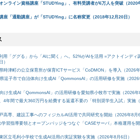
ンライン資格講座「STUDYing」、有料受講者が6万人を突破（2020年
座「通勤講座」が「STUDYing」に名称変更（2018年12月20日）
ス
利用「ググる」から「AIに聞く」へ。52%がAIを活用 =アクトインディ
6日）
時津町の公立保育所が保育ICTサービス「CoDMON」を導入（2026年
神奈川県逗子市で自治体向け生成AI「QommonsAI」の活用研修を実施（2026
自治体向け生成AI「QommonsAI」の活用研修を愛知県小牧市で実施（2026年
、4年間で最大360万円を給費する返還不要の「特別奨学生入試」実施（2
戸高専、建設工事へのフィジカルAI活用で共同研究を開始（2026年8月
初の学習指導要領とオープンバッジをつなぐ「CASEサーバ」本格運用を開始
東区立毛利小学校で生成AI活用の実証実験を実施（2026年8月6日）