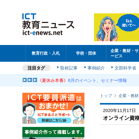
企業・教材・サ
教育行政・入札
学校・団体
ービス
注目タグ
取材記事
事例紹介
文部科学省
《夏休み本番》
8月のイベント、セミナー情報
トップ
企業・教材
2020年11月17日
オンライン資格