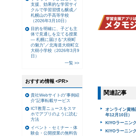
支援、効果的な学習サイ
クルで学習習慣も醸成／
札幌山の手高等学校
（2026年3月10日）
目的を明確に、子ども主
体で見通しを立てる授業
— 札幌に届ける“大樹町
の魅力”／北海道大樹町立
大樹小学校（2026年3月9
日）
一覧 >>
おすすめ情報 <PR>
関連記事
貴社Webサイトの“事例紹
介”記事転載サービス
ICT教育ニュースをスマ
オンライン資格講
ホでアプリのように読む
年12月10日）
方法
KIYOラーニング
イベント・セミナー・体
KIYOラーニン
験会・公開授業の無料告