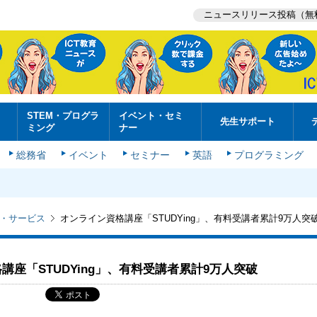
ニュースリリース投稿（無
STEM・プログラ
イベント・セミ
先生サポート
ミング
ナー
総務省
イベント
セミナー
英語
プログラミング
・サービス
オンライン資格講座「STUDYing」、有料受講者累計9万人突
講座「STUDYing」、有料受講者累計9万人突破