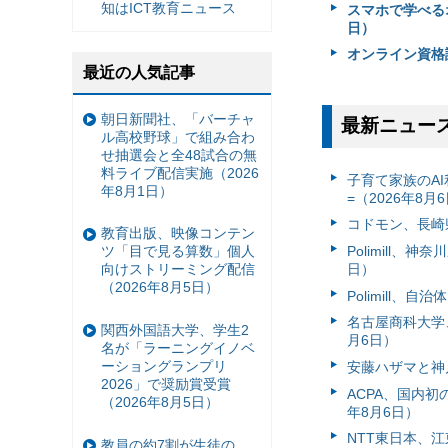
知はICT教育ニュース
スマホで学べるオ
日）
オンライン資格講
最近の人気記事
朝日新聞社、「バーチャ
最新ニュー
ル高校野球」で組み合わ
せ抽選会と全48試合の無
料ライブ配信実施（2026
子育て家族のAI
年8月1日）
=（2026年8月
コドモン、長崎県
教育出版、映像コンテン
Polimill、
ツ「目で見る算数」個人
日）
向けストリーミング配信
（2026年8月5日）
Polimill、
名古屋商科大学
関西外国語大学、学生2
月6日）
名が「ラーニングイノベ
ーショングランプリ
安藤ハザマと神
2026」で奨励賞受賞
ACPA、国内
（2026年8月5日）
年8月6日）
NTT東日本、江
教員の約7割が生徒の