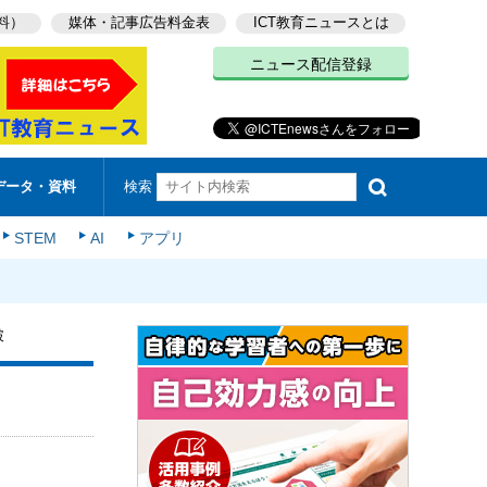
料）
媒体・記事広告料金表
ICT教育ニュースとは
ニュース配信登録
検索
データ・資料
STEM
AI
アプリ
破