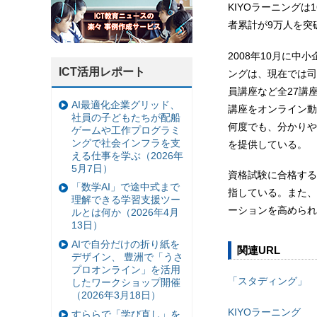
KIYOラーニングは
者累計が9万人を突
2008年10月に
ICT活用レポート
ングは、現在では司
員講座など全27講
AI最適化企業グリッド、
講座をオンライン動
社員の子どもたちが配船
何度でも、分かりや
ゲームや工作プログラミ
ングで社会インフラを支
を提供している。
える仕事を学ぶ（2026年
5月7日）
資格試験に合格する
「数学AI」で途中式まで
指している。また、
理解できる学習支援ツー
ーションを高められ
ルとは何か（2026年4月
13日）
AIで自分だけの折り紙を
関連URL
デザイン、 豊洲で「うさ
プロオンライン」を活用
「スタディング」
したワークショップ開催
（2026年3月18日）
KIYOラーニング
すららで「学び直し」を