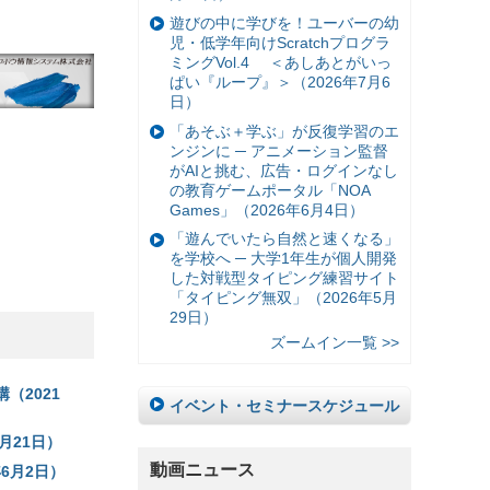
遊びの中に学びを！ユーバーの幼
児・低学年向けScratchプログラ
ミングVol.4 ＜あしあとがいっ
ぱい『ループ』＞（2026年7月6
日）
「あそぶ＋学ぶ」が反復学習のエ
ンジンに ─ アニメーション監督
がAIと挑む、広告・ログインなし
の教育ゲームポータル「NOA
Games」（2026年6月4日）
「遊んでいたら自然と速くなる」
を学校へ ─ 大学1年生が個人開発
した対戦型タイピング練習サイト
「タイピング無双」（2026年5月
29日）
ズームイン一覧 >>
（2021
イベント・セミナースケジュール
月21日）
動画ニュース
6月2日）