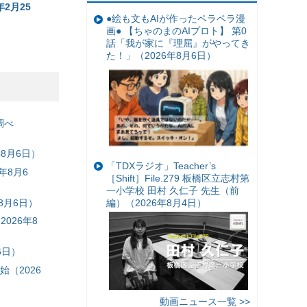
2月25
●絵も文もAIが作ったペラペラ漫
画● 【ちゃのまのAIプロト】 第0
話「我が家に『理屈』がやってき
た！」（2026年8月6日）
調べ
8月6日）
「TDXラジオ」Teacher’s
年8月6
［Shift］File.279 板橋区立志村第
一小学校 田村 久仁子 先生（前
8月6日）
編）（2026年8月4日）
026年8
6日）
（2026
動画ニュース一覧 >>