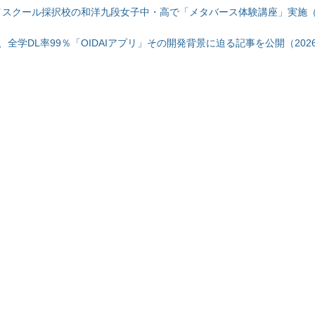
ハイスクール採択校の和洋九段女子中・高で「メタバース体験講座」実施（2
全学DL率99％「OIDAIアプリ」その開発背景に迫る記事を公開（2026