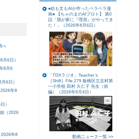
●絵も文もAIが作ったペラペラ漫
画● 【ちゃのまのAIプロト】 第0
話「我が家に『理屈』がやってき
た！」（2026年8月6日）
調べ
8月6日）
年8月6
「TDXラジオ」Teacher’s
［Shift］File.279 板橋区立志村第
8月6日）
一小学校 田村 久仁子 先生（前
026年8
編）（2026年8月4日）
6日）
（2026
026年8
動画ニュース一覧 >>