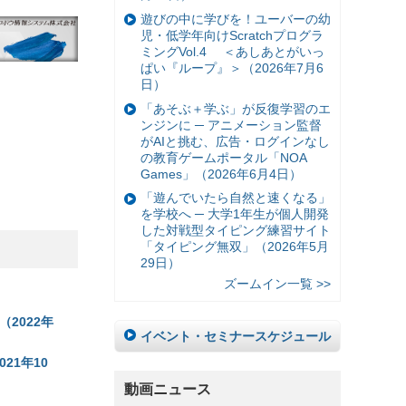
遊びの中に学びを！ユーバーの幼
児・低学年向けScratchプログラ
ミングVol.4 ＜あしあとがいっ
ぱい『ループ』＞（2026年7月6
日）
「あそぶ＋学ぶ」が反復学習のエ
ンジンに ─ アニメーション監督
がAIと挑む、広告・ログインなし
の教育ゲームポータル「NOA
Games」（2026年6月4日）
「遊んでいたら自然と速くなる」
を学校へ ─ 大学1年生が個人開発
した対戦型タイピング練習サイト
「タイピング無双」（2026年5月
29日）
ズームイン一覧 >>
2022年
イベント・セミナースケジュール
21年10
動画ニュース