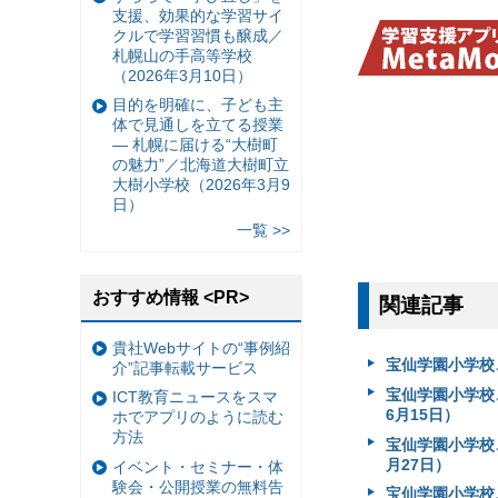
支援、効果的な学習サイ
クルで学習習慣も醸成／
札幌山の手高等学校
（2026年3月10日）
目的を明確に、子ども主
体で見通しを立てる授業
— 札幌に届ける“大樹町
の魅力”／北海道大樹町立
大樹小学校（2026年3月9
日）
一覧 >>
おすすめ情報 <PR>
関連記事
貴社Webサイトの“事例紹
宝仙学園小学校
介”記事転載サービス
宝仙学園小学校
ICT教育ニュースをスマ
6月15日）
ホでアプリのように読む
方法
宝仙学園小学校、
月27日）
イベント・セミナー・体
験会・公開授業の無料告
宝仙学園小学校