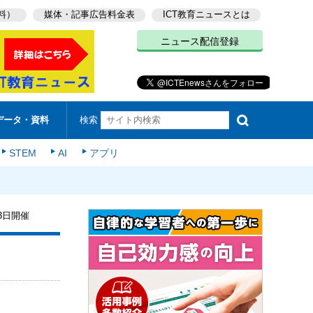
料）
媒体・記事広告料金表
ICT教育ニュースとは
ニュース配信登録
検索
データ・資料
STEM
AI
アプリ
3日開催