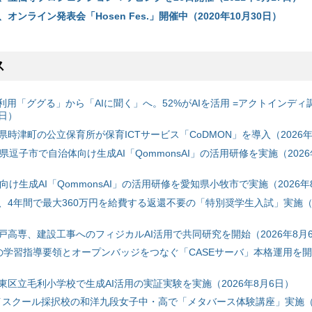
オンライン発表会「Hosen Fes.」開催中（2020年10月30日）
ス
利用「ググる」から「AIに聞く」へ。52%がAIを活用 =アクトインディ
6日）
時津町の公立保育所が保育ICTサービス「CoDMON」を導入（2026年
神奈川県逗子市で自治体向け生成AI「QommonsAI」の活用研修を実施（2026
自治体向け生成AI「QommonsAI」の活用研修を愛知県小牧市で実施（2026年
、4年間で最大360万円を給費する返還不要の「特別奨学生入試」実施（2
戸高専、建設工事へのフィジカルAI活用で共同研究を開始（2026年8月
初の学習指導要領とオープンバッジをつなぐ「CASEサーバ」本格運用を開始
東区立毛利小学校で生成AI活用の実証実験を実施（2026年8月6日）
ハイスクール採択校の和洋九段女子中・高で「メタバース体験講座」実施（2