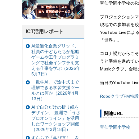
宝仙学園小学校のR
プロジェクションマ
現地での参加者を絞って、
ICT活用レポート
YouTube Liv
「世界」。
AI最適化企業グリッド、
社員の子どもたちが配船
コロナ禍だからこそ
ゲームや工作プログラミ
うと準備を進めている。
ングで社会インフラを支
える仕事を学ぶ（2026年
Musicクラブ、
5月7日）
「数学AI」で途中式まで
当日のYouTube 
理解できる学習支援ツー
ルとは何か（2026年4月
RoboクラブPM特
13日）
AIで自分だけの折り紙を
デザイン、 豊洲で「うさ
関連URL
プロオンライン」を活用
したワークショップ開催
宝仙学園小学校
（2026年3月18日）
すららで「学び直し」を