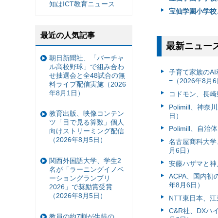
知はICT教育ニュース
宝仙学園小学校、
最近の人気記事
最新ニュー
朝日新聞社、「バーチャ
ル高校野球」で組み合わ
子育て家族のAI
せ抽選会と全48試合の無
=（2026年8月
料ライブ配信実施（2026
年8月1日）
コドモン、長崎県
Polimill、
教育出版、映像コンテン
日）
ツ「目で見る算数」個人
Polimill、
向けストリーミング配信
（2026年8月5日）
名古屋商科大学
月6日）
関西外国語大学、学生2
安藤ハザマと神
名が「ラーニングイノベ
ACPA、国内
ーショングランプリ
年8月6日）
2026」で奨励賞受賞
（2026年8月5日）
NTT東日本、江
C&R社、DX
教員の約7割が生徒の