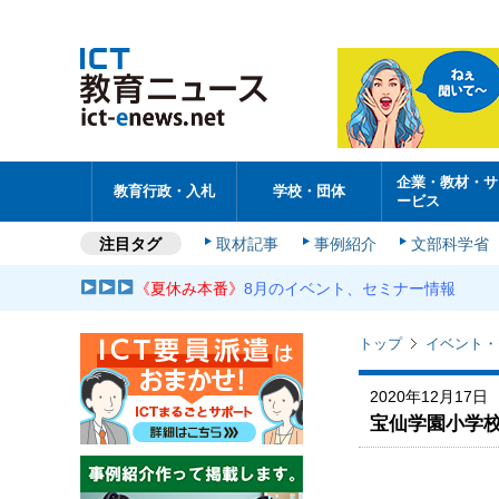
企業・教材・サ
教育行政・入札
学校・団体
ービス
注目タグ
取材記事
事例紹介
文部科学省
《夏休み本番》
8月のイベント、セミナー情報
トップ
イベント・
2020年12月17日
宝仙学園小学校