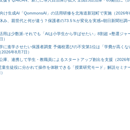
援するAiCAN、新たに導入自治体が拡大 全国23自治体・65拠点に（20
自治体向け生成AI「QommonsAI」の活用研修を北海道新冠町で実施（2026年
み、親世代と何が違う？保護者の73.5％が変化を実感=朝日新聞社調べ=
I活用は少数派-それでも「AIは小学生から学ばせたい」8割超 =塾選ジャ
7日）
学に進学させたい保護者調査 予備校選びの不安第1位は「学費が高くな
2026年8月7日）
公庫、連携して学生・教職員によるスタートアップ創出を支援（2026年
と児童生徒役に分かれて操作を体験できる「授業研究モード」解説セミナー
日）