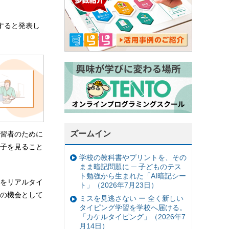
すると発表し
ズームイン
習者のために
子を見ること
学校の教科書やプリントを、その
まま暗記問題に ─ 子どものテス
ト勉強から生まれた「AI暗記シー
をリアルタイ
ト」（2026年7月23日）
の機会として
ミスを見逃さない ー 全く新しい
タイピング学習を学校へ届ける。
「カケルタイピング」（2026年7
月14日）