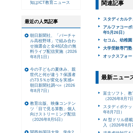
関連記事
知はICT教育ニュース
スタディカルテ
最近の人気記事
アルファコーポ
年5月26日）
朝日新聞社、「バーチャ
セコム、幼稚園
ル高校野球」で組み合わ
せ抽選会と全48試合の無
大学受験専門塾
料ライブ配信実施（2026
オックスフォード
年8月1日）
今の子どもの夏休み、親
世代と何が違う？保護者
最新ニュー
の73.5％が変化を実感=
朝日新聞社調べ=（2026
年8月7日）
富⼠ソフト、教
（2026年8月7
教育出版、映像コンテン
スタディポケッ
ツ「目で見る算数」個人
年8月7日）
向けストリーミング配信
（2026年8月5日）
AI 型ドリル
入（2026年8月
関西外国語大学、学生2