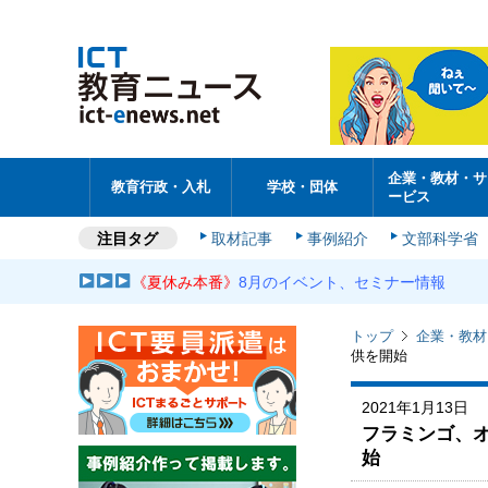
企業・教材・サ
教育行政・入札
学校・団体
ービス
注目タグ
取材記事
事例紹介
文部科学省
《夏休み本番》
8月のイベント、セミナー情報
トップ
企業・教材
供を開始
2021年1月13日
フラミンゴ、
始