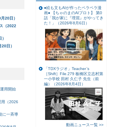
●絵も文もAIが作ったペラペラ漫
画● 【ちゃのまのAIプロト】 第0
話「我が家に『理屈』がやってき
月20日）
た！」（2026年8月6日）
（2022
日）
20日）
「TDXラジオ」Teacher’s
［Shift］File.279 板橋区立志村第
一小学校 田村 久仁子 先生（前
編）（2026年8月4日）
の運用開始
（2026
校に一斉導
動画ニュース一覧 >>