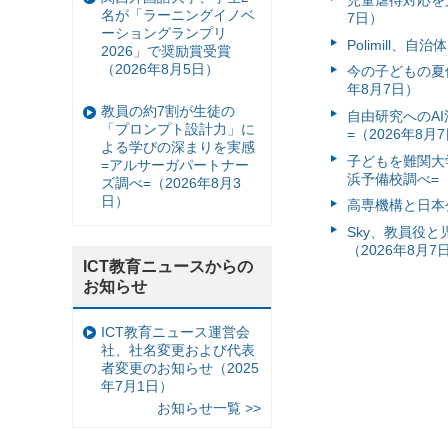
児童虐待対応を支
名が「ラーニングイノベ
7日）
ーショングランプリ
Polimill、
2026」で奨励賞受賞
（2026年8月5日）
今の子どもの夏休
年8月7日）
教員の約7割が生徒の
自由研究へのA
「プロンプト設計力」に
=（2026年8月
よる学びの深まりを実感
子どもを難関大
=アルサーガパートナー
浜予備校調べ=（
ズ調べ=（2026年8月3
日）
高専機構と日本
Sky、教員役
（2026年8月7
ICT教育ニュースからの
お知らせ
ICT教育ニュース運営会
社、社名変更および代表
者変更のお知らせ（2025
年7月1日）
お知らせ一覧 >>