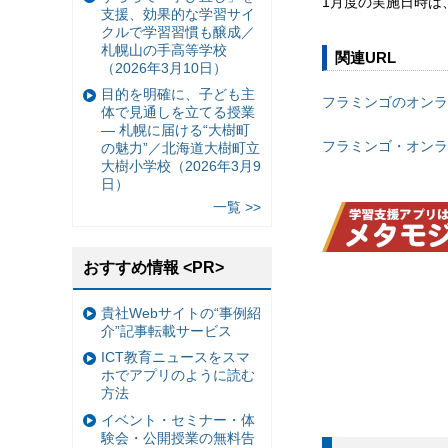
1月度の実施日時は、
支援、効果的な学習サイ
クルで学習習慣も醸成／
札幌山の手高等学校
関連URL
（2026年3月10日）
目的を明確に、子ども主
フラミンゴのオンラ
体で見通しを立てる授業
— 札幌に届ける“大樹町
フラミンゴ・オンラ
の魅力”／北海道大樹町立
大樹小学校（2026年3月9
日）
一覧 >>
おすすめ情報 <PR>
貴社Webサイトの“事例紹
介”記事転載サービス
ICT教育ニュースをスマ
ホでアプリのように読む
方法
イベント・セミナー・体
験会・公開授業の無料告