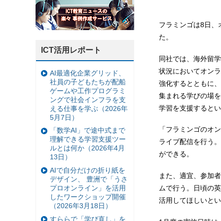
フラミンゴは8日、
た。
ICT活用レポート
同社では、海外留学
状況においてオンラ
AI最適化企業グリッド、
社員の子どもたちが配船
強化するとともに、
ゲームや工作プログラミ
集まれる学びの場を
ングで社会インフラを支
学習を支援するとい
える仕事を学ぶ（2026年
5月7日）
「フラミンゴのオン
「数学AI」で途中式まで
理解できる学習支援ツー
ライブ配信を行う。
ルとは何か（2026年4月
ができる。
13日）
AIで自分だけの折り紙を
また、適宜、参加者
デザイン、 豊洲で「うさ
プロオンライン」を活用
ムで行う。日頃の英
したワークショップ開催
活用してほしいとい
（2026年3月18日）
すららで「学び直し」を