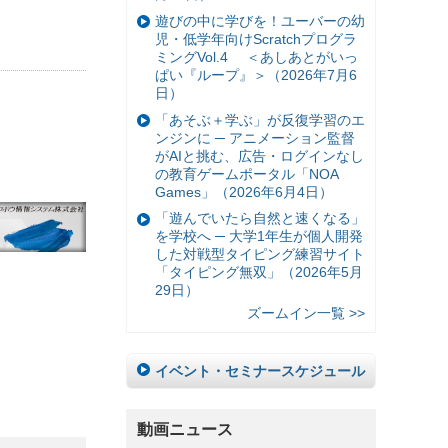
遊びの中に学びを！ユーバーの幼
児・低学年向けScratchプログラ
ミングVol.4 ＜あしあとがいっ
ぱい『ループ』＞（2026年7月6
日）
「あそぶ＋学ぶ」が反復学習のエ
ンジンに ─ アニメーション監督
がAIと挑む、広告・ログインなし
の教育ゲームポータル「NOA
Games」（2026年6月4日）
「遊んでいたら自然と速くなる」
を学校へ ─ 大学1年生が個人開発
した対戦型タイピング練習サイト
「タイピング無双」（2026年5月
29日）
ズームイン一覧 >>
イベント・セミナースケジュール
動画ニュース