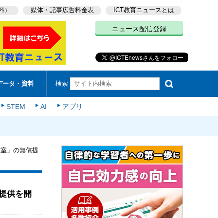
料）
媒体・記事広告料金表
ICT教育ニュースとは
ニュース配信登録
検索
データ・資料
STEM
AI
アプリ
習室」の無償提
提供を開