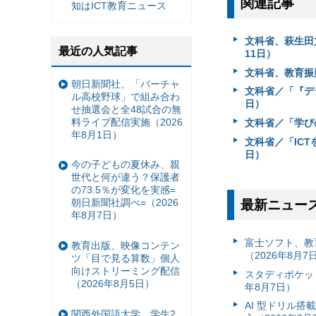
関連記事
知はICT教育ニュース
文科省、萩生田
最近の人気記事
11日）
文科省、教育振
朝日新聞社、「バーチャ
文科省／「『デ
ル高校野球」で組み合わ
日）
せ抽選会と全48試合の無
料ライブ配信実施（2026
文科省／「学び
年8月1日）
文科省／「IC
日）
今の子どもの夏休み、親
世代と何が違う？保護者
の73.5％が変化を実感=
朝日新聞社調べ=（2026
最新ニュー
年8月7日）
富⼠ソフト、教
教育出版、映像コンテン
（2026年8月7
ツ「目で見る算数」個人
向けストリーミング配信
スタディポケッ
（2026年8月5日）
年8月7日）
AI 型ドリル
関西外国語大学、学生2