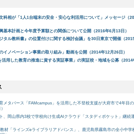
文科相が「1人1台端末の安全・安心な利活用について」メッセージ（20
興基本計画と今年度予算額との関係について公開（2016年6月13日）
ジタル教科書』の位置付けに関する検討会議」を30日東京で開催（2015
のイノベーション事業の取り組み」動画を公開（2014年12月26日）
Tを活用した教育の推進に資する実証事業」の実証校・地域を公募（2014年
ス
育メタバース「FAMcampus」を活用した不登校支援が大府市で4年目
日）
ト、岡山県内3校で学校向け生成AIクラウド「スタディポケット」継続運用
搭載教材「ラインズeライブラリアドバンス」、鹿児島県霧島市の全小中学