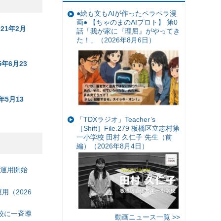
●絵も文もAIが作ったペラペラ漫
画● 【ちゃのまのAIプロト】 第0
21年2月
話「我が家に『理屈』がやってき
た！」（2026年8月6日）
年6月23
5月13
「TDXラジオ」Teacher’s
［Shift］File.279 板橋区立志村第
一小学校 田村 久仁子 先生（前
編）（2026年8月4日）
の運用開始
（2026
校に一斉導
動画ニュース一覧 >>