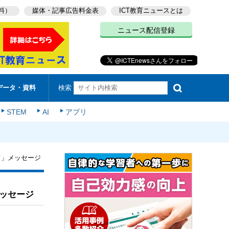
料）
媒体・記事広告料金表
ICT教育ニュースとは
ニュース配信登録
検索
データ・資料
STEM
AI
アプリ
て」メッセージ
ッセージ