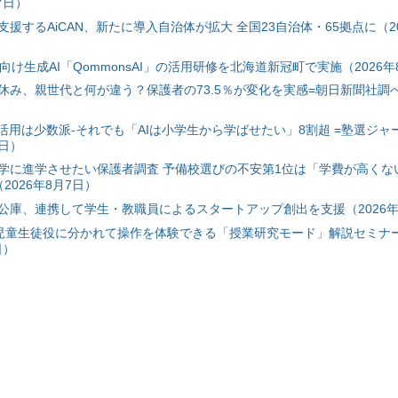
7日）
援するAiCAN、新たに導入自治体が拡大 全国23自治体・65拠点に（20
自治体向け生成AI「QommonsAI」の活用研修を北海道新冠町で実施（2026年
み、親世代と何が違う？保護者の73.5％が変化を実感=朝日新聞社調べ=
I活用は少数派-それでも「AIは小学生から学ばせたい」8割超 =塾選ジャ
7日）
学に進学させたい保護者調査 予備校選びの不安第1位は「学費が高くな
2026年8月7日）
公庫、連携して学生・教職員によるスタートアップ創出を支援（2026年
と児童生徒役に分かれて操作を体験できる「授業研究モード」解説セミナー
日）