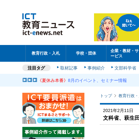
企業・教材・サ
教育行政・入札
学校・団体
ービス
注目タグ
取材記事
事例紹介
文部科学省
《夏休み本番》
8月のイベント、セミナー情報
トップ
教育行政・
2021年2月11日
文科省、萩生