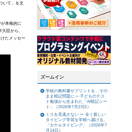
ついて」を文
びが本格的に
学大臣から、
向けたメッセー
ズームイン
学校の教科書やプリントを、その
まま暗記問題に ─ 子どものテス
ト勉強から生まれた「AI暗記シー
ト」（2026年7月23日）
ミスを見逃さない ー 全く新しい
タイピング学習を学校へ届ける。
「カケルタイピング」（2026年7
月14日）