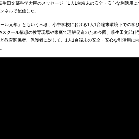
萩生田文部科学大臣のメッセージ「1人1台端末の安全・安心な利活用に
チャンネルで配信した。
スクール元年」ともいうべき、小中学校における1人1台端末環境下での学
GAスクール構想の教育現場や家庭で理解促進のため今回、萩生田文部科
ど教育関係者、保護者に対して、1人1台端末の安全・安心な利活用に
。