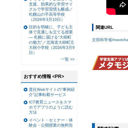
支援、効果的な学習サイ
クルで学習習慣も醸成／
札幌山の手高等学校
（2026年3月10日）
目的を明確に、子ども主
関連URL
体で見通しを立てる授業
— 札幌に届ける“大樹町
文部科学省/mextcha
の魅力”／北海道大樹町立
大樹小学校（2026年3月9
日）
一覧 >>
おすすめ情報 <PR>
貴社Webサイトの“事例紹
介”記事転載サービス
ICT教育ニュースをスマ
ホでアプリのように読む
方法
イベント・セミナー・体
験会・公開授業の無料告