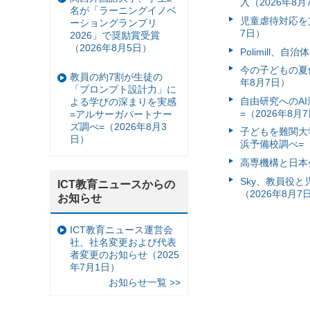
入（2026年8月
名が「ラーニングイノベ
児童虐待対応を支
ーショングランプリ
7日）
2026」で奨励賞受賞
（2026年8月5日）
Polimill、
今の子どもの夏休
教員の約7割が生徒の
年8月7日）
「プロンプト設計力」に
自由研究へのA
よる学びの深まりを実感
=（2026年8月
=アルサーガパートナー
ズ調べ=（2026年8月3
子どもを難関大
日）
浜予備校調べ=（
高専機構と日本
Sky、教員役
ICT教育ニュースからの
（2026年8月7
お知らせ
ICT教育ニュース運営会
社、社名変更および代表
者変更のお知らせ（2025
年7月1日）
お知らせ一覧 >>