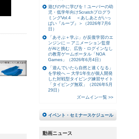
遊びの中に学びを！ユーバーの幼
児・低学年向けScratchプログラ
ミングVol.4 ＜あしあとがいっ
ぱい『ループ』＞（2026年7月6
日）
「あそぶ＋学ぶ」が反復学習のエ
ンジンに ─ アニメーション監督
がAIと挑む、広告・ログインなし
の教育ゲームポータル「NOA
Games」（2026年6月4日）
「遊んでいたら自然と速くなる」
を学校へ ─ 大学1年生が個人開発
した対戦型タイピング練習サイト
「タイピング無双」（2026年5月
29日）
ズームイン一覧 >>
イベント・セミナースケジュール
動画ニュース