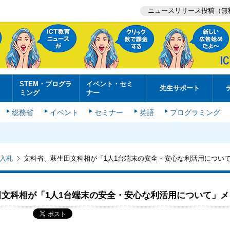
ニュースリリース投稿（無
STEM・プログラ
イベント・セミ
先生サポート
ミング
ナー
総務省
イベント
セミナー
英語
プログラミング
入札
文科省、萩生田文科相が「1人1台端末の安全・安心な利活用につい
田文科相が「1人1台端末の安全・安心な利活用について」メ