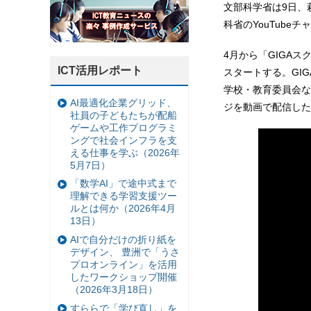
文部科学省は9日、
科省のYouTube
4月から「GIGA
ICT活用レポート
スタートする。GI
学校・教育委員会な
AI最適化企業グリッド、
ジを動画で配信した
社員の子どもたちが配船
ゲームや工作プログラミ
ングで社会インフラを支
える仕事を学ぶ（2026年
5月7日）
「数学AI」で途中式まで
理解できる学習支援ツー
ルとは何か（2026年4月
13日）
AIで自分だけの折り紙を
デザイン、 豊洲で「うさ
プロオンライン」を活用
したワークショップ開催
（2026年3月18日）
すららで「学び直し」を