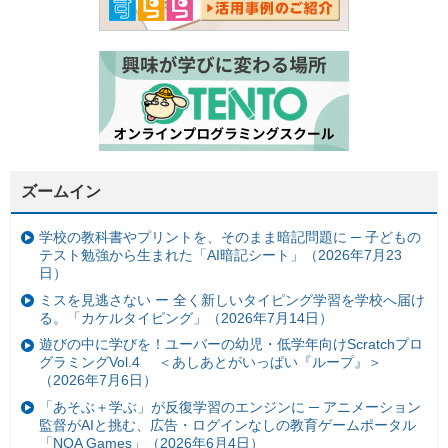
ズームイン
学校の教科書やプリントを、そのまま暗記問題に ─ 子どもの
テスト勉強から生まれた「AI暗記シート」（2026年7月23
日）
ミスを見逃さない ー 全く新しいタイピング学習を学校へ届け
る。「カケルタイピング」（2026年7月14日）
遊びの中に学びを！ユーバーの幼児・低学年向けScratchプロ
グラミングVol.4 ＜あしあとがいっぱい『ループ』＞
（2026年7月6日）
「あそぶ＋学ぶ」が反復学習のエンジンに ─ アニメーション
監督がAIと挑む、広告・ログインなしの教育ゲームポータル
「NOA Games」（2026年6月4日）