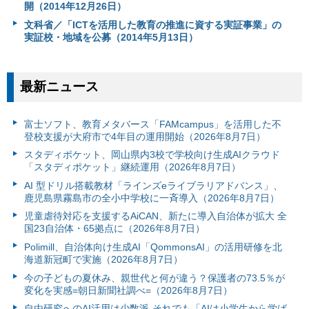
開（2014年12月26日）
文科省／「ICTを活用した教育の推進に資する実証事業」の
実証校・地域を公募（2014年5月13日）
最新ニュース
富⼠ソフト、教育メタバース「FAMcampus」を活用した不
登校支援が大府市で4年目の運用開始（2026年8月7日）
スタディポケット、岡山県内3校で学校向け生成AIクラウド
「スタディポケット」継続運用（2026年8月7日）
AI 型ドリル搭載教材「ラインズeライブラリアドバンス」、
鹿児島県霧島市の全小中学校に一斉導入（2026年8月7日）
児童虐待対応を支援するAiCAN、新たに導入自治体が拡大 全
国23自治体・65拠点に（2026年8月7日）
Polimill、自治体向け生成AI「QommonsAI」の活用研修を北
海道新冠町で実施（2026年8月7日）
今の子どもの夏休み、親世代と何が違う？保護者の73.5％が
変化を実感=朝日新聞社調べ=（2026年8月7日）
自由研究へのAI活用は少数派-それでも「AIは小学生から学ば